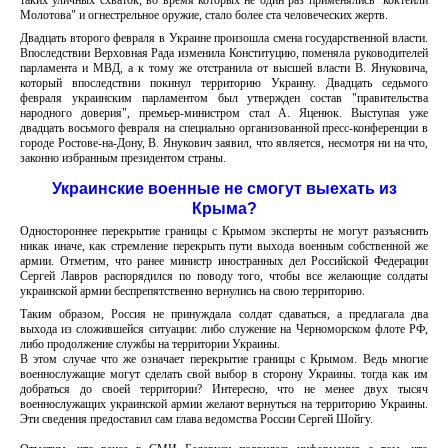
таких уличных схваток, во время которых не один раз применялись "коктейли
Молотова" и огнестрельное оружие, стало более ста человеческих жертв.
Двадцать второго февраля в Украине произошла смена государственной власти.
Впоследствии Верховная Рада изменила Конституцию, поменяла руководителей
парламента и МВД, а к тому же отстранила от высшей власти В. Януковича,
который впоследствии покинул территорию Украину. Двадцать седьмого
февраля украинским парламентом был утвержден состав "правительства
народного доверия", премьер-министром стал А. Яценюк. Выступая уже
двадцать восьмого февраля на специально организованной пресс-конференции в
городе Ростове-на-Дону, В. Янукович заявил, что является, несмотря ни на что,
законно избранным президентом страны.
Украинские военные не смогут выехать из
Крыма?
Одностороннее перекрытие границы с Крымом эксперты не могут разъяснить
никак иначе, как стремление перекрыть пути выхода военным собственной же
армии. Отметим, что ранее министр иностранных дел Российской Федерации
Сергей Лавров распорядился по поводу того, чтобы все желающие солдаты
украинской армии беспрепятственно вернулись на свою территорию.
Таким образом, Россия не принуждала солдат сдаваться, а предлагала два
выхода из сложившейся ситуации: либо служение на Черноморском флоте РФ,
либо продолжение службы на территории Украины.
В этом случае что же означает перекрытие границы с Крымом. Ведь многие
военнослужащие могут сделать свой выбор в сторону Украины. тогда как им
добраться до своей территории? Интересно, что не менее двух тысяч
военнослужащих украинской армии желают вернуться на территорию Украины.
Эти сведения предоставил сам глава ведомства России Сергей Шойгу.