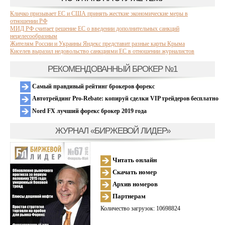
Кличко призывает ЕС и США принять жесткие экономические меры в
отношении РФ
МИД РФ считает решение ЕС о введении дополнительных санкций
нецелесообразным
Жителям России и Украины Яндекс представит разные карты Крыма
Киселев выразил недовольство санкциями ЕС в отношении журналистов
РЕКОМЕНДОВАННЫЙ БРОКЕР №1
Самый правдивый рейтинг брокеров форекс
Автотрейдинг Pro-Rebate: копируй сделки VIP трейдеров бесплатно
Nord FX лучший форекс брокер 2019 года
ЖУРНАЛ «БИРЖЕВОЙ ЛИДЕР»
Читать онлайн
Скачать номер
Архив номеров
Партнерам
Количество загрузок: 10698824