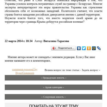
Отметим, что ранее в СМИ Беларуси появилась информация о том, что
Украины усилила контроль пограничных служб на границе с Беларусью. Многие
эксперты интерпретируют эти меры правительства Украины как стремление
обезопасить себя от возможных нападений. Политологи считают, что власти
страны боятся нападения российских диверсантов именно с данной территории.
Неужели власти боятся того, что вместо морпехов своей армии до их
территории через границы Крыма доберутся российские военные?
22 марта 2014 г. 18:34
Автор:
Виталина Тарасова
Поделиться…
Мнение автора может не совпадать с мнением редакции. Если у Вас иное
мнение напишите его в комментариях.
comments powered by
Возник вопрос по теме статьи - Задать вопрос »
HyperComments
« Предыдущая новость «
» Архив категории «
» Следующая новость »
ПОЧИТАТЬ НА ЭТУ ЖЕ ТЕМУ