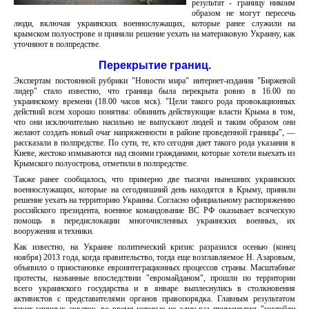
результат - границу никоим
образом не могут пересечь
люди, включая украинских военнослужащих, которые ранее служили на
крымском полуострове и приняли решение уехать на материковую Украину, как
уточняют в полпредстве.
Перекрытие границ.
Экспертам постоянной рубрики "Новости мира" интернет-издания "Биржевой
лидер" стало известно, что граница была перекрыта ровно в 16.00 по
украинскому времени (18.00 часов мск). "Цели такого рода провокационных
действий всем хорошо понятны: обвинить действующие власти Крыма в том,
что они исключительно насильно не выпускают людей и таким образом они
желают создать новый очаг напряженности в районе проведенной границы", —
рассказали в полпредстве. По сути, те, кто сегодня дает такого рода указания в
Киеве, жестоко измываются над своими гражданами, которые хотели выехать из
Крымского полуострова, отметили в полпредстве.
Также ранее сообщалось, что примерно две тысячи нынешних украинских
военнослужащих, которые на сегодняшний день находятся в Крыму, приняли
решение уехать на территорию Украины. Согласно официальному распоряжению
российского президента, военное командование ВС РФ оказывает всяческую
помощь в передислокации многочисленных украинских военных, их
вооружения и техники.
Как известно, на Украине политический кризис разразился осенью (конец
ноября) 2013 года, когда правительство, тогда еще возглавляемое Н. Азаровым,
объявило о приостановке евроинтеграционных процессов страны. Масштабные
протесты, названные впоследствии "евромайданом", прошли по территории
всего украинского государства и в январе выплеснулись в столкновения
активистов с представителями органов правопорядка. Главным результатом