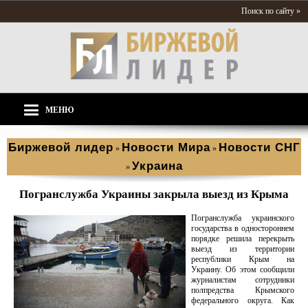
Поиск по сайту »
МЕНЮ
Биржевой лидер
Новости Мира
Новости СНГ
»
»
Украина
»
Погранслужба Украины закрыла выезд из Крыма
Погранслужба украинского
государства в одностороннем
порядке решила перекрыть
выезд из территории
республики Крым на
Украину. Об этом сообщили
журналистам сотрудники
полпредства Крымского
федерального округа. Как