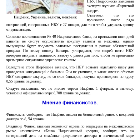
НБУ. Подробности выясняли
эксперты журнала «Биржевой
лидер».
Отмечено, что это
Нацбанк, Украина, валюта, межбанк
произошло после ряда
интервенций, совершенных НБУ с 27 января, для того чтобы удержать гривну
от девальвации.
Согласно постановлению № 49 Национального банка, на протяжении пяти дней
клиенты не смогут осуществлять покупку валюты на межбанке, однако
вынуждены будут продавать валютные поступления в рамках обязательной
продажи. По этому поводу банкиры утверждают, что скорей всего НБУ
намерено выкупить излишнюю валюту с рынка для того, чтобы не произошло
чрезмерное ситуативное укрепление гривны.
Вследствие этого Щербакова заявила, что НБУ возьмет недельную паузу для
проведения консультаций с банками. Она не уточнила, в каких именно объемах
НБУ совершает закупку, но со слов банкиров, покупка производится по курсу
8,55 гривны за доллар.
Следует напомнить, что по итогам торгов Нацбанк 1 февраля, в пятницу,
установил официальный курс 8,708 гривны за доллар.
Мнение финансистов.
Финансисты сообщают, что Нацбанк вышел на безналичный рынок с покупкой
доллара по 8, 54 гривны.
Владимир Фенюк, главный экономист отдела по операциям на межбанковском
рынке казначейства «Банка Национальный кредит», сообщил, что на
сегодняшний день на межбанке предложение доллара в значительной мере