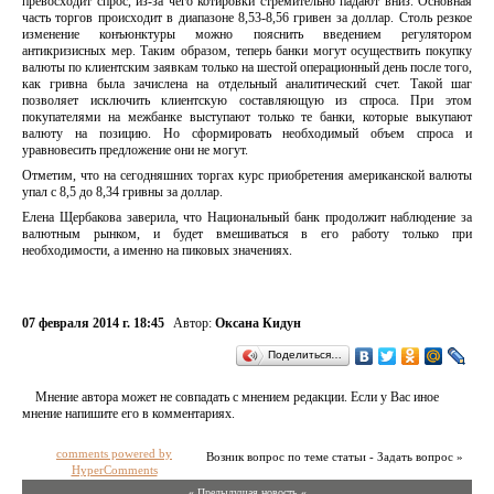
превосходит спрос, из-за чего котировки стремительно падают вниз. Основная
часть торгов происходит в диапазоне 8,53-8,56 гривен за доллар. Столь резкое
изменение конъюнктуры можно пояснить введением регулятором
антикризисных мер. Таким образом, теперь банки могут осуществить покупку
валюты по клиентским заявкам только на шестой операционный день после того,
как гривна была зачислена на отдельный аналитический счет. Такой шаг
позволяет исключить клиентскую составляющую из спроса. При этом
покупателями на межбанке выступают только те банки, которые выкупают
валюту на позицию. Но сформировать необходимый объем спроса и
уравновесить предложение они не могут.
Отметим, что на сегодняшних торгах курс приобретения американской валюты
упал с 8,5 до 8,34 гривны за доллар.
Елена Щербакова заверила, что Национальный банк продолжит наблюдение за
валютным рынком, и будет вмешиваться в его работу только при
необходимости, а именно на пиковых значениях.
07 февраля 2014 г. 18:45
Автор:
Оксана Кидун
Поделиться…
Мнение автора может не совпадать с мнением редакции. Если у Вас иное
мнение напишите его в комментариях.
comments powered by
Возник вопрос по теме статьи - Задать вопрос »
HyperComments
« Предыдущая новость «