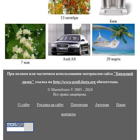
13 октября
Банк
Audi A8
29 марта
7 мая
При полном или частичном использовании материалов сайта
"Биржевой
лидер"
ссылка на
http://www.profi-forex.org
обязательна.
© Masterforex-V 2005 - 2024
Все права защищены.
О сайте
Реклама на сайте
Партнерам
Авторам
Наши
контакты