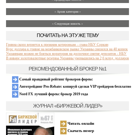
» Архив категории «
» Следующая новость »
ПОЧИТАТЬ НА ЭТУ ЖЕ ТЕМУ
Гривна скоро вернется к прежним котировкам – глава НБУ Соркин
Курс доллара к гривне на межбанковском рынке Украины снизился на 40 копеек
Украинцам можно не бояться моратория на досрочное снятие депозитов - НБУ
В январе золотовалютные резервы Украины уменьшились на 2,6 млрд. долларов
РЕКОМЕНДОВАННЫЙ БРОКЕР №1
Самый правдивый рейтинг брокеров форекс
Автотрейдинг Pro-Rebate: копируй сделки VIP трейдеров бесплатно
Nord FX лучший форекс брокер 2019 года
ЖУРНАЛ «БИРЖЕВОЙ ЛИДЕР»
Читать онлайн
Скачать номер