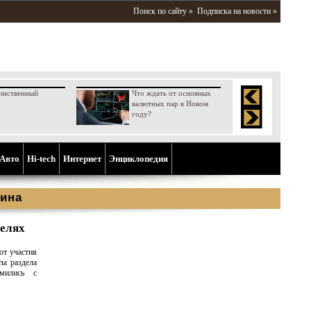
Поиск по сайту »
Подписка на новости »
инственный
Что ждать от основных
валютных пар в Новом
году?
Aвто
Hi-tech
Интернет
Энциклопедия
ина
елях
от участия
ты раздела
мились с