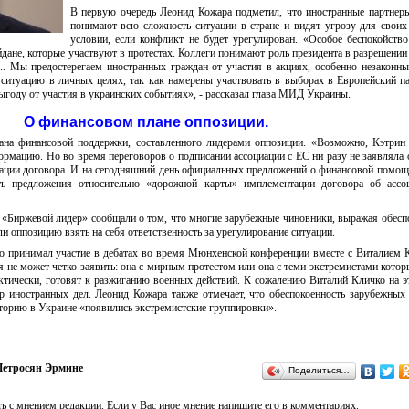
В первую очередь Леонид Кожара подметил, что иностранные партне
понимают всю сложность ситуации в стране и видят угрозу для своих
условии, если конфликт не будет урегулирован. «Особое беспокойств
дане, которые участвуют в протестах. Коллеги понимают роль президента в разрешении 
... Мы предостерегаем иностранных граждан от участия в акциях, особенно незаконн
ситуацию в личных целях, так как намерены участвовать в выборах в Европейский п
году от участия в украинских событиях», - рассказал глава МИД Украины.
О финансовом плане оппозиции.
ана финансовой поддержки, составленного лидерами оппозиции. «Возможно, Кэтри
ормацию. Но во время переговоров о подписании ассоциации с ЕС ни разу не заявляла 
ации договора. И на сегодняшний день официальных предложений о финансовой помощ
ть предложения относительно «дорожной карты» имплементации договора об ассоц
 «Биржевой лидер» сообщали о том, что многие зарубежные чиновники, выражая обесп
 оппозицию взять на себя ответственность за урегулирование ситуации.
то принимал участие в дебатах во время Мюнхенской конференции вместе с Виталием 
ия не может четко заявить: она с мирным протестом или она с теми экстремистами котор
ктически, готовят к разжиганию военных действий. К сожалению Виталий Кличко на э
тр иностранных дел. Леонид Кожара также отмечает, что обеспокоенность зарубежных
сторию в Украине «появились экстремистские группировки».
етросян Эрмине
Поделиться…
ь с мнением редакции. Если у Вас иное мнение напишите его в комментариях.