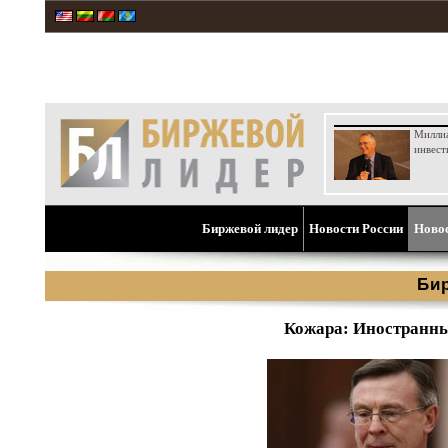
Милли
инвест
Биржевой лидер
Новости России
Ново
Би
Кожара: Иностранны