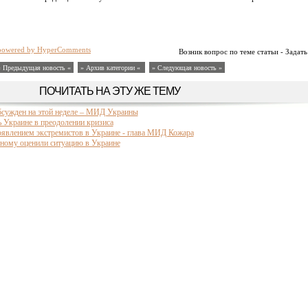
powered by HyperComments
Возник вопрос по теме статьи - Задать
« Предыдущая новость «
» Архив категории «
» Следующая новость »
ПОЧИТАТЬ НА ЭТУ ЖЕ ТЕМУ
бсужден на этой неделе – МИД Украины
 Украине в преодолении кризиса
оявлением экстремистов в Украине - глава МИД Кожара
ному оценили ситуацию в Украине