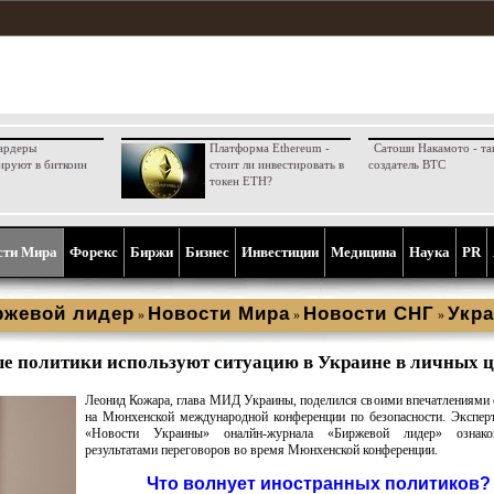
ардеры
Платформа Ethereum -
Сатоши Накамото - та
ируют в биткоин
стоит ли инвестировать в
создатель BTC
токен ETH?
сти Мира
Форекс
Биржи
Бизнес
Инвестиции
Медицина
Наука
PR
ржевой лидер
Новости Мира
Новости СНГ
Укра
»
»
»
е политики используют ситуацию в Украине в личных ц
Леонид Кожара, глава МИД Украины, поделился своими впечатлениями 
на Мюнхенской международной конференции по безопасности. Экспер
«Новости Украины» оналйн-журнала «Биржевой лидер» ознако
результатами переговоров во время Мюнхенской конференции.
Что волнует иностранных политиков?