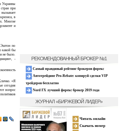
ры Украины
 стран при
о вызывает
кризиса, в
ых. Многие
арламент и
н Эштон по
о какой бы
и не было.
РЕКОМЕНДОВАННЫЙ БРОКЕР №1
иации», -
Самый правдивый рейтинг брокеров форекс
окоенность
Автотрейдинг Pro-Rebate: копируй сделки VIP
Кличко. «Я
трейдеров бесплатно
ые сегодня
тот вопрос
Nord FX лучший форекс брокер 2019 года
 политиков
ЖУРНАЛ «БИРЖЕВОЙ ЛИДЕР»
Читать онлайн
Скачать номер