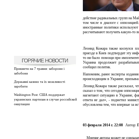
действие радикальных групп на Май
том числе в диалоге с оппозицией
иностранные политики используют 
рассчитывают получить какую-то вы
Леонид Кожара также коснулся пл
приезде в Киев подтвердит эту инф
то ни было помощи при имплемент
ГОРЯЧИЕ НОВОСТИ
Украина продолжает разрабатыва
сообщил политик.
Прикмети на 7 травня: заборони і
забобони
Напомним, ранее эксперты издания
происходящим в Украине, призывали
Державні казино та їх можливості
Леонид Кожара также рассказал, ч
заробити
сказал о том, что сегодня оппозиц
Washington Post: США поддержат
нагнетают ситуацию в Украине, фа
украинских партизан в случае российской
ответа не дал», - подметил минис
оккупации
обусловлена тем, что впервые за и
03 февраля 2014 г. 22:08
Автор:
П
Мнение автора может не совпадат