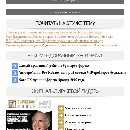
» Архив категории «
» Следующая новость »
ПОЧИТАТЬ НА ЭТУ ЖЕ ТЕМУ
Оппозиция осторожна в оценках смены спикера Верховной Рады
Уже Владимир Рыбак заговорил о возможном роспуске Верховной Рады
В УДАРе полагают, что Янукович слукавил в обращении к народу
Внеочередное заседание Рады во вторник может опоздать – Николай Томенко
РЕКОМЕНДОВАННЫЙ БРОКЕР №1
Самый правдивый рейтинг брокеров форекс
Автотрейдинг Pro-Rebate: копируй сделки VIP трейдеров бесплатно
Nord FX лучший форекс брокер 2019 года
ЖУРНАЛ «БИРЖЕВОЙ ЛИДЕР»
Читать онлайн
Скачать номер
Архив номеров
Партнерам