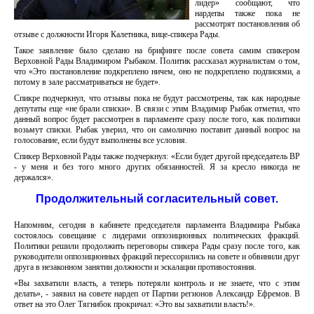
лидер» сообщают, что
нардепы также пока не
рассмотрят постановления об
отзыве с должности Игоря Калетника, вице-спикера Рады.
Такое заявление было сделано на брифинге после совета самим спикером
Верховной Рады Владимиром Рыбаком. Политик рассказал журналистам о том,
что «Это постановление подкреплено ничем, оно не подкреплено подписями, а
потому в зале рассматриваться не будет».
Спикре подчеркнул, что отзывы пока не будут рассмотрены, так как народные
депутаты еще «не брали списки». В связи с этим Владимир Рыбак отметил, что
данный вопрос будет рассмотрен в парламенте сразу после того, как политики
возьмут списки. Рыбак уверил, что он самолично поставит данный вопрос на
голосование, если будут выполнены все условия.
Спикер Верховной Рады также подчеркнул: «Если будет другой председатель ВР
- у меня и без того много других обязанностей. Я за кресло никогда не
держался».
Продолжительный согласительный совет.
Напомним, сегодня в кабинете председателя парламента Владимира Рыбака
состоялось совещание с лидерами оппозиционных политических фракций.
Политики решили продолжить переговоры спикера Рады сразу после того, как
руководители оппозиционных фракций перессорились на совете и обвинили друг
друга в незаконном занятии должности и эскалации противостояния.
«Вы захватили власть, а теперь потеряли контроль и не знаете, что с этим
делать», - заявил на совете нардеп от Партии регионов Александр Ефремов. В
ответ на это Олег Тягнибок прокричал: «Это вы захватили власть!».