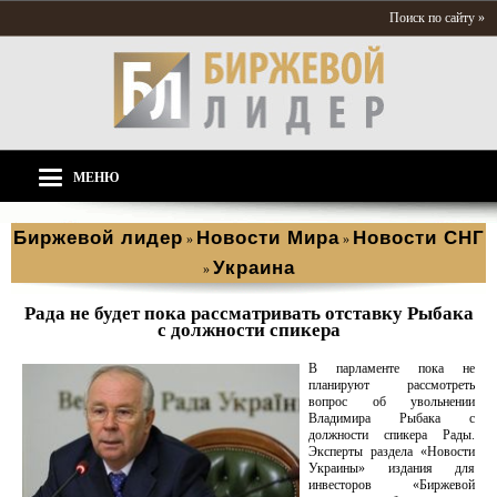
Поиск по сайту »
МЕНЮ
Биржевой лидер
Новости Мира
Новости СНГ
»
»
Украина
»
Рада не будет пока рассматривать отставку Рыбака
с должности спикера
В парламенте пока не
планируют рассмотреть
вопрос об увольнении
Владимира Рыбака с
должности спикера Рады.
Эксперты раздела «Новости
Украины» издания для
инвесторов «Биржевой