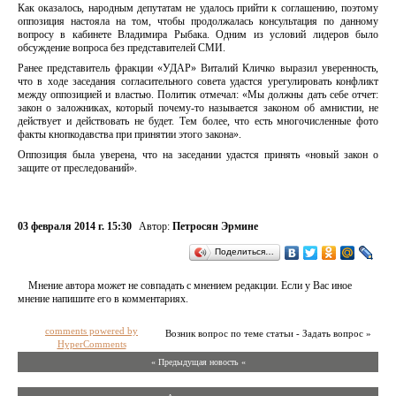
Как оказалось, народным депутатам не удалось прийти к соглашению, поэтому
оппозиция настояла на том, чтобы продолжалась консультация по данному
вопросу в кабинете Владимира Рыбака. Одним из условий лидеров было
обсуждение вопроса без представителей СМИ.
Ранее представитель фракции «УДАР» Виталий Кличко выразил уверенность,
что в ходе заседания согласительного совета удастся урегулировать конфликт
между оппозицией и властью. Политик отмечал: «Мы должны дать себе отчет:
закон о заложниках, который почему-то называется законом об амнистии, не
действует и действовать не будет. Тем более, что есть многочисленные фото
факты кнопкодавства при принятии этого закона».
Оппозиция была уверена, что на заседании удастся принять «новый закон о
защите от преследований».
03 февраля 2014 г. 15:30
Автор:
Петросян Эрмине
Поделиться…
Мнение автора может не совпадать с мнением редакции. Если у Вас иное
мнение напишите его в комментариях.
comments powered by
Возник вопрос по теме статьи - Задать вопрос »
HyperComments
« Предыдущая новость «