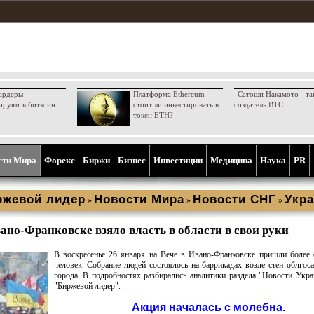
ардеры
Платформа Ethereum -
Сатоши Накамото - та
ируют в биткоин
стоит ли инвестировать в
создатель BTC
токен ETH?
сти Мира
Форекс
Биржи
Бизнес
Инвестиции
Медицина
Наука
PR
ржевой лидер
Новости Мира
Новости СНГ
Укра
»
»
»
вано-Франковске взяло власть в области в свои руки
В воскресенье 26 января на Вече в Ивано-Франковске пришли более
человек. Собрание людей состоялось на баррикадах возле стен облгос
города. В подробностях разбирались аналитики раздела "Новости Укр
"Биржевой лидер".
Акция началась с молебна.