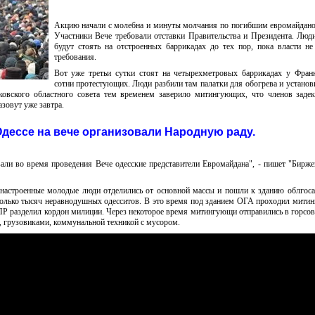
Акцию начали с молебна и минуты молчания по погибшим евромайдано
Участники Вече требовали отставки Правительства и Президента. Люди
будут стоять на отстроенных баррикадах до тех пор, пока власти н
требования.
Вот уже третьи сутки стоят на четырехметровых баррикадах у Фран
сотни протестующих. Люди разбили там палатки для обогрева и установ
ковского областного совета тем временем заверило митингующих, что членов заде
зовут уже завтра.
Одессе на вече организовали Народную раду.
али во время проведения Вече одесские представители Евромайдана", - пишет "Бирже
 настроенные молодые люди отделились от основной массы и пошли к зданию облгос
колько тысяч неравнодушных одесситов. В это время под зданием ОГА проходил митин
Р разделил кордон милиции. Через некоторое время митингующи отправились в горсове
 грузовиками, коммунальной техникой с мусором.