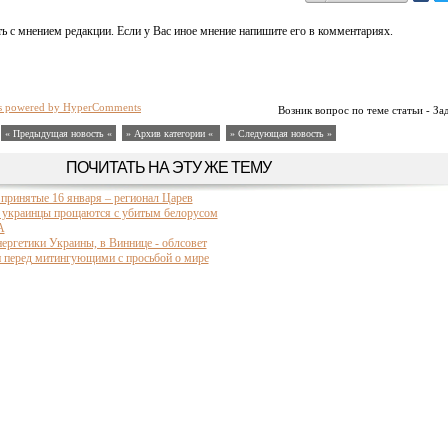
ь с мнением редакции. Если у Вас иное мнение напишите его в комментариях.
s powered by HyperComments
Возник вопрос по теме статьи - За
« Предыдущая новость «
» Архив категории «
» Следующая новость »
ПОЧИТАТЬ НА ЭТУ ЖЕ ТЕМУ
 принятые 16 января – регионал Царев
 – украинцы прощаются с убитым белорусом
А
ергетики Украины, в Виннице - облсовет
и перед митингующими с просьбой о мире