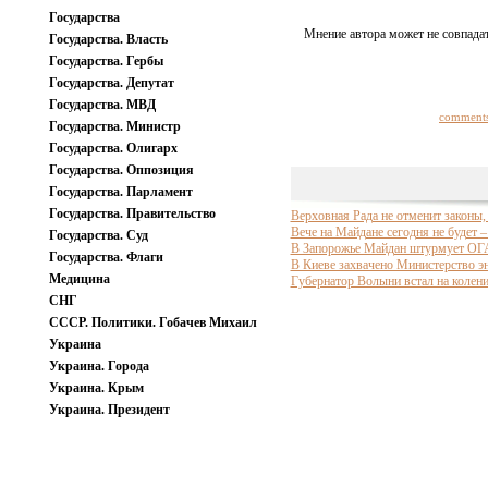
Государства
Мнение автора может не совпадат
Государства. Власть
Государства. Гербы
Государства. Депутат
Государства. МВД
comment
Государства. Министр
Государства. Олигарх
Государства. Оппозиция
Государства. Парламент
Государства. Правительство
Верховная Рада не отменит законы,
Вече на Майдане сегодня не будет
Государства. Суд
В Запорожье Майдан штурмует ОГ
Государства. Флаги
В Киеве захвачено Министерство эн
Медицина
Губернатор Волыни встал на колен
СНГ
СССР. Политики. Гобачев Михаил
Украина
Украина. Города
Украина. Крым
Украина. Президент