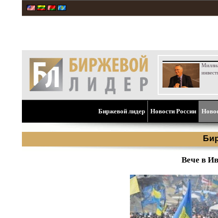
Милли
инвест
Биржевой лидер
Новости России
Ново
Би
Вече в И