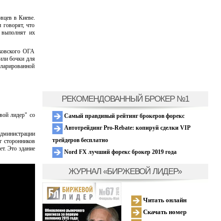
вцев в Киеве.
 говорят, что
е выполнят их
ковского ОГА
или бочки для
кларированной
РЕКОМЕНДОВАННЫЙ БРОКЕР №1
вой лидер" со
Самый правдивый рейтинг брокеров форекс
Автотрейдинг Pro-Rebate: копируй сделки VIP
администрации
трейдеров бесплатно
г сторонников
т. Это здание
Nord FX лучший форекс брокер 2019 года
ЖУРНАЛ «БИРЖЕВОЙ ЛИДЕР»
Читать онлайн
Скачать номер