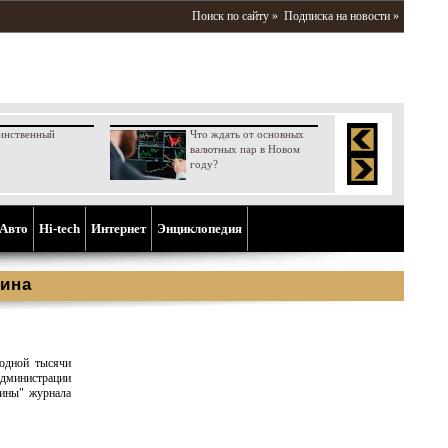
Поиск по сайту »
Подписка на новости »
инственный
Что ждать от основных
валютных пар в Новом
году?
Aвто
Hi-tech
Интернет
Энциклопедия
ина
 одной тысячи
администрации
аины" журнала