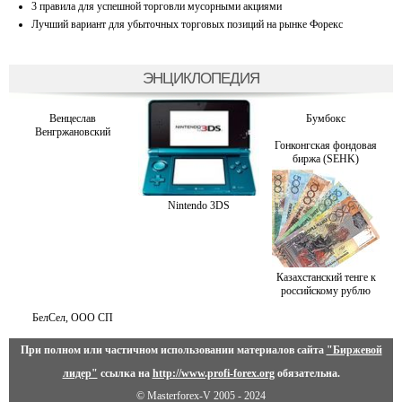
3 правила для успешной торговли мусорными акциями
Лучший вариант для убыточных торговых позиций на рынке Форекс
ЭНЦИКЛОПЕДИЯ
Венцеслав
Бумбокс
Венгржановский
Гонконгская фондовая
биржа (SEHK)
Nintendo 3DS
Казахстанский тенге к
российскому рублю
БелСел, ООО СП
При полном или частичном использовании материалов сайта
"Биржевой
лидер"
ссылка на
http://www.profi-forex.org
обязательна.
© Masterforex-V 2005 - 2024