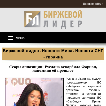
Поиск по сайту »
МЕНЮ
Биржевой лидер
Новости Мира
Новости СНГ
»
»
Украина
»
Ссоры оппозиции: Руслана оскорбила Фарион,
напомнив ей прошлое
Руслана Лыжичко, будучи
председателем ВО
«Майдан» и народной
артисткой Украины,
ответила на упреки от
народного депутата ВО
«Свобода» Ирины
Фарион, которые были