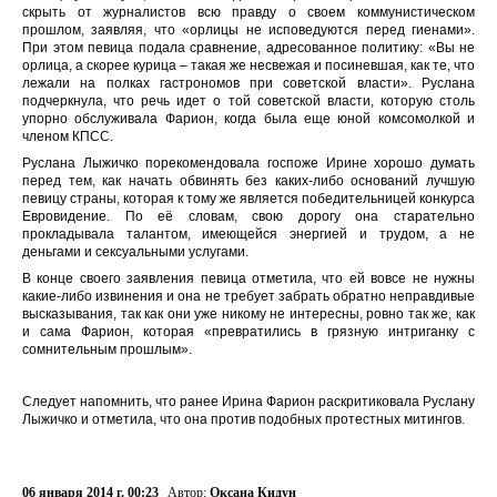
скрыть от журналистов всю правду о своем коммунистическом
прошлом, заявляя, что «орлицы не исповедуются перед гиенами».
При этом певица подала сравнение, адресованное политику: «Вы не
орлица, а скорее курица – такая же несвежая и посиневшая, как те, что
лежали на полках гастрономов при советской власти». Руслана
подчеркнула, что речь идет о той советской власти, которую столь
упорно обслуживала Фарион, когда была еще юной комсомолкой и
членом КПСС.
Руслана Лыжичко порекомендовала госпоже Ирине хорошо думать
перед тем, как начать обвинять без каких-либо оснований лучшую
певицу страны, которая к тому же является победительницей конкурса
Евровидение. По её словам, свою дорогу она старательно
прокладывала талантом, имеющейся энергией и трудом, а не
деньгами и сексуальными услугами.
В конце своего заявления певица отметила, что ей вовсе не нужны
какие-либо извинения и она не требует забрать обратно неправдивые
высказывания, так как они уже никому не интересны, ровно так же, как
и сама Фарион, которая «превратились в грязную интриганку с
сомнительным прошлым».
Следует напомнить, что ранее Ирина Фарион раскритиковала Руслану
Лыжичко и отметила, что она против подобных протестных митингов.
06 января 2014 г. 00:23
Автор:
Оксана Кидун