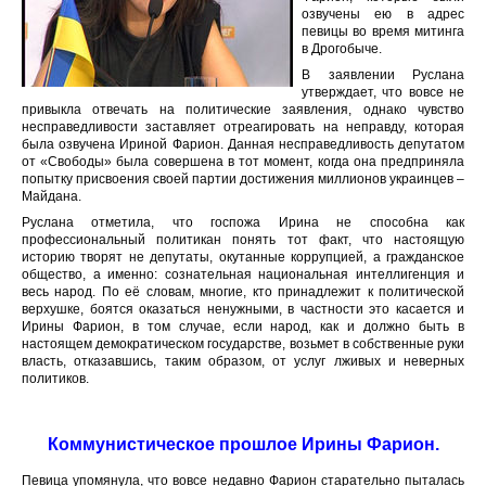
озвучены ею в адрес
певицы во время митинга
в Дрогобыче.
В заявлении Руслана
утверждает, что вовсе не
привыкла отвечать на политические заявления, однако чувство
несправедливости заставляет отреагировать на неправду, которая
была озвучена Ириной Фарион. Данная несправедливость депутатом
от «Свободы» была совершена в тот момент, когда она предприняла
попытку присвоения своей партии достижения миллионов украинцев –
Майдана.
Руслана отметила, что госпожа Ирина не способна как
профессиональный политикан понять тот факт, что настоящую
историю творят не депутаты, окутанные коррупцией, а гражданское
общество, а именно: сознательная национальная интеллигенция и
весь народ. По её словам, многие, кто принадлежит к политической
верхушке, боятся оказаться ненужными, в частности это касается и
Ирины Фарион, в том случае, если народ, как и должно быть в
настоящем демократическом государстве, возьмет в собственные руки
власть, отказавшись, таким образом, от услуг лживых и неверных
политиков.
Коммунистическое прошлое Ирины Фарион.
Певица упомянула, что вовсе недавно Фарион старательно пыталась