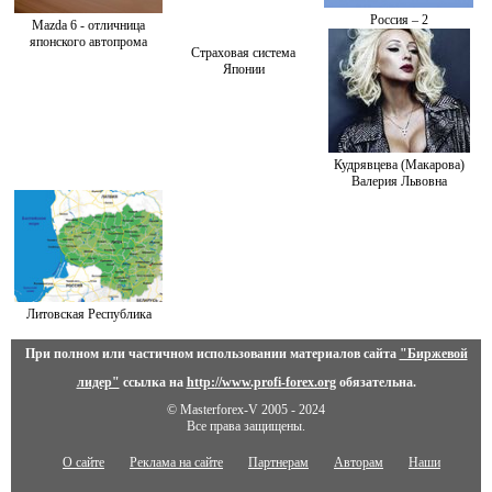
Россия – 2
Mazda 6 - отличница
японского автопрома
Страховая система
Японии
Кудрявцева (Макарова)
Валерия Львовна
Литовская Республика
При полном или частичном использовании материалов сайта
"Биржевой
лидер"
ссылка на
http://www.profi-forex.org
обязательна.
© Masterforex-V 2005 - 2024
Все права защищены.
О сайте
Реклама на сайте
Партнерам
Авторам
Наши