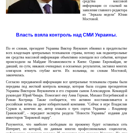
средства массовой
информации со ссылкой на
заявление главного редактора
из "Зеркала недели" Юлии
Мостовой.
Власть взяла контроль над СМИ Украины.
По ее словам, президент Украины Виктор Янукович обвинил в предательстве
всех владельцев центральных телеканалов страны, потому как подконтрольные
им средства массовой информации объективно освещали все события, которые
происходили на Майдане Независимости в Киеве. Однако Евромайдан, не
давший, по сути, никаких очевидных и осязаемых результатов, заставил многих
олигархов втянуть глубже когти. Их вольница, по словам Мостовой,
закончилась.
Согласно передаваемой информации все центральные телеканалы страны были
переданы под жесткий контроль команде, которая была создана президентом
Украины Виктором Януковичем и его старшим сыном Александром. Командой
руководит Юрий Чмырь. Помогают ему Анна Герман, Михаил Погребинский и
Роман Кострица. Также сообщается, что активно восстанавливается и
российская ветвь на древе избирательной компании. "Сейчас в игре Владислав
Сурков и, конечно же, автор плаката о трех сортах Украины – Владимир
Грановский", - передают эксперты раздела "Новости Украины" издания для
инвесторов "Биржевой лидер".
Разумеется, что наиболее свободным по прежнему будет оставаться сеть
Интернет, из которой, по данным многих профессиональных социологов,