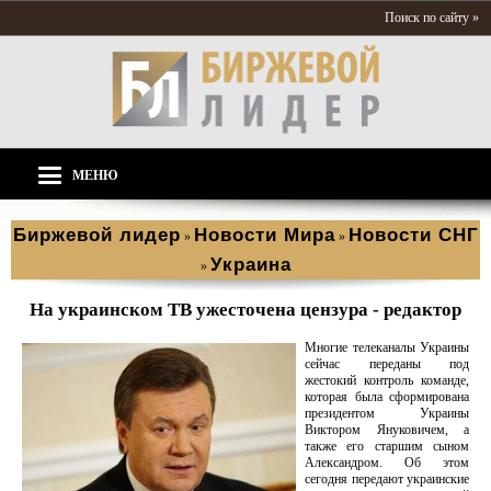
Поиск по сайту »
МЕНЮ
Биржевой лидер
Новости Мира
Новости СНГ
»
»
Украина
»
На украинском ТВ ужесточена цензура - редактор
Многие телеканалы Украины
сейчас переданы под
жестокий контроль команде,
которая была сформирована
президентом Украины
Виктором Януковичем, а
также его старшим сыном
Александром. Об этом
сегодня передают украинские