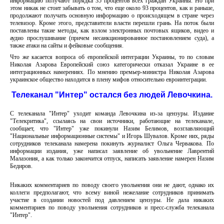
информацию получают порядка 35 процентов всех граждан Украины. Но при
этом никак не стоит забывать о том, что еще около 93 процентов, как и раньше,
продолжают получать основную информацию о происходящем в стране через
телевизор. Кроме этого, представители власти перешли грань. На поток были
поставлены такие методы, как взлом электронных почтовых ящиков, видео и
аудио прослушивание (причем несанкционированное постановлением суда), а
также атаки на сайты и фейковые сообщения.
Что же касается вопроса об европейской интеграции Украины, то по словам
Николая Азарова Европейский союз категорически отказал Украине в ее
интеграционных намерениях. По мнению премьер-министра Николая Азарова
украинское общество находится в плену мифов относительно евроинтеграции.
Телеканал "Интер" остался без людей Левочкина.
С телеканала "Интер" уходит команда Левочкина из-за цензуры. Издание
"Телекритика", ссылаясь на свои источники, работающие на телеканале,
сообщает, что "Интер" уже покинули Назим Белимов, возглавляющий
"Национальные информационные системы" и Игорь Шувалов. Кроме них, ряды
сотрудников телеканала намерена покинуть журналист Ольга Червакова. По
информации издания, уже написал заявление об увольнение Лаврентий
Малазония, а как только закончится отпуск, написать заявление намерен Назим
Бедиров.
Никаких комментариев по поводу своего увольнения они не дают, однако их
коллеги предполагают, что всему виной нежелание сотрудников принимать
участие в создании новостей под давлением цензуры. Не дала никаких
комментариев по поводу увольнения сотрудников и пресс-служба телеканала
"Интер".