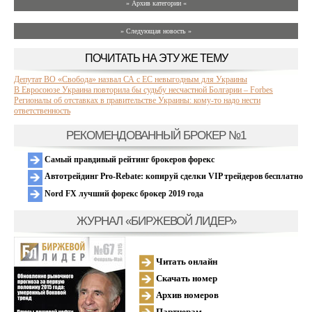
» Архив категории «
» Следующая новость »
ПОЧИТАТЬ НА ЭТУ ЖЕ ТЕМУ
Депутат ВО «Свобода» назвал СА с ЕС невыгодным для Украины
В Евросоюзе Украина повторила бы судьбу несчастной Болгарии – Forbes
Регионалы об отставках в правительстве Украины: кому-то надо нести
ответственность
РЕКОМЕНДОВАННЫЙ БРОКЕР №1
Самый правдивый рейтинг брокеров форекс
Автотрейдинг Pro-Rebate: копируй сделки VIP трейдеров бесплатно
Nord FX лучший форекс брокер 2019 года
ЖУРНАЛ «БИРЖЕВОЙ ЛИДЕР»
Читать онлайн
Скачать номер
Архив номеров
Партнерам