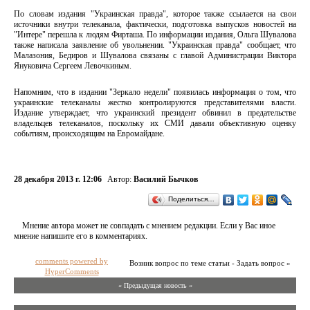
По словам издания "Украинская правда", которое также ссылается на свои
источники внутри телеканала, фактически, подготовка выпусков новостей на
"Интере" перешла к людям Фирташа. По информации издания, Ольга Шувалова
также написала заявление об увольнении. "Украинская правда" сообщает, что
Малазония, Бедиров и Шувалова связаны с главой Администрации Виктора
Януковича Сергеем Левочкиным.
Напомним, что в издании "Зеркало недели" появилась информация о том, что
украинские телеканалы жестко контролируются представителями власти.
Издание утверждает, что украинский президент обвинил в предательстве
владельцев телеканалов, поскольку их СМИ давали объективную оценку
событиям, происходящим на Евромайдане.
28 декабря 2013 г. 12:06
Автор:
Василий Бычков
Поделиться…
Мнение автора может не совпадать с мнением редакции. Если у Вас иное
мнение напишите его в комментариях.
comments powered by
Возник вопрос по теме статьи - Задать вопрос »
HyperComments
« Предыдущая новость «