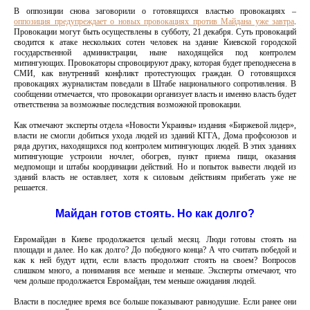
В оппозиции снова заговорили о готовящихся властью провокациях –
оппозиция предупреждает о новых провокациях против Майдана уже завтра
.
Провокации могут быть осуществлены в субботу, 21 декабря. Суть провокаций
сводится к атаке нескольких сотен человек на здание Киевской городской
государственной администрации, ныне находящейся под контролем
митингующих. Провокаторы спровоцируют драку, которая будет преподнесена в
СМИ, как внутренний конфликт протестующих граждан. О готовящихся
провокациях журналистам поведали в Штабе национального сопротивления. В
сообщении отмечается, что провокации организует власть и именно власть будет
ответственна за возможные последствия возможной провокации.
Как отмечают эксперты отдела «Новости Украины» издания «Биржевой лидер»,
власти не смогли добиться ухода людей из зданий КГГА, Дома профсоюзов и
ряда других, находящихся под контролем митингующих людей. В этих зданиях
митингующие устроили ночлег, обогрев, пункт приема пищи, оказания
медпомощи и штабы координации действий. Но и попыток вывести людей из
зданий власть не оставляет, хотя к силовым действиям прибегать уже не
решается.
Майдан готов стоять. Но как долго?
Евромайдан в Киеве продолжается целый месяц. Люди готовы стоять на
площади и далее. Но как долго? До победного конца? А что считать победой и
как к ней будут идти, если власть продолжит стоять на своем? Вопросов
слишком много, а понимания все меньше и меньше. Эксперты отмечают, что
чем дольше продолжается Евромайдан, тем меньше ожидания людей.
Власти в последнее время все больше показывают равнодушие. Если ранее они