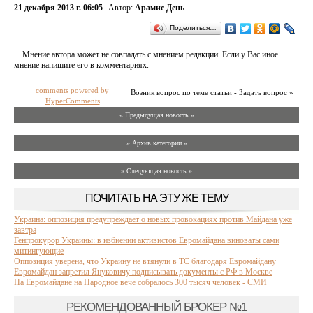
21 декабря 2013 г. 06:05
Автор:
Арамис День
Поделиться…
Мнение автора может не совпадать с мнением редакции. Если у Вас иное
мнение напишите его в комментариях.
comments powered by
Возник вопрос по теме статьи - Задать вопрос »
HyperComments
« Предыдущая новость «
» Архив категории «
» Следующая новость »
ПОЧИТАТЬ НА ЭТУ ЖЕ ТЕМУ
Украина: оппозиция предупреждает о новых провокациях против Майдана уже
завтра
Генпрокурор Украины: в избиении активистов Евромайдана виноваты сами
митингующие
Оппозиция уверена, что Украину не втянули в ТС благодаря Евромайдану
Евромайдан запретил Януковичу подписывать документы с РФ в Москве
На Евромайдане на Народное вече собралось 300 тысяч человек - СМИ
РЕКОМЕНДОВАННЫЙ БРОКЕР №1