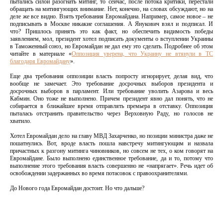
пытались силой разогнать митинг, то сейчас, после потока критики, перестали
обращать на митингующих внимание. Нет, конечно, на словах обсуждают, но на
деле же все видно. Взять требования Евромайдана. Например, самое новое – не
подписывать в Москве никакие соглашения. А Янукович взял и подписал. И
что? Пришлось принять это как факт, но обеспечить видимость победы
заявлением, мол, президент хотел подписать документы о вступлении Украины
в Таможенный союз, но Евромайдан не дал ему это сделать. Подробнее об этом
читайте в материале «
Оппозиция уверена, что Украину не втянули в ТС
благодаря Евромайдану
».
Еще два требования оппозиции власть попросту игнорирует, делая вид, что
вообще не замечает. Это требование досрочных выборов президента и
досрочных выборов в парламент. Или требование уволить Азарова и весь
Кабмин. Оно тоже не выполнено. Причем президент явно дал понять, что не
собирается в ближайшее время отправлять премьера в отставку. Оппозиция
пыталась отстранить правительство через Верховную Раду, но голосов не
хватило.
Хотел Евромайдан дело на главу МВД Захарченко, но позиции министра даже не
пошатнулись. Вот, вроде власть пошла навстречу митингующим и назвала
причастных к разгону митинга чиновников, но совсем не тех, о ком говорят на
Евромайдане. Было выполнено единственное требование, да и то, потому что
выполнение этого требования власть совершенно не «напрягает». Речь идет об
освобождении задержанных во время потасовок с правоохранителями.
До Нового года Евромайдан достоит. Но что дальше?