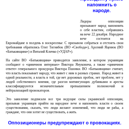
напомнить о
народе.
Лидеры оппозиции
призывают народ напомнить
о себе властям, собравшись
на вече 22 декабря. Народное
вече состоится на
Евромайдане в полдень в воскресенье. С призывом собраться и отстоять свои
требования обратились Олег Тягнибок (ВО «Свобода»), Арсений Яценюк (ВО
«Батькивщина») и Виталий Кличко («УДАР»).
На сайте ВО «Батькивщина» приводится заявление, в котором украинцам
сообщают о «циничном интервью» Виктора Януковича, а также «циничном
ответе» генерального прокурора Виктора Пшонки. ВО «Батькивщина» считает,
что власть показывает народу, что живет с ним в разных странах. Народ живет в
одной реальности, а власть в той, где нет дорожных пробок, нет проблем, нет у
людей собственного мнения, где разгон митингующих дубинками и аресты
классифицируются незначительным превышением полномочий и
нейтрализацией провокаторов.
Это заявление подписали все три ведущие силы украинской оппозиции,
призывая украинцев прийти на народное вече и напомнить власти о своем
существовании, сказать, что люди желают изменений, что люди не рабы, а
граждане, что они хотят не существовать, а жить.
Оппозиционеры предупреждают о провокациях.