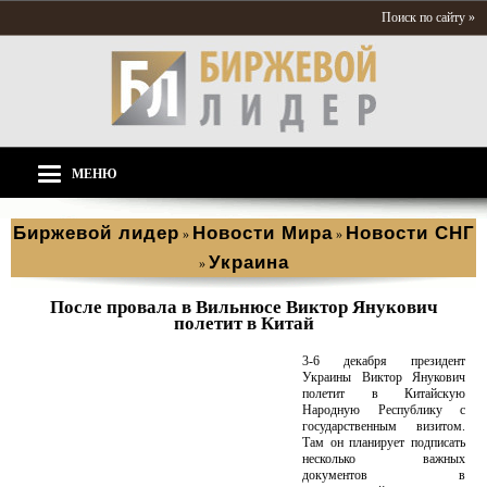
Поиск по сайту »
МЕНЮ
Биржевой лидер
Новости Мира
Новости СНГ
»
»
Украина
»
После провала в Вильнюсе Виктор Янукович
полетит в Китай
3-6 декабря президент
Украины Виктор Янукович
полетит в Китайскую
Народную Республику с
государственным визитом.
Там он планирует подписать
несколько важных
документов в