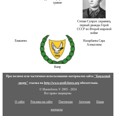
гривне
Степан Супрун: украинец,
первый дважды Герой
СССР во Второй мировой
войне
Енакиево
Назарбаева Сара
Алпысовна
Кипр
При полном или частичном использовании материалов сайта
"Биржевой
лидер"
ссылка на
http://www.profi-forex.org
обязательна.
© Masterforex-V 2005 - 2024
Все права защищены.
О сайте
Реклама на сайте
Партнерам
Авторам
Наши
контакты