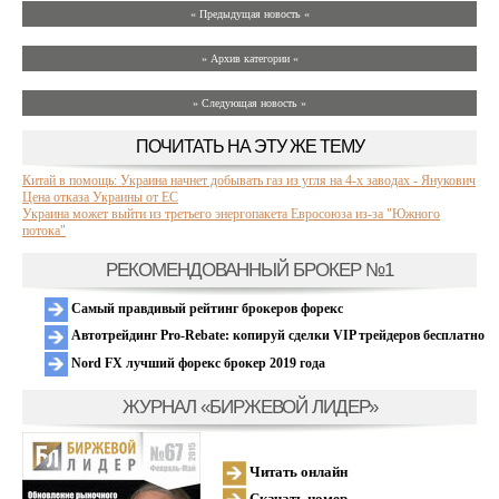
« Предыдущая новость «
» Архив категории «
» Следующая новость »
ПОЧИТАТЬ НА ЭТУ ЖЕ ТЕМУ
Китай в помощь: Украина начнет добывать газ из угля на 4-х заводах - Янукович
Цена отказа Украины от ЕС
Украина может выйти из третьего энергопакета Евросоюза из-за "Южного
потока"
РЕКОМЕНДОВАННЫЙ БРОКЕР №1
Самый правдивый рейтинг брокеров форекс
Автотрейдинг Pro-Rebate: копируй сделки VIP трейдеров бесплатно
Nord FX лучший форекс брокер 2019 года
ЖУРНАЛ «БИРЖЕВОЙ ЛИДЕР»
Читать онлайн
Скачать номер