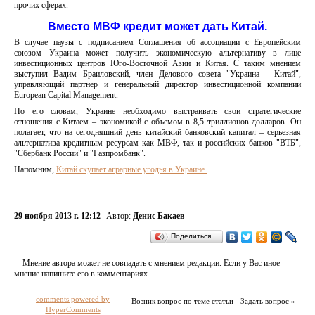
прочих сферах.
Вместо МВФ кредит может дать Китай.
В случае паузы с подписанием Соглашения об ассоциации с Европейским
союзом Украина может получить экономическую альтернативу в лице
инвестиционных центров Юго-Восточной Азии и Китая. С таким мнением
выступил Вадим Браиловский, член Делового совета "Украина - Китай",
управляющий партнер и генеральный директор инвестиционной компании
European Capital Management.
По его словам, Украине необходимо выстраивать свои стратегические
отношения с Китаем – экономикой с объемом в 8,5 триллионов долларов. Он
полагает, что на сегодняшний день китайский банковский капитал – серьезная
альтернатива кредитным ресурсам как МВФ, так и российских банков "ВТБ",
"Сбербанк России" и "Газпромбанк".
Напомним,
Китай скупает аграрные угодья в Украине.
29 ноября 2013 г. 12:12
Автор:
Денис Бакаев
Поделиться…
Мнение автора может не совпадать с мнением редакции. Если у Вас иное
мнение напишите его в комментариях.
comments powered by
Возник вопрос по теме статьи - Задать вопрос »
HyperComments