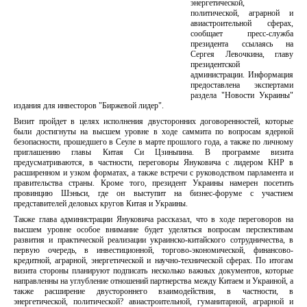
энергетической,
политической, аграрной и
авиастроительной сферах,
сообщает пресс-служба
президента ссылаясь на
Сергея Левочкина, главу
президентской
администрации. Информация
предоставлена экспертами
раздела "Новости Украины"
издания для инвесторов "Биржевой лидер".
Визит пройдет в целях исполнения двусторонних договоренностей, которые
были достигнуты на высшем уровне в ходе саммита по вопросам ядерной
безопасности, прошедшего в Сеуле в марте прошлого года, а также по личному
приглашению главы Китая Си Цзиньпина. В программе визита
предусматриваются, в частности, переговоры Януковича с лидером КНР в
расширенном и узком форматах, а также встречи с руководством парламента и
правительства страны. Кроме того, президент Украины намерен посетить
провинцию Шэньси, где он выступит на бизнес-форуме с участием
представителей деловых кругов Китая и Украины.
Также глава администрации Януковича рассказал, что в ходе переговоров на
высшем уровне особое внимание будет уделяться вопросам перспективам
развития и практической реализации украинско-китайского сотрудничества, в
первую очередь, в инвестиционной, торгово-экономической, финансово-
кредитной, аграрной, энергетической и научно-технической сферах. По итогам
визита стороны планируют подписать несколько важных документов, которые
направленны на углубление отношений партнерства между Китаем и Украиной, а
также расширение двустороннего взаимодействия, в частности, в
энергетической, политической? авиастроительной, гуманитарной, аграрной и