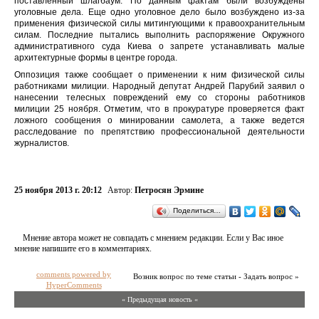
поставленный шлагбаум. По данным фактам были возбуждены
уголовные дела. Еще одно уголовное дело было возбуждено из-за
применения физической силы митингующими к правоохранительным
силам. Последние пытались выполнить распоряжение Окружного
административного суда Киева о запрете устанавливать малые
архитектурные формы в центре города.
Оппозиция также сообщает о применении к ним физической силы
работниками милиции. Народный депутат Андрей Парубий заявил о
нанесении телесных повреждений ему со стороны работников
милиции 25 ноября. Отметим, что в прокуратуре проверяется факт
ложного сообщения о минировании самолета, а также ведется
расследование по препятствию профессиональной деятельности
журналистов.
25 ноября 2013 г. 20:12
Автор:
Петросян Эрмине
Поделиться…
Мнение автора может не совпадать с мнением редакции. Если у Вас иное
мнение напишите его в комментариях.
comments powered by
Возник вопрос по теме статьи - Задать вопрос »
HyperComments
« Предыдущая новость «