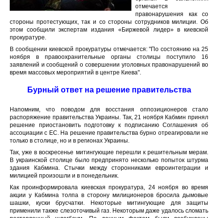
отмечается
правонарушения как со
стороны протестующих, так и со стороны сотрудников милиции. Об
этом сообщили экспертам издания «Биржевой лидер» в киевской
прокуратуре.
В сообщении киевской прокуратуры отмечается: "По состоянию на 25
ноября в правоохранительные органы столицы поступило 16
заявлений и сообщений о совершении уголовных правонарушений во
время массовых мероприятий в центре Киева".
Бурный ответ на решение правительства
Напомним, что поводом для восстания оппозиционеров стало
распоряжение правительства Украины. Так, 21 ноября Кабмин принял
решение приостановить подготовку к подписанию Соглашения об
ассоциации с ЕС. На решение правительства бурно отреагировали не
только в столице, но и в регионах Украины.
Так, уже в воскресенье митингующие перешли к решительным мерам.
В украинской столице было предпринято несколько попыток штурма
здания Кабмина. Стычки между сторонниками евроинтеграции и
милицией произошли и в понедельник.
Как проинформировала киевская прокуратура, 24 ноября во время
акции у Кабмина толпа в сторону милиционеров бросила дымовые
шашки, куски брусчатки. Некоторые митингующие для защиты
применили также слезоточивый газ. Некоторым даже удалось сломать