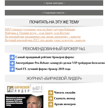
» Архив категории «
» Следующая новость »
ПОЧИТАТЬ НА ЭТУ ЖЕ ТЕМУ
МВД открыло уголовное дело по факту штурма Кабмина
Майданы в Украине везде – и на Западе, и на Востоке
На евромайдане милиционер спас жизнь эпилептику – выводы
Ведущий евромайдана-2013: про акцию узнал за неделю - выводы
РЕКОМЕНДОВАННЫЙ БРОКЕР №1
Самый правдивый рейтинг брокеров форекс
Автотрейдинг Pro-Rebate: копируй сделки VIP трейдеров бесплатно
Nord FX лучший форекс брокер 2019 года
ЖУРНАЛ «БИРЖЕВОЙ ЛИДЕР»
Читать онлайн
Скачать номер
Архив номеров