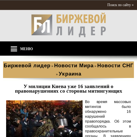
Поиск по сайту »
МЕНЮ
Биржевой лидер
Новости Мира
Новости СНГ
»
»
Украина
»
У милиции Киева уже 16 заявлений о
правонарушениях со стороны митингующих
Во время массовых
митингов было
обнаружено 16
нарушений
правопорядка. Об этом
сообщалось в
правоохранительные
органы. В заявлениях