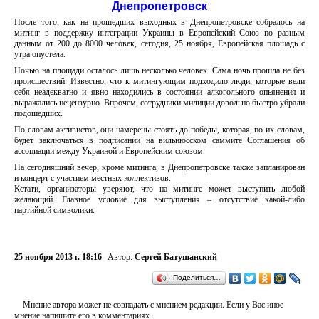
Днепропетровск
После того, как на прошедших выходных в Днепропетровске собралось на
митинг в поддержку интеграции Украины в Европейский Союз по разным
данным от 200 до 8000 человек, сегодня, 25 ноября, Европейская площадь с
утра опустела.
Ночью на площади осталось лишь несколько человек. Сама ночь прошла не без
происшествий. Известно, что к митингующим подходило люди, которые вели
себя неадекватно и явно находились в состоянии алкогольного опьянения и
выражались нецензурно. Впрочем, сотрудники милиции довольно быстро убрали
подошедших.
По словам активистов, они намерены стоять до победы, которая, по их словам,
будет заключаться в подписании на вильнюсском саммите Соглашения об
ассоциации между Украиной и Европейским союзом.
На сегодняшний вечер, кроме митинга, в Днепропетровске также запланирован
и концерт с участием местных коллективов.
Кстати, организаторы уверяют, что на митинге может выступить любой
желающий. Главное условие для выступления – отсутствие какой-либо
партийной символики.
25 ноября 2013 г. 18:16
Автор:
Сергей Батушанский
Поделиться…
Мнение автора может не совпадать с мнением редакции. Если у Вас иное
мнение напишите его в комментариях.