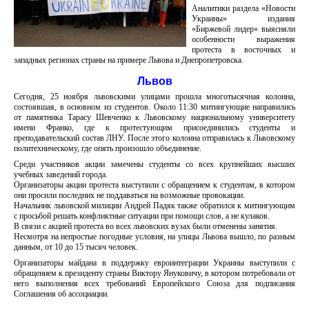
Аналитики раздела «Новости
Украины» издания
«Биржевой лидер» выясняли
особенности выражения
протеста в восточных и
западных регионах страны на примере Львова и Днепропетровска.
Львов
Сегодня, 25 ноября львовскими улицами прошла многотысячная колонна,
состоявшая, в основном из студентов. Около 11:30 митингующие направились
от памятника Тарасу Шевченко к Львовскому национальному университету
имени Франко, где к протестующим присоединились студенты и
преподавательский состав ЛНУ. После этого колонна отправилась к Львовскому
политехническому, где опять произошло объединение.
Среди участников акции замечены студенты со всех крупнейших высших
учебных заведений города.
Организаторы акции протеста выступили с обращением к студентам, в котором
они просили последних не поддаваться на возможные провокации.
Начальник львовской милиции Андрей Падяк также обратился к митингующим
с просьбой решать конфликтные ситуации при помощи слов, а не кулаков.
В связи с акцией протеста во всех львовских вузах были отменены занятия.
Несмотря на непростые погодные условия, на улицы Львова вышло, по разным
данным, от 10 до 15 тысяч человек.
Организаторы майдана в поддержку евроинтеграции Украины выступили с
обращением к президенту страны Виктору Януковичу, в котором потребовали от
него выполнения всех требований Европейского Союза для подписания
Соглашения об ассоциации.