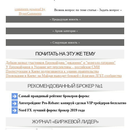
comments powered by
Возник вопрос по теме статьи - Задать вопрос »
HyperComments
« Предыдущая новость «
» Архив категории «
» Следующая новость »
ПОЧИТАТЬ НА ЭТУ ЖЕ ТЕМУ
Добкин назвал участников Евромайдана "дикарями" и "монголо-татарами"
У Евромайданов в Украине нет перспективы – российские СМИ
Протестующие в Киеве подтягиваются к зданию правительства
Провокации в Киеве: на Майдан выводят бомжей с флагами ЛГБТ-сообщества
РЕКОМЕНДОВАННЫЙ БРОКЕР №1
Самый правдивый рейтинг брокеров форекс
Автотрейдинг Pro-Rebate: копируй сделки VIP трейдеров бесплатно
Nord FX лучший форекс брокер 2019 года
ЖУРНАЛ «БИРЖЕВОЙ ЛИДЕР»