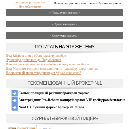
comments powered by
Возник вопрос по теме статьи - Задать вопрос »
HyperComments
« Предыдущая новость «
» Архив категории «
» Следующая новость »
ПОЧИТАТЬ НА ЭТУ ЖЕ ТЕМУ
Под Киевом вновь объявилась чупакабра
Чупакабра добралась до Подмосковья
Инновации туризма: экстремальный поход за чупакаброй
Под Минском селяне и милиция ловят чупакабру днем и ночью
Неизвестный зверь терроризирует украинское село?
РЕКОМЕНДОВАННЫЙ БРОКЕР №1
Самый правдивый рейтинг брокеров форекс
Автотрейдинг Pro-Rebate: копируй сделки VIP трейдеров бесплатно
Nord FX лучший форекс брокер 2019 года
ЖУРНАЛ «БИРЖЕВОЙ ЛИДЕР»