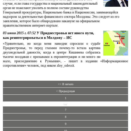
случае, если глава государства и национальный законодательный
орган не пожелают уволить в полном составе руководства
Генеральной прокуратуры, Национально банка и Нацкомиссии, занимающейся
надзором за деятельностью финансового сектора Молдовы. Это следует из его
заявления, которое было обнародовано накануне на официальном
правительственном интернет-портале.
У Приднестровья нет иного пути,
03 июня 2015 г. 07:52
как реинтегрироваться в Молдову – ИС
«Удивительно, но когда меня намедни спросили о судьбе
Приднестровья, то перед глазами почему-то встала картина
двухнедельной давности, когда в центре Кишинева собрались
тысячи молдаван с призывами к евроинтеграции и ни много ни
мало, присоединению к Румынии», - пишет в издании «Информационное
сопротивление» человек, под ником zloy_odessit.
<< В начало
< Предыдущая
1
...
7
8
9
10