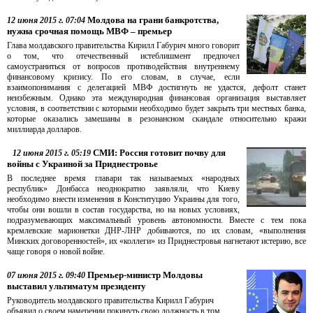
Молдова на грани банкротства,
12 июня 2015 г. 07:04
нужна срочная помощь МВФ – премьер
Глава молдавского правительства Кирилл Габурич много говорит
о том, что отечественный истеблишмент предпочел
самоустраниться от вопросов противодействия внутреннему
финансовому кризису. По его словам, в случае, если
взаимопонимания с делегацией МВФ достигнуть не удастся, дефолт станет
неизбежным. Однако эта международная финансовая организация выставляет
условия, в соответствии с которыми необходимо будет закрыть три местных банка,
которые оказались замешаны в резонансном скандале относительно кражи
миллиарда долларов.
СМИ: Россия готовит почву для
12 июня 2015 г. 05:19
войны с Украиной за Приднестровье
В последнее время главари так называемых «народных
республик» Донбасса неоднократно заявляли, что Киеву
необходимо внести изменения в Конституцию Украины для того,
чтобы они вошли в состав государства, но на новых условиях,
подразумевающих максимальный уровень автономности. Вместе с тем пока
кремлевские марионетки ДНР-ЛНР добиваются, по их словам, «выполнения
Минских договоренностей», их «коллеги» из Приднестровья нагнетают истерию, все
чаще говоря о новой войне.
Премьер-министр Молдовы
07 июня 2015 г. 09:40
выставил ультиматум президенту
Руководитель молдавского правительства Кирилл Габурич
объявил о своем намерении покинуть свою должность в том