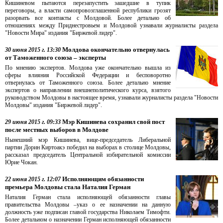
Кишиневом пытаются перезапустить зашедшие в тупик
переговоры, а власти самопровозглашенной республики грозят
разорвать все контакты с Молдовой. Более детально об
отношениях между Приднестровьем и Молдовой узнавали журналисты раздела
"Новости Мира" издания "Биржевой лидер".
Молдова окончательно отвернулась
30 июня 2015 г. 13:30
от Таможенного союза – эксперты
По мнению экспертов. Молдова уже окончательно вышла из
сферы влияния Российской Федерации и бесповоротно
отвернулась от Таможенного союза. Более детально мнение
экспертов о направлении внешнеполитического курса, взятого
руководством Молдовы в настоящее время, узнавали журналисты раздела "Новости
Молдовы" издания "Биржевой лидер".
Мэр Кишинева сохранил свой пост
29 июня 2015 г. 09:33
после местных выборов в Молдове
Нынешний мэр Кишинева, вице-председатель Либеральной
партии Дорин Киртоакэ победил на выборах в столице Молдовы,
рассказал председатель Центральной избирательной комиссии
Юрие Чокан.
Исполняющим обязанности
22 июня 2015 г. 12:07
премьера Молдовы стала Наталия Герман
Наталия Герман стала исполняющей обязанности главы
правительства Молдовы –указ о ее назначении на данную
должность уже подписан главой государства Николаем Тимофти.
Более детальном о назначении Герман исполняющей обязанности