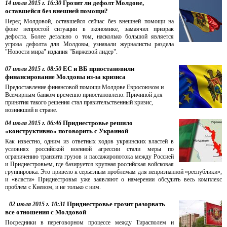
Грозит ли дефолт Молдове,
14 июля 2015 г. 16:30
оставшейся без внешней помощи?
Перед Молдовой, оставшейся сейчас без внешней помощи на
фоне непростой ситуации в экономике, замаячил призрак
дефолта. Более детально о том, насколько большой является
угроза дефолта для Молдовы, узнавали журналисты раздела
"Новости мира" издания "Биржевой лидер".
ЕС и ВБ приостановили
07 июля 2015 г. 08:50
финансирование Молдовы из-за кризиса
Предоставление финансовой помощи Молдове Евросоюзом и
Всемирным банком временно приостановлено. Причиной для
принятия такого решения стал правительственный кризис,
возникший в стране.
Приднестровье решило
04 июля 2015 г. 06:46
«конструктивно» поговорить с Украиной
Как известно, одним из ответных ходов украинских властей в
условиях российской военной агрессии стали меры по
ограничению транзита грузов и пассажиропотока между Россией
и Приднестровьем, где базируется крупная российская войсковая
группировка. Это привело к серьезным проблемам для непризнанной «республики»,
и «власти» Приднестровья уже заявляют о намерении обсудить весь комплекс
проблем с Киевом, и не только с ним.
Приднестровье грозит разорвать
02 июля 2015 г. 10:31
все отношения с Молдовой
Посредники в переговорном процессе между Тирасполем и