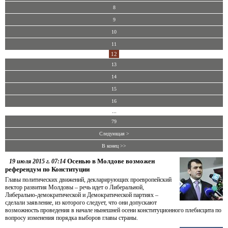
8
9
10
11
12
13
14
15
16
...
79
Следующая >
В конец >>
Осенью в Молдове возможен
19 июля 2015 г. 07:14
референдум по Конституции
Главы политических движений, декларирующих проевропейский
вектор развития Молдовы – речь идет о Либеральной,
Либерально-демократической и Демократической партиях –
сделали заявление, из которого следует, что они допускают
возможность проведения в начале нынешней осени конституционного плебисцита по
вопросу изменения порядка выборов главы страны.