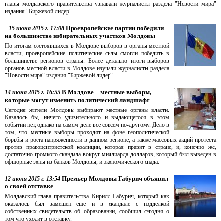
главы молдавского правительства узнавали журналисты раздела "Новости мира"
издания "Биржевой лидер".
Проевропейские партии победили
15 июня 2015 г. 17:08
на большинстве избирательных участков Молдовы
По итогам состоявшихся в Молдове выборов в органы местной
власти, проевропейские политические силы смогли победить в
большинстве регионов страны. Более детально итоги выборов
органов местной власти в Молдове изучали журналисты раздела
"Новости мира" издания "Биржевой лидер".
В Молдове – местные выборы,
14 июня 2015 г. 16:55
которые могут изменить политический ландшафт
Сегодня жители Молдовы выбирают местные органы власти.
Казалось бы, ничего удивительного и выдающегося в этом
событии нет, однако на самом деле все совсем по-другому. Дело в
том, что местные выборы проходят на фоне геополитической
борьбы и роста напряженности в данном регионе, а также массовых акций протеста
против правоцентристской коалиции, которая правит в стране, и, конечно же,
достаточно громкого скандала вокруг миллиарда долларов, который был выведен в
офшорные зоны из банков Молдовы, и экономического спада.
Премьер Молдовы Габурич объявил
12 июня 2015 г. 13:54
о своей отставке
Молдавский глава правительства Кирилл Габурич, который как
оказалось был замешен еще и в скандале с подделкой
собственных свидетельств об образовании, сообщил сегодня о
том что уходит в отставку.