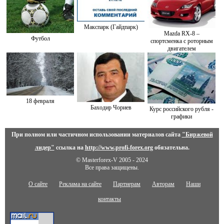
Макспарк (Гайдпарк)
Mazda RX-8 –
Футбол
спортсменка с роторным
двигателем
18 февраля
Баходир Чориев
Курс российского рубля -
графики
При полном или частичном использовании материалов сайта
"Биржевой
лидер"
ссылка на
http://www.profi-forex.org
обязательна.
© Masterforex-V 2005 - 2024
Все права защищены.
О сайте
Реклама на сайте
Партнерам
Авторам
Наши
контакты