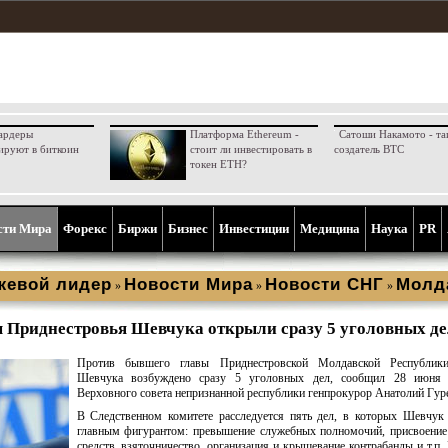
ардеры
Платформа Ethereum -
Сатоши Накамото - та
ируют в биткоин
стоит ли инвестировать в
создатель BTC
токен ETH?
сти Мира
Форекс
Биржи
Бизнес
Инвестиции
Медицина
Наука
PR
жевой лидер
Новости Мира
Новости СНГ
Молд
»
»
»
ы Приднестровья Шевчука открыли сразу 5 уголовных д
Против бывшего главы Приднестровской Молдавской Республик
Шевчука возбуждено сразу 5 уголовных дел, сообщил 28 июня 
Верховного совета непризнанной республики генпрокурор Анатолий Гур
В Следственном комитете расследуется пять дел, в которых Шевчук
главным фигурантом: превышение служебных полномочий, присвоение
средств, взяточничество, организация и крышевание контрабанды и т.п.