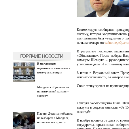
Комментируя сообщение прокурор
систему, которая коррумпировано 
экс-президент был уведомлен о пре
ночь на четверг он
тайно перебралс
В результате последних парламе
ГОРЯЧИЕ НОВОСТИ
«Обновление». После победы Вади
команды Шевчука – руководителей
В молдавском
уголовные дела. И вот наконец нов
парламенте намечаются
контуры коалиции
8 июня в Верховный совет Проку
неприкосновенности, за которое вч
Свою точку зрения на происходяще
Молдавия обречена на
политический кризис –
эксперт
Супруга экс-президента Нина Шев
аккаунте в соцсети написала: «За 1
никогда!»
Партия Додона победила
на выборах в Молдове,
В ноябре прошлого года в то вре
но не все так просто
государства, организовав избира