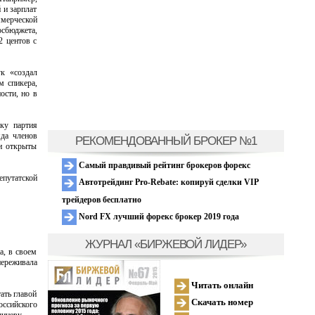
 и зарплат
ммерческой
сбюджета,
2 центов с
к «создал
м спикера,
ости, но в
ку партия
яда членов
РЕКОМЕНДОВАННЫЙ БРОКЕР №1
ли открыты
Самый правдивый рейтинг брокеров форекс
путатской
Автотрейдинг Pro-Rebate: копируй сделки VIP
трейдеров бесплатно
Nord FX лучший форекс брокер 2019 года
ЖУРНАЛ «БИРЖЕВОЙ ЛИДЕР»
а, в своем
переживала
Читать онлайн
ать главой
Скачать номер
оссийского