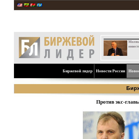
Милли
инвест
Биржевой лидер
Новости России
Ново
Бир
Против экс-глав