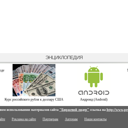
ЭНЦИКЛОПЕДИЯ
оде
Курс российского рубля к доллару США
Андроид (Android)
ном использовании материалов сайта
"Биржевой лидер"
ссылка на
http://www.pro
айте
Реклама на сайте
Партнерам
Авторам
Наши контакты