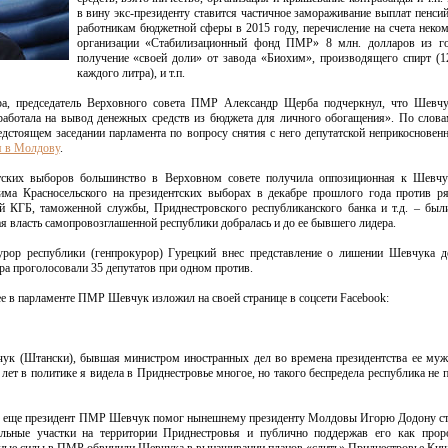
в вину экс-президенту ставится частичное замораживание выплат пенсий
работникам бюджетной сферы в 2015 году, перечисление на счета неко
организации «Стабилизационный фонд ПМР» 8 млн. долларов из го
получение «своей доли» от завода «Биохим», производящего спирт (1
каждого литра), и т.п.
а, председатель Верховного совета ПМР Александр Щерба подчеркнул, что Шевчу
работала на вывод денежных средств из бюджета для личного обогащения». По слова
дстоящем заседании парламента по вопросу снятия с него депутатской неприкосновенн
я в Молдову
.
нтских выборов большинство в Верховном совете получила оппозиционная к Шевчу
ма Красносельского на президентских выборах в декабре прошлого года против р
 КГБ, таможенной службы, Приднестровского республиканского банка и т.д. – бы
ая власть самопровозглашенной республики добралась и до ее бывшего лидера.
рор республики (генпрокурор) Гурецкий внес представление о лишении Шевчука де
ера проголосовали 35 депутатов при одном против.
е в парламенте ПМР Шевчук изложил на своей странице в соцсети Facebook:
чук (Штански), бывшая министром иностранных дел во времена президентства ее муж
5 лет в политике я видела в Приднестровье многое, но такого беспредела республика не 
мя еще президент ПМР Шевчук помог нынешнему президенту Молдовы Игорю Додону ст
тельные участки на территории Приднестровья и публично поддержав его как прор