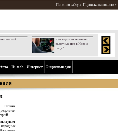
Поиск по сайту »
Подписка на новости »
инственный
Что ждать от основных
валютных пар в Новом
году?
Aвто
Hi-tech
Интернет
Энциклопедия
авия
ел
и Евгения
депутатам
ецкий.
 выступает
 народных
 Например,