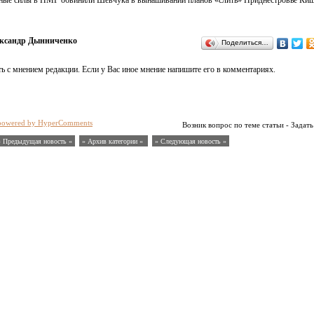
нные силы в ПМР обвинили Шевчука в вынашивании планов «слить» Приднестровье Киш
ксандр Дынниченко
Поделиться…
ь с мнением редакции. Если у Вас иное мнение напишите его в комментариях.
powered by HyperComments
Возник вопрос по теме статьи - Задать
« Предыдущая новость «
» Архив категории «
» Следующая новость »