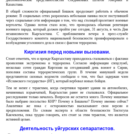
дипломатические представительства Соединенных Штатов Америки и
Казахстана.
В общей сложности официальный Бишкек продолжает работать в обычном
режиме. В социальных сетях разразилась небольшая паника после поступившей
через социальные сети информации о том, что над столицей пролетают военные
вертолеты. Однако потом стало ясно, что проводилась обычная репетиция
военного парада, который должен пройти уже сегодня, 31 августа, в честь Дня
независимости Кыргызстана. С приближением вечера в пресс-службе
Государственного комитета национальной безопасности проинформировали о
возбуждении уголовного дела в связи с фактом терроризма.
Киргизия перед новыми вызовами.
Стоит отметить, что и прежде Кыргызстану приходилось сталкиваться с фактами
проявления экстремизма и терроризма. Согласно информации спецслужб,
несколько сотен граждан Киргизии на сегодняшний день воюют в Сирии,
пополняя составы террористических групп. В течение минувшей недели
представители силовых ведомств сообщали о том, что был задержан член
«Исламского государства» (ИГ), который вербовал новых бойцов.
Тем не менее с терактами, когда смертники таранят здания на автомобилях,
начиненных взрывчаткой, Кыргызстан ранее не сталкивался. Официальное
расследование только началось. Вопросов же остается много. Почему мишенью
было выбрано посольство КНР? Почему в Бишкеке? Почему именно сейчас?
Аналитики же пока с осторожностью высказывают свои версии и
предположения. По словам эксперта в области безопасности Токтогула
Какчекеева, пока трудно говорить, кто стоит за этим терактом, что является
истинной целью.
Деятельность уйгурских сепаратистов.