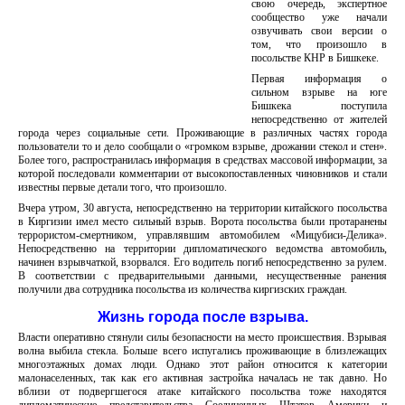
свою очередь, экспертное
сообщество уже начали
озвучивать свои версии о
том, что произошло в
посольстве КНР в Бишкеке.
Первая информация о
сильном взрыве на юге
Бишкека поступила
непосредственно от жителей
города через социальные сети. Проживающие в различных частях города
пользователи то и дело сообщали о «громком взрыве, дрожании стекол и стен».
Более того, распространилась информация в средствах массовой информации, за
которой последовали комментарии от высокопоставленных чиновников и стали
известны первые детали того, что произошло.
Вчера утром, 30 августа, непосредственно на территории китайского посольства
в Киргизии имел место сильный взрыв. Ворота посольства были протаранены
террористом-смертником, управлявшим автомобилем «Мицубиси-Делика».
Непосредственно на территории дипломатического ведомства автомобиль,
начинен взрывчаткой, взорвался. Его водитель погиб непосредственно за рулем.
В соответствии с предварительными данными, несущественные ранения
получили два сотрудника посольства из количества киргизских граждан.
Жизнь города после взрыва.
Власти оперативно стянули силы безопасности на место происшествия. Взрывая
волна выбила стекла. Больше всего испугались проживающие в близлежащих
многоэтажных домах люди. Однако этот район относится к категории
малонаселенных, так как его активная застройка началась не так давно. Но
вблизи от подвергшегося атаке китайского посольства тоже находятся