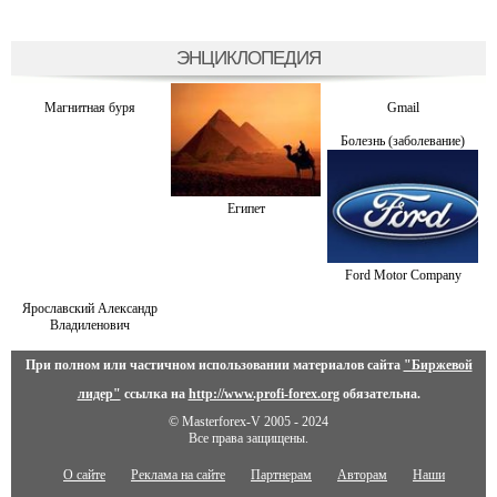
ЭНЦИКЛОПЕДИЯ
Магнитная буря
Gmail
Болезнь (заболевание)
Египет
Ford Motor Company
Ярославский Александр
Владиленович
При полном или частичном использовании материалов сайта
"Биржевой
лидер"
ссылка на
http://www.profi-forex.org
обязательна.
© Masterforex-V 2005 - 2024
Все права защищены.
О сайте
Реклама на сайте
Партнерам
Авторам
Наши