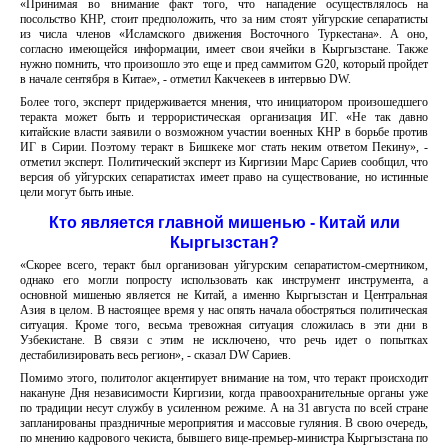
«Принимая во внимание факт того, что нападение осуществлялось на
посольство КНР, стоит предположить, что за ним стоят уйгурские сепаратисты
из числа членов «Исламского движения Восточного Туркестана». А оно,
согласно имеющейся информации, имеет свои ячейки в Кыргызстане. Также
нужно помнить, что произошло это еще и пред саммитом G20, который пройдет
в начале сентября в Китае», - отметил Какчекеев в интервью DW.
Более того, эксперт придерживается мнения, что инициатором произошедшего
теракта может быть и террористическая организация ИГ. «Не так давно
китайские власти заявили о возможном участии военных КНР в борьбе против
ИГ в Сирии. Поэтому теракт в Бишкеке мог стать неким ответом Пекину», -
отметил эксперт. Политический эксперт из Киргизии Марс Сариев сообщил, что
версия об уйгурских сепаратистах имеет право на существование, но истинные
цели могут быть иные.
Кто является главной мишенью - Китай или
Кыргызстан?
«Скорее всего, теракт был организован уйгурским сепаратистом-смертником,
однако его могли попросту использовать как инструмент инструмента, а
основной мишенью является не Китай, а именно Кыргызстан и Центральная
Азия в целом. В настоящее время у нас опять начала обостряться политическая
ситуация. Кроме того, весьма тревожная ситуация сложилась в эти дни в
Узбекистане. В связи с этим не исключено, что речь идет о попытках
дестабилизировать весь регион», - сказал DW Сариев.
Помимо этого, политолог акцентирует внимание на том, что теракт происходит
накануне Дня независимости Киргизии, когда правоохранительные органы уже
по традиции несут службу в усиленном режиме. А на 31 августа по всей стране
запланированы праздничные мероприятия и массовые гуляния. В свою очередь,
по мнению кадрового чекиста, бывшего вице-премьер-министра Кыргызстана по