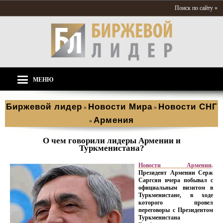
Поиск по сайту »
МЕНЮ
Биржевой лидер
Новости Мира
Новости СНГ
»
»
Армения
»
О чем говорили лидеры Армении и
Туркменистана?
Новости Армении
.
Президент Армении Серж
Саргсян вчера побывал с
официальным визитом в
Туркменистане, в ходе
которого провел
переговоры с Президентом
Туркменистана