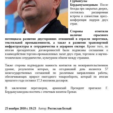
Гурбангулы
Бердымухамедовым
. После
беседы при закрытых дверях,
состоялась расширенная
встреча и совместная пресс-
конференция лидеров двух
стран.
Стороны отметили
наличие серьезного
потенциала развития двусторонних отношений в отрасли энергетики,
текстильной промышленности, а также в развитии транспортной
инфраструктуры и сотрудничества в аграрном секторе
. Кроме того, по
итогам президентских договоренностей были подписаны соглашения о
взаимодействии торгово-промышленных палат двух стран, торговом и научно-
техническом сотрудничестве, культурном обмене между странами.
Также стороны подтвердили важность контактов на межправительственном
уровне, результатом которых, на сегодняшний день являются 57
межгосударственных соглашений по различным направлениям работы,
обеспечивающих прирост ежегодного товарооборота, который по итогам
прошлого года составил 17,3 миллиона долларов.
В заключение переговоров, армянский Президент пригласил Г.
Бердымухамедова посетить с ответным визитом Ереван.
25 ноября 2010 г. 19:23
Автор:
Ростислав Белый