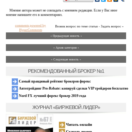
Мнение автора может не совпадать с мнением редакции. Если у Вас иное
мнение напишите его в комментариях.
comments powered by
Возник вопрос по теме статьи - Задать вопрос »
HyperComments
« Предыдущая новость «
» Архив категории «
» Следующая новость »
РЕКОМЕНДОВАННЫЙ БРОКЕР №1
Самый правдивый рейтинг брокеров форекс
Автотрейдинг Pro-Rebate: копируй сделки VIP трейдеров бесплатно
Nord FX лучший форекс брокер 2019 года
ЖУРНАЛ «БИРЖЕВОЙ ЛИДЕР»
Читать онлайн
Скачать номер