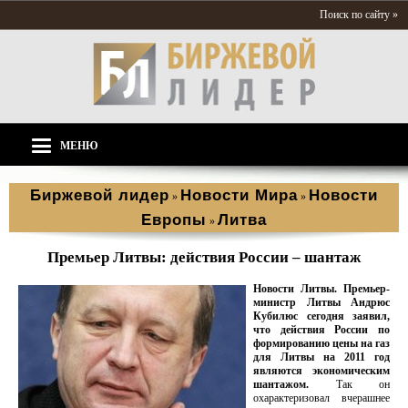
Поиск по сайту »
МЕНЮ
Биржевой лидер
Новости Мира
Новости
»
»
Европы
Литва
»
Премьер Литвы: действия России – шантаж
Новости Литвы. Премьер-
министр Литвы Андрюс
Кубилюс сегодня заявил,
что действия России по
формированию цены на газ
для Литвы на 2011 год
являются экономическим
шантажом.
Так он
охарактеризовал вчерашнее