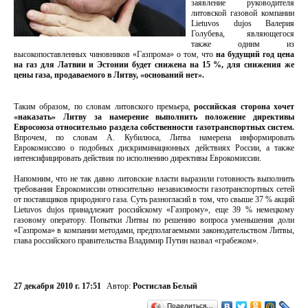
заявление руководителя
литовской газовой компании
Lietuvos dujos Валерия
Голубева, являющегося
также одним из
высокопоставленных чиновников «Газпрома» о том, что
на будущий год цена
на газ для Латвии и Эстонии будет снижена на 15 %, для снижения же
цены газа, продаваемого в Литву, «оснований нет».
Таким образом, по словам литовского премьера,
российская сторона хочет
«наказать» Литву за намерение выполнить положение директивы
Евросоюза относительно раздела собственности газотранспортных систем.
Впрочем, по словам А. Кубилюса, Литва намерена информировать
Еврокомиссию о подобных дискриминационных действиях России, а также
интенсифицировать действия по исполнению директивы Еврокомиссии.
Напомним, что не так давно литовские власти выразили готовность выполнить
требования Еврокомиссии относительно независимости газотранспортных сетей
от поставщиков природного газа. Суть разногласий в том, что свыше 37 % акций
Lietuvos dujos принадлежит российскому «Газпрому», еще 39 % немецкому
газовому оператору. Попытки Литвы по решению вопроса уменьшения доли
«Газпрома» в компании методами, предполагаемыми законодательством Литвы,
глава российского правительства Владимир Путин назвал «грабежом».
27 декабря 2010 г. 17:51
Автор:
Ростислав Белый
Поделиться…