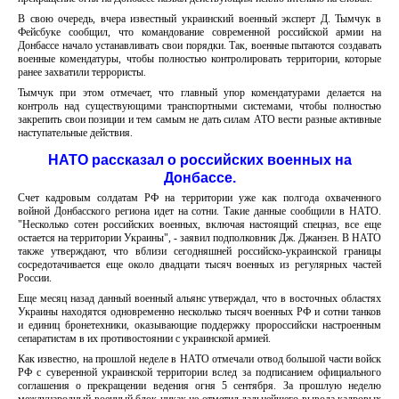
В свою очередь, вчера известный украинский военный эксперт Д. Тымчук в
Фейсбуке сообщил, что командование современной российской армии на
Донбассе начало устанавливать свои порядки. Так, военные пытаются создавать
военные комендатуры, чтобы полностью контролировать территории, которые
ранее захватили террористы.
Тымчук при этом отмечает, что главный упор комендатурами делается на
контроль над существующими транспортными системами, чтобы полностью
закрепить свои позиции и тем самым не дать силам АТО вести разные активные
наступательные действия.
НАТО рассказал о российских военных на
Донбассе.
Счет кадровым солдатам РФ на территории уже как полгода охваченного
войной Донбасского региона идет на сотни. Такие данные сообщили в НАТО.
"Несколько сотен российских военных, включая настоящий спецназ, все еще
остается на территории Украины", - заявил подполковник Дж. Джанзен. В НАТО
также утверждают, что вблизи сегодняшней российско-украинской границы
сосредотачивается еще около двадцати тысяч военных из регулярных частей
России.
Еще месяц назад данный военный альянс утверждал, что в восточных областях
Украины находятся одновременно несколько тысяч военных РФ и сотни танков
и единиц бронетехники, оказывающие поддержку пророссийски настроенным
сепаратистам в их противостоянии с украинской армией.
Как известно, на прошлой неделе в НАТО отмечали отвод большой части войск
РФ с суверенной украинской территории вслед за подписанием официального
соглашения о прекращении ведения огня 5 сентября. За прошлую неделю