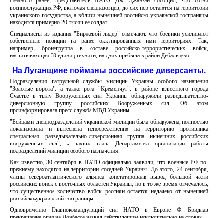
Немного ранее, представитель НАТО Дж. Джанзэн сообщил, что сотни
военнослужащих РФ, включая спецназовцев, до сих пор остаются на территории
украинского государства, а вблизи нынешней российско-украинской госграницы
находится примерно 20 тысяч ее солдат.
Специалисты из издания "Биржевой лидер" отмечают, что боевики усиливают
собственные позиции на ранее оккупированных ими территориях. Так,
например, бронегруппа в составе российско-террористических войск,
насчитывающая 30 единиц техники, на днях прибыла в район Дебальцево.
На Луганщине пойманы российские диверсанты.
Подразделения патрульной службы милиции Украины особого назначения
"Золотые ворота", а также рота "Кременчуг", в районе известного города
Счастье в тылу Вооруженных сил Украины обнаружили разведывательно-
диверсионную группу российских Вооруженных сил. Об этом
проинформировала пресс-служба МВД Украины.
"Бойцами спецподразделений украинской милиции была обнаружена, полностью
локализована и вытеснена непосредственно на территорию противника
специальная разведывательно-диверсионная группа нынешних российских
вооруженных сил", - заявил глава Департамента организации работы
подразделений милиции особого назначения.
Как известно, 30 сентября в НАТО официально заявили, что военные РФ по-
прежнему находятся на территории соседней Украины. До этого, 24 сентября,
члены североатлантического альянса констатировали вывод большой части
российских войск с восточных областей Украины, но в то же время отмечалось,
что существенное количество войск россиян остается недалеко от нынешней
российско-украинской госграницы.
Одновременно Главнокомандующий сил НАТО в Европе Ф. Бридлав
прекращение огня на Донбассе назвал действующим исключительно на словах.