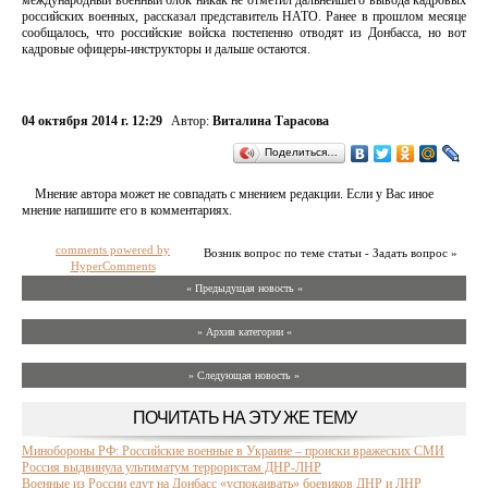
международный военный блок никак не отметил дальнейшего вывода кадровых
российских военных, рассказал представитель НАТО. Ранее в прошлом месяце
сообщалось, что российские войска постепенно отводят из Донбасса, но вот
кадровые офицеры-инструкторы и дальше остаются.
04 октября 2014 г. 12:29
Автор:
Виталина Тарасова
Поделиться…
Мнение автора может не совпадать с мнением редакции. Если у Вас иное
мнение напишите его в комментариях.
comments powered by
Возник вопрос по теме статьи - Задать вопрос »
HyperComments
« Предыдущая новость «
» Архив категории «
» Следующая новость »
ПОЧИТАТЬ НА ЭТУ ЖЕ ТЕМУ
Минобороны РФ: Российские военные в Украине – происки вражеских СМИ
Россия выдвинула ультиматум террористам ДНР-ЛНР
Военные из России едут на Донбасс «успокаивать» боевиков ДНР и ЛНР