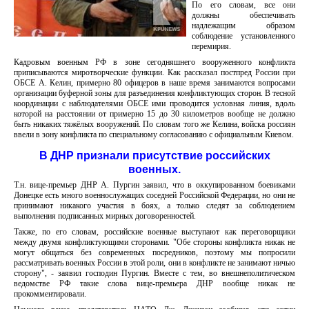
По его словам, все они
должны обеспечивать
надлежащим образом
соблюдение установленного
перемирия.
Кадровым военным РФ в зоне сегодняшнего вооруженного конфликта
приписываются миротворческие функции. Как рассказал постпред России при
ОБСЕ А. Келин, примерно 80 офицеров в наше время занимаются вопросами
организации буферной зоны для разъединения конфликтующих сторон. В тесной
координации с наблюдателями ОБСЕ ими проводится условная линия, вдоль
которой на расстоянии от примерно 15 до 30 километров вообще не должно
быть никаких тяжёлых вооружений. По словам того же Келина, войска россиян
ввели в зону конфликта по специальному согласованию с официальным Киевом.
В ДНР признали присутствие российских
военных.
Т.н. вице-премьер ДНР А. Пургин заявил, что в оккупированном боевиками
Донецке есть много военнослужащих соседней Российской Федерации, но они не
принимают никакого участия в боях, а только следят за соблюдением
выполнения подписанных мирных договоренностей.
Также, по его словам, российские военные выступают как переговорщики
между двумя конфликтующими сторонами. "Обе стороны конфликта никак не
могут общаться без современных посредников, поэтому мы попросили
рассматривать военных России в этой роли, они в конфликте не занимают ничью
сторону", - заявил господин Пургин. Вместе с тем, во внешнеполитическом
ведомстве РФ такие слова вице-премьера ДНР вообще никак не
прокомментировали.