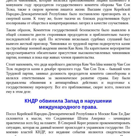
Двести чиновников, которые являлись приближенными лицами казненного в
минувшем году председателя государственного комитета обороны Чан Сон
Тхэка, также в скором времени лишатся жизни. Высшим судом Корейской
Народно-Демократической Республики было постановлено приговорить их к
смертной казни. К тому же, более тысячи их близких родственников будут
изолированы от общества в концентрационных лагерях в качестве соучастников.
Таким образом, Комитетом государственной безопасности было выявлено в
общей сложности двести сторонников председателя и приблизительно тысячу
последователей его идей. По истечении нескольких судебных слушаний был
вынесен жесткий приговор. Чиновники из трудовой партии подвергнутся казни
на стрельбище военной академии имени Кан Кона. На карательном мероприятии
предусматривается обязательное присутствие высокопоставленных чиновников
партии, военных и пока еще живых членов правительства.
Стоит напомнить, что дядя корейского диктатора Ким Чен Ына министр Чан Сон
Тхэк подвергся казни в декабре прошлого года. Чан Сон Тхэк – бывший член
Трудовой партии, занимал должность председателя комитета самообороны и
являлся ответственным за экономическое развитие страны. Ему были
предъявлены обвинения в антипартийных действиях и подготовке к
государственному перевороту. Все его приближенные, скорее всего, помогали
ему в этом деле.
КНДР обвинила Запад в нарушении
международного права.
Посол Корейской Народно-Демократической Республики в Москве Ким Ен Дже
склоняется к мысли, что Соединенные Штаты Америки – зачинщики
практически всех бед на планете. В Северной Корее решили прокомментировать
ситуацию, которая на данный момент происходит в украинском государстве. По
мнению властей КНДР, все недавние события являются свидетельством