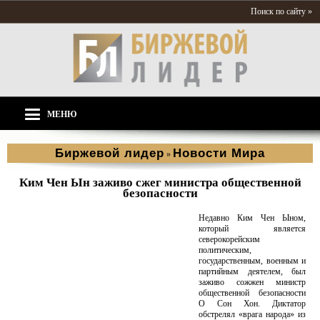
Поиск по сайту »
МЕНЮ
Биржевой лидер
Новости Мира
»
Ким Чен Ын заживо сжег министра общественной
безопасности
Недавно Ким Чен Ыном,
который является
северокорейским
политическим,
государственным, военным и
партийным деятелем, был
заживо сожжен министр
общественной безопасности
О Сон Хон. Диктатор
обстрелял «врага народа» из