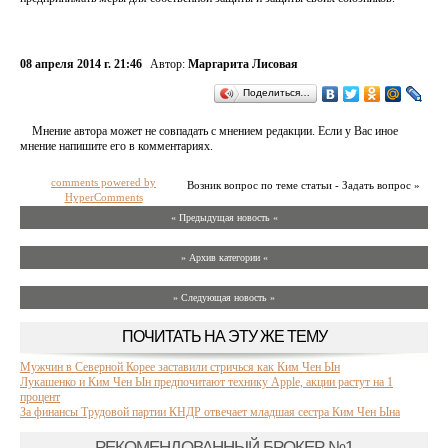
08 апреля 2014 г. 21:46
Автор:
Маргарита Лисовая
Поделиться…
Мнение автора может не совпадать с мнением редакции. Если у Вас иное
мнение напишите его в комментариях.
comments powered by
Возник вопрос по теме статьи - Задать вопрос »
HyperComments
« Предыдущая новость «
» Архив категории «
» Следующая новость »
ПОЧИТАТЬ НА ЭТУ ЖЕ ТЕМУ
Мужчин в Северной Корее заставили стричься как Ким Чен Ын
Лукашенко и Ким Чен Ын предпочитают технику Apple, акции растут на 1
процент
За финансы Трудовой партии КНДР отвечает младшая сестра Ким Чен Ына
РЕКОМЕНДОВАННЫЙ БРОКЕР №1