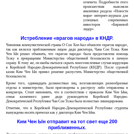
огнемета. Подробности этого
происшествия выясняли
аналитики раздела «Новости
мира» интернет-журнала для
успешных современных
инвесторов «Биржевой
лидер».
Истребление «врагов народа» в КНДР.
Чиновник коммунистической страны О Сон Хон был объявлен «врагом народа»,
так как являлся приближенным лицом дяди диктатора, Чана Сон Тхэка. Ким
Чен Ын решил объявить, что «врагом народа» была предоставлена помощь
Тхэку в превращении Министерства общественной безопасности в личную
охрану. К тому же, он якобы пытался скрыть многочисленные случаи коррупции
в Корейской Народно-Демократической Республике (КНДР). После суровой
казни Ким Чен Ын принял решение распустить Министерство общественной
безопасности.
Кроме того, одиннадцать должностных лиц, возглавляющих разнообразные
отделы в министерстве, были приговорены к расстрелу либо отправлены в
концлагерь. Стоит напомнить, что в соответствии с приказом Ким Чен Ына,
семья казненного ранее дяди руководителя Корейской Народно-
Демократической Республики Чан Сон Тхэка была полностью ликвидирована.
Отметим, что в Корейской Народно-Демократической Республике студенты
вынуждены носить прически как у диктатора Ким Чен Ына.
Ким Чен Ын отправит на тот свет еще 200
приближенных.