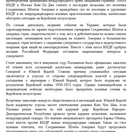
пренебрежения принципами международного права западными странами. Посол
КНДР в Москве Ким Ен Дже считает, в последние несколько лет политика
Соединенных Штатов Америки и враждебных сил по изоляции и удушению
КНДР и их непрекращающиеся военные приготовления способны значительно
обострить ситуацию на Корейском полуострове.
По словам дипломата, недавние события на Украине, которые были
спровоцированы по заранее подготовленным сценариям Соединенных Штатов и
западных стран, свидетельствуют о том, кого в действительности можно считать
настоящим зачинщиком всех неурядиц на планете. Америка и большинство
западных стран мечтают о свержении суверенного государства и недопустимого
попрания прав наций на самоопределение. Вместе с этим посол КНДР одобрил
желание Российской Федерации отстаивать национальные интересы и
суверенитет.
Стоит напомнить, что в минувшем году Пхеньяном было официально заявлено
об отмене всех соглашений касательно ненападения, ранее достигнутых
Северной и Южной Кореей. Главная причина сложившейся ситуации
заключается в угрозах со стороны северокорейских властей о разрыве
соглашения о перемирии с Южной Кореей, которое было подписано по
результатам Корейской войны 1950-1953 годов. Однако южнокорейским и
американским войскам необходимо было прекратить военные учения на
Корейском полуострове.
Встречное заявление повергло общественность в настоящий шок. Южной Кореей
были выдвинуты угрозы насчет уничтожения режима Ким Чен Ына, если
Пхеньян решит нанести по ней ядерный удар. Корейская Народно-
Демократическая Республика провела третье ядерное испытание, вызвавшее
международный скандал. По мнению американского президента Барака Обамы,
стоит ввести против КНДР новые международные санкции. Также он счел
нужным отметить, что Соединенные Штаты Америки будут продолжать
предпринимать меры для собственной защиты и защиты своих союзников.