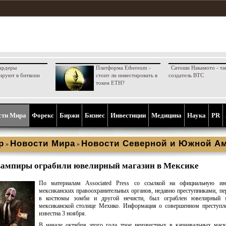
ардеры
Платформа Ethereum -
Сатоши Накамото - та
ируют в биткоин
стоит ли инвестировать в
создатель BTC
токен ETH?
сти Мира
Форекс
Биржи
Бизнес
Инвестиции
Медицина
Наука
PR
р
Новости Мира
Новости Северной и Южной А
»
»
вампиры ограбили ювелирный магазин в Мексике
По материалам Associated Press со ссылкой на официальную и
мексиканских правоохранительных органов, недавно преступниками, п
в костюмы зомби и другой нечисти, был ограблен ювелирный 
мексиканской столице Мехико. Информация о совершенном преступле
известна 3 ноября.
В начале октября этого года трое неизвестных в карнавальных мас