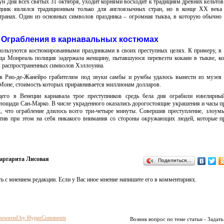
ун Дня всех святых 31 октября, уходит корнями восходит к традициям древних кельто
дник являлся традиционным только для англоязычных стран, но в конце XX века
странах. Один из основных символов праздника – огромная тыква, в которую обычно
Ограбления в карнавальных костюмах
ользуются костюмированными праздниками в своих преступных целях. К примеру, 
ода Монреаль полиция задержала женщину, пытавшуюся перевезти кокаин в тыкве, ко
х распространенных символов Хэллоуина.
в Рио-де-Жанейро грабителям под звуки самбы и румбы удалось вынести из музея
 Моне, стоимость которых приравнивается миллионам долларов.
го в Венеции карнавала трое преступников средь бела дня ограбили ювелирный
лощади Сан-Марко. В числе украденного оказались дорогостоящие украшения и часы 
л, что ограбление длилось всего три-четыре минуты. Совершив преступление, злоу
ратив при этом на себя никакого внимания со стороны окружающих людей, которые 
аргарита Лисовая
Поделиться…
ь с мнением редакции. Если у Вас иное мнение напишите его в комментариях.
powered by HyperComments
Возник вопрос по теме статьи - Задать