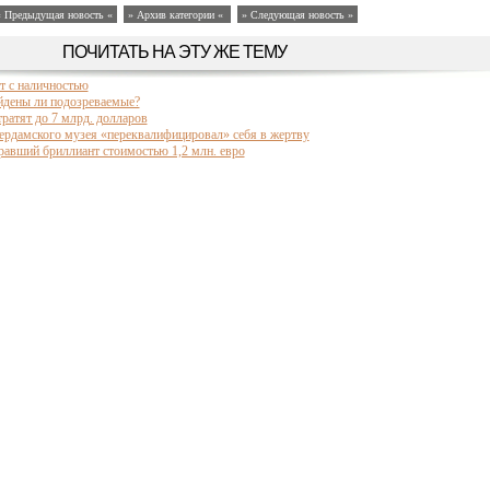
« Предыдущая новость «
» Архив категории «
» Следующая новость »
ПОЧИТАТЬ НА ЭТУ ЖЕ ТЕМУ
т с наличностью
йдены ли подозреваемые?
атят до 7 млрд. долларов
тердамского музея «переквалифицировал» себя в жертву
равший бриллиант стоимостью 1,2 млн. евро