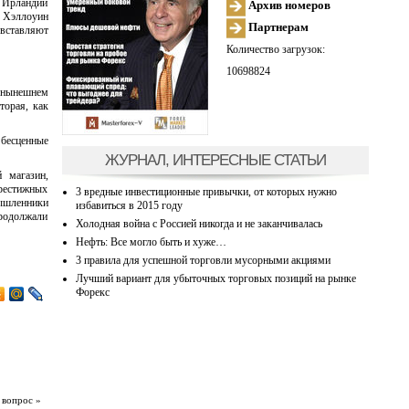
в Ирландии
Архив номеров
 Хэллоуин
Партнерам
 вставляют
Количество загрузок:
10698824
в нынешнем
торая, как
 бесценные
ЖУРНАЛ, ИНТЕРЕСНЫЕ СТАТЬИ
 магазин,
престижных
3 вредные инвестиционные привычки, от которых нужно
мышленники
избавиться в 2015 году
продолжали
Холодная война с Россией никогда и не заканчивалась
Нефть: Все могло быть и хуже…
3 правила для успешной торговли мусорными акциями
Лучший вариант для убыточных торговых позиций на рынке
Форекс
 вопрос »