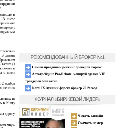
отрудники
а.
роизошло в
. В числе
вершенного
велирному
езоружным
ответствии
 В давние
РЕКОМЕНДОВАННЫЙ БРОКЕР №1
ображением
 Святых (1
Самый правдивый рейтинг брокеров форекс
включает в
лы с этими
Автотрейдинг Pro-Rebate: копируй сделки VIP
трейдеров бесплатно
1-2 ноября
ых женских
Nord FX лучший форекс брокер 2019 года
ЖУРНАЛ «БИРЖЕВОЙ ЛИДЕР»
вленных из
ть в Книгу
кал дорогу
Читать онлайн
Скачать номер
всем мире.