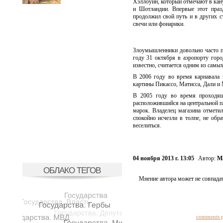
Хэллоуин, который отмечают в кан
и Шотландии. Впервые этот праз
продолжил свой путь и в других 
свечи или фонарики.
Злоумышленники довольно часто п
году 31 октября в аэропорту гор
известно, считается одним из самы
В 2006 году во время карнавала 
картины Пикассо, Матисса, Дали и
В 2005 году во время проходяще
расположившийся на центральной п
марок. Владелец магазина отмети
спокойно исчезли в толпе, не об
веселиться.
04 ноября 2013 г. 13:05
Автор:
М
ОБЛАКО ТЕГОВ
Мнение автора может не совпадат
comments 