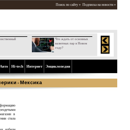
Поиск по сайту »
Подписка на новости »
инственный
Что ждать от основных
валютных пар в Новом
году?
Aвто
Hi-tech
Интернет
Энциклопедия
мерики
Мексика
»
нформацию
ереодетыми
магазин в
нии стала
ках избили