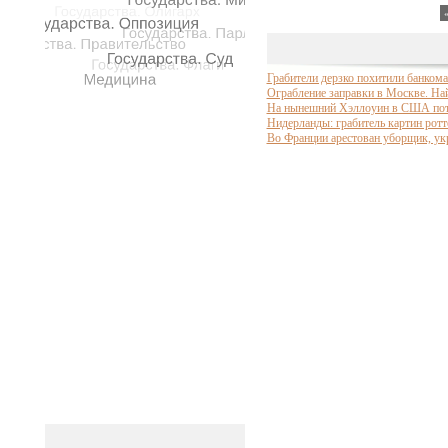
Грабители дерзко похитили банкома
Ограбление заправки в Москве. На
На нынешний Хэллоуин в США потр
Нидерланды: грабитель картин рот
Во Франции арестован уборщик, ук