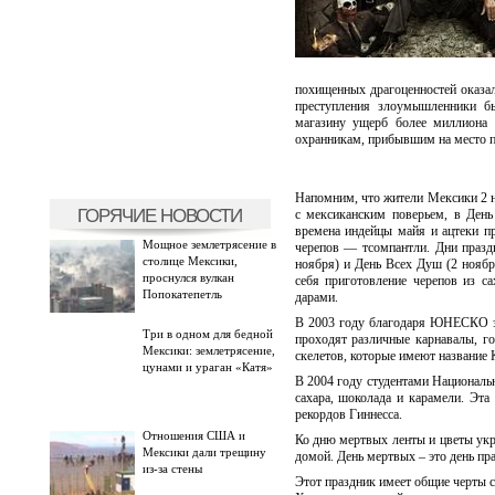
похищенных драгоценностей оказал
преступления злоумышленники бы
магазину ущерб более миллиона 
охранникам, прибывшим на место пр
Напомним, что жители Мексики 2 
ГОРЯЧИЕ НОВОСТИ
с мексиканским поверьем, в Ден
времена индейцы майя и ацтеки п
Мощное землетрясение в
черепов — тсомпантли. Дни празд
столице Мексики,
ноября) и День Всех Душ (2 ноября
проснулся вулкан
себя приготовление черепов из с
Попокатепетль
дарами.
В 2003 году благодаря ЮНЕСКО это
Три в одном для бедной
проходят различные карнавалы, г
Мексики: землетрясение,
скелетов, которые имеют название К
цунами и ураган «Катя»
В 2004 году студентами Национальн
сахара, шоколада и карамели. Эта
рекордов Гиннесса.
Отношения США и
Ко дню мертвых ленты и цветы ук
Мексики дали трещину
домой. День мертвых – это день пр
из-за стены
Этот праздник имеет общие черты с