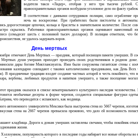
водителя такси «Лидер», отобрав у него три тысячи рублей. С
правоохранительных органов возбудили уголовное дело по факту грабеж
В соответствии с данными сотрудников полиции, само ограбление п
ночь на воскресенье. При грабителях были пистолеты и автоматы
ись дорогостоящие цепочки, кольца и браслеты в значительном количестве. После со
стро скрылись. Работники правоохранительных органов оценивают нанесенный ю
песо (семьдесят шесть с половиной тысяч долларов). В полиции отметили, что б
оисшествия, не удалось задержать воров.
День мертвых
ноября отмечают День Мертвых — праздник, который посвящен памяти умерших. В со
ь Мертвых души умерших приходят проведать своих родственников в родном доме.
риносили дары богине Миктлансиуатль. Ими были сооружены гигантские стены с из
нования календарно совпадают с такими католическими праздниками, как День Всех
). В праздничные традиции входит создание частных алтарей в честь покойного, что 
ахара, вербены, любимых продуктов и напитков умершего, а также посещение моги
т праздник оказался в списке нематериального культурного наследия человечества. 
отовятся необычные десерты в форме черепов, создаются специальные фигурки одет
атрина, что переводится с испанского, как модница.
ого автономного университета Мексики была выстроена стена из 5667 черепов, изгото
 вкусная стена на 2667 черепов превысила прежнюю, что дало ей возможность попас
рашают кладбища. Дороги к домам умерших заставлены свечами, чтобы покойник отыс
азднования жизни.
 Хэллоуином, популярность которого в последние годы набирает все новые обороты во 