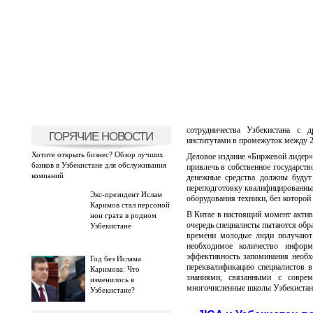
сотрудничества Узбекистана с 
ГОРЯЧИЕ НОВОСТИ
институтами в промежуток между 2
Хотите открыть бизнес? Обзор лучших
Деловое издание «Биржевой лидер»
банков в Узбекистане для обслуживания
привлечь в собственное государст
компаний
денежные средства должны будут 
переподготовку квалифицированных
Экс-президент Ислам
оборудования техники, без которой
Каримов стал персоной
В Китае в настоящий момент актив
нон грата в родном
очередь специалисты пытаются обра
Узбекистане
времени молодые люди получают 
необходимое количество информ
эффективность запоминания необх
Год без Ислама
переквалификацию специалистов в
Каримова: Что
знаниями, связанными с соврем
изменилось в
многочисленные школы Узбекистан
Узбекистане?