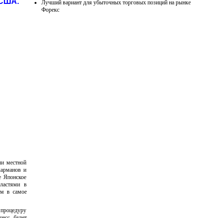
 США.
Лучший вариант для убыточных торговых позиций на рынке
Форекс
ли местной
карманов и
е Японское
властями в
ам в самое
 процедуру
цесс будет