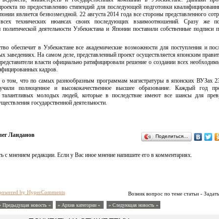
 проекта по предоставлению стипендий для последующей подготовки квалифицированн
онии является безвозмездной. 22 августа 2014 года все стороны представленного сотр
 всех технических нюансах своих последующих взаимоотношений. Сразу же по
 политической деятельности Узбекистана и Японии поставили собственные подписи п
ство обеспечит в Узбекистане все академические возможности для поступления и по
х заведениях. На самом деле, представленный проект осуществляется японским правит
представители власти официально ратифицировали решение о создании всех необходим
ифицированных кадров.
 о том, что по самых разнообразным программам магистратуры в японских ВУЗах 2
учили полноценное и высококачественное высшее образование. Каждый год про
е талантливых молодых людей, которые в последствие имеют все шансы для пре
ществления государственной деятельности.
лег Ланданов
Поделиться…
ь с мнением редакции. Если у Вас иное мнение напишите его в комментариях.
powered by HyperComments
Возник вопрос по теме статьи - Задат
« Предыдущая новость «
» Архив категории «
» Следующая новость »