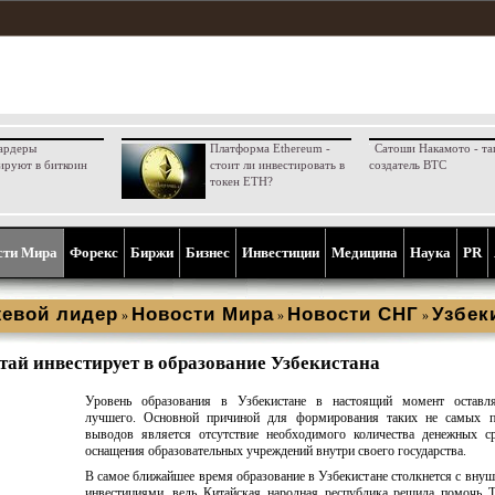
ардеры
Платформа Ethereum -
Сатоши Накамото - та
ируют в биткоин
стоит ли инвестировать в
создатель BTC
токен ETH?
сти Мира
Форекс
Биржи
Бизнес
Инвестиции
Медицина
Наука
PR
евой лидер
Новости Мира
Новости СНГ
Узбек
»
»
»
тай инвестирует в образование Узбекистана
Уровень образования в Узбекистане в настоящий момент оставля
лучшего. Основной причиной для формирования таких не самых п
выводов является отсутствие необходимого количества денежных с
оснащения образовательных учреждений внутри своего государства.
В самое ближайшее время образование в Узбекистане столкнется с вну
инвестициями, ведь Китайская народная республика решила помочь 