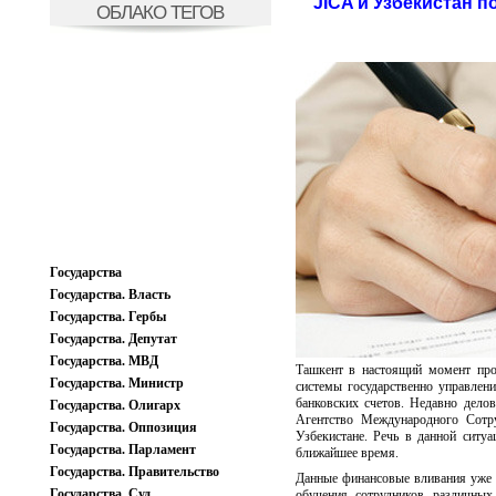
JICA и Узбекистан п
ОБЛАКО ТЕГОВ
Государства
Государства. Власть
Государства. Гербы
Государства. Депутат
Государства. МВД
Ташкент в настоящий момент прод
Государства. Министр
системы государственно управлени
банковских счетов. Недавно дело
Государства. Олигарх
Агентство Международного Сотр
Государства. Оппозиция
Узбекистане. Речь в данной ситу
Государства. Парламент
ближайшее время.
Государства. Правительство
Данные финансовые вливания уже н
Государства. Суд
обучения сотрудников различных