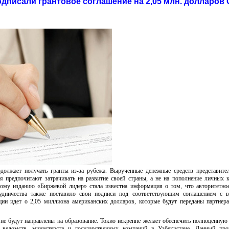
одписали грантовое соглашение на 2,05 млн. долларов
олжает получать гранты из-за рубежа. Вырученные денежные средств представите
я предпочитают затрачивать на развитие своей страны, а не на пополнение личных 
вому изданию «Биржевой лидер» стала известна информация о том, что авторитетно
удничества также поставило свои подписи под соответствующим соглашением с 
ации идет о 2,05 миллиона американских долларов, которые будут переданы партнер
е будут направлены на образование. Токио искренне желает обеспечить полноценную
 ведомств, министерств и государственных компаний в Узбекистане. Данный про