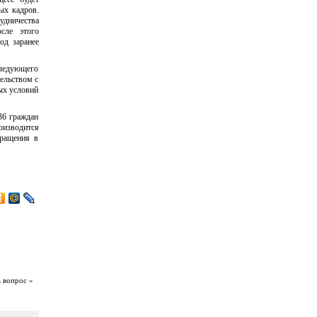
ых кадров.
удничества
сле этого
од заранее
следующего
ельством с
ых условий
36 граждан
изводится
вращения в
ь вопрос »