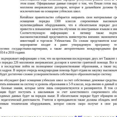
этом плане. Официальные данные говорят о том, что Пекин готов выд
миллиона американских долларов, которые в дальнейшем должны б
исключительно на оснащение узбекских школ.
Китайское правительство собирается направить свои материальные ср
оснащения порядка 1300 классов современным высококаче
мультимедийным оборудованием, что в обязательном порядке дол
привести к повышению качества обучения по иностранным языкам и ин
Соответствующую информацию в пятницу также подт
высокопоставленный представитель министерства внешних экономическ
инвестиций и торговли Узбекистана. По словам представителя влас
мероприятие входит в ранее утвержденную программу техн
другими государствами-партнерами, а также авторитетными международными фи
014 и 2016 годами.
 подчеркивает информацию о том, что на протяжении последующих двух лет Ташкент п
во порядка 226 миллионов американских долларов в качестве грантовой помощи. Все 
в последствие пойти на полноценное совершенствование образования, а также по
 кадров. В первую очередь международная помощь будет отдана на закупку высококач
 будет достаточно сложно усовершенствовать собственную образовательную систему.
но обсуждают факт оснащения узбекских школ за счет собственных денежные средства
тить внимания на систему и уровень образования в 5-9 классах, ведь именно в данный
базовые знания, которые затем лишь совершенствуются и расширяются. В том сл
ации будет поступать к школьникам за счет качественного современного обор
одимых данных будет на порядок выше. В обязательном порядке будет обращено в
 педагогической деятельности. Учителя и преподаватели также должны обладать не
енным техническим оборудованием, которое совсем скоро получат в свое рас
а.