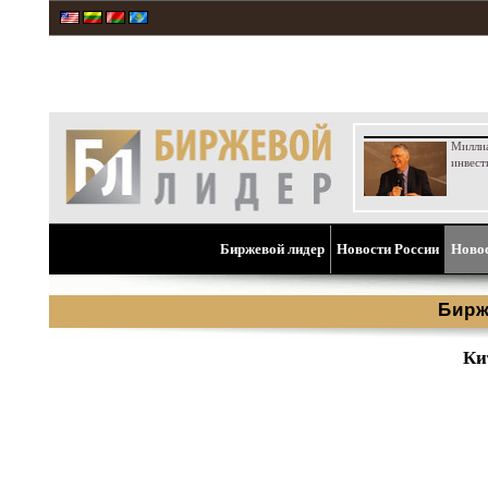
Милли
инвест
Биржевой лидер
Новости России
Ново
Бирж
Ки