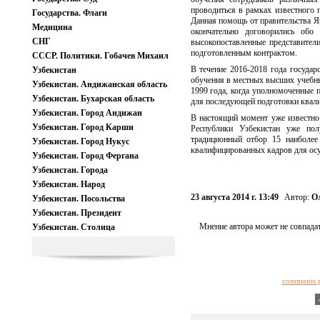
проводиться в рамках известного
Государства. Флаги
Данная помощь от правительства Яп
Медицина
окончательно договорились обо
СНГ
высокопоставленные представители
подготовленным контрактом.
СССР. Политики. Гобачев Михаил
В течение 2016-2018 года государ
Узбекистан
обучения в местных высших учебны
Узбекистан. Андижанская область
1999 года, когда уполномоченные 
Узбекистан. Бухарская область
для последующей подготовки квал
Узбекистан. Город Андижан
В настоящий момент уже известно
Узбекистан. Город Карши
Республики Узбекистан уже пол
традиционный отбор 15 наиболе
Узбекистан. Город Нукус
квалифицированных кадров для осу
Узбекистан. Город Фергана
Узбекистан. Города
Узбекистан. Народ
23 августа 2014 г. 13:49
Автор:
О
Узбекистан. Посольства
Узбекистан. Президент
Мнение автора может не совпадат
Узбекистан. Столица
comments 