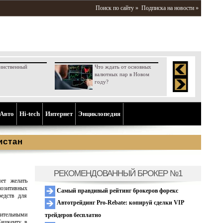
Поиск по сайту »
Подписка на новости »
инственный
Что ждать от основных
валютных пар в Новом
году?
Aвто
Hi-tech
Интернет
Энциклопедия
истан
РЕКОМЕНДОВАННЫЙ БРОКЕР №1
ет желать
озитивных
Самый правдивый рейтинг брокеров форекс
редств для
Автотрейдинг Pro-Rebate: копируй сделки VIP
шительными
трейдеров бесплатно
Ташкенту в