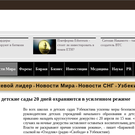
ардеры
Платформа Ethereum -
Сатоши Накамото - та
ируют в биткоин
стоит ли инвестировать в
создатель BTC
токен ETH?
сти Мира
Форекс
Биржи
Бизнес
Инвестиции
Медицина
Наука
PR
евой лидер
Новости Мира
Новости СНГ
Узбек
»
»
»
 детские сады 20 дней охраняются в усиленном режиме
Во всех школах и детских садах Узбекистана усилены меры безопасн
руководителям детских учреждений начального образования и детс
приказано наладить круглосуточное дежурство с 20 апреля по 15 мая. 
случаях на ночные дежурства заставляют оставаться воспитательниц детс
Власти не раскрывают причин усиления режима», - пишет «Биржевой
ссылкой на «Озодлик» (радио «Свобода» в Узбекистане).