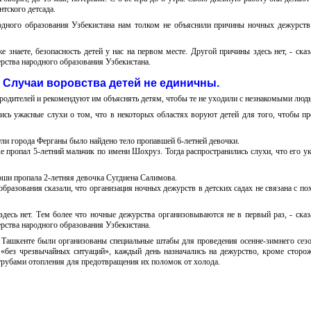
тского детсада.
одного образования Узбекистана нам толком не объяснили причины ночных дежурств
е знаете, безопасность детей у нас на первом месте. Другой причины здесь нет, - ска
рства народного образования Узбекистана.
Случаи воровства детей не единичны.
 родителей и рекомендуют им объяснять детям, чтобы те не уходили с незнакомыми люд
лись ужасные слухи о том, что в некоторых областях воруют детей для того, чтобы пр
ли города Ферганы было найдено тело пропавшей 6-летней девочки.
е пропал 5-летний мальчик по имени Шохруз. Тогда распространились слухи, что его у
рши пропала 2-летняя девочка Сугдиена Салимова.
бразования сказали, что организация ночных дежурств в детских садах не связана с п
здесь нет. Тем более что ночные дежурства организовываются не в первый раз, - сказ
рства народного образования Узбекистана.
 Ташкенте были организованы специальные штабы для проведения осенне-зимнего сезо
«без чрезвычайных ситуаций», каждый день назначались на дежурство, кроме сторож
 трубами отопления для предотвращения их поломок от холода.