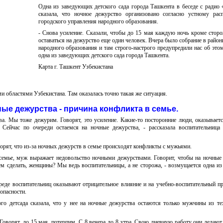
Одна из заведующих детского сада города Ташкента в беседе с радио
сказала, что ночное дежурство организовано согласно устному ра
городского управления народного образования.
- Снова усиление. Сказали, чтобы до 15 мая каждую ночь кроме стор
оставаться на дежурство еще один человек. Вчера было собрание в район
народного образования и там строго-настрого предупредили нас об этом,
одна из заведующих детского сада города Ташкента.
Карта г. Ташкент Узбекистана
и областями Узбекистана. Там оказалась точно такая же ситуация.
ые дежурства - причина конфликта в семье.
ва. Мы тоже дежурим. Говорят, это усиление. Какие-то посторонние люди, оказываетс
. Сейчас по очереди остаемся на ночные дежурства, - рассказала воспитательница
орят, что из-за ночных дежурств в семье происходят конфликты с мужьями.
 семье, муж выражает недовольство ночными дежурствами. Говорит, чтобы на ночные
 сделать, женщины? Мы ведь воспитательницы, а не сторожа, - возмущается одна из
реде воспитательниц оказывают отрицательное влияние и на учебно-воспитательный пр
опасности.
го детсада сказала, что у нее на ночные дежурства остаются только мужчины из те
 Говорят, до 15 мая, потерпим. С 8 вечера до 8 утра. Свою дневную работу они делают