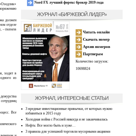
Nord FX лучший форекс брокер 2019 года
 «Озодлик»
споряжению
ЖУРНАЛ «БИРЖЕВОЙ ЛИДЕР»
ожа должен
ном отделе
 - сказала
Читать онлайн
Скачать номер
Архив номеров
Партнерам
Количество загрузок:
10698824
я, ходят в
 одного из
 дежурства
ЖУРНАЛ, ИНТЕРЕСНЫЕ СТАТЬИ
 сотрудниц
3 вредные инвестиционные привычки, от которых нужно
оцесс. Все
избавиться в 2015 году
Холодная война с Россией никогда и не заканчивалась
хнического
Нефть: Все могло быть и хуже…
3 правила для успешной торговли мусорными акциями
 вечером и