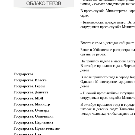
ОБЛАКО ТЕГОВ
ночью, - сказала заведующая ташкен
В пресс-службе Министерства нар
садах.
- Безопасность, прежде всего. Вы ж
сотрудников пресс-службы Министе
Вместе с этим в детсадах собирают
Ранее в Узбекистане распространи
органы за рубеж.
На прошлой неделе в массиве Кергу
В октябре прошлого года в Чирчик
детей.
Государства
В июле прошлого года в городе Ка
Государства. Власть
Однако в Министерстве народного о
Государства. Гербы
детей.
Государства. Депутат
- Никакой чрезвычайной ситуации 
сотрудников пресс-службы Министе
Государства. МВД
Государства. Министр
В октябре прошлого года в городе
школах и детских садах Ташкента 
Государства. Олигарх
четыре человека, чтобы следить за
Государства. Оппозиция
Государства. Парламент
Государства. Правительство
Государства. Суд