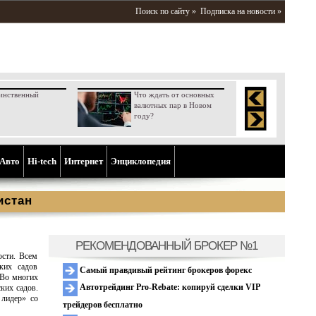
Поиск по сайту »
Подписка на новости »
инственный
Что ждать от основных
валютных пар в Новом
году?
Aвто
Hi-tech
Интернет
Энциклопедия
истан
РЕКОМЕНДОВАННЫЙ БРОКЕР №1
ости. Всем
ких садов
Самый правдивый рейтинг брокеров форекс
«Во многих
Автотрейдинг Pro-Rebate: копируй сделки VIP
ких садов.
 лидер» со
трейдеров бесплатно