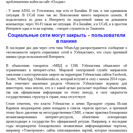
проблематично войти на сайт «Озодик».
- У меня АDSL от Узтелекома, еще есть от Билайна. И там, и там одинаковая
ситуация. В UCell тоже так же. Невозможно ничего напрямую скачать. Я
подключаюсь из дома к Интернету по выделенной линии на домашнем
компьютере, через Wi-Fi такая же ситуация. И в Билайне, и в UCell, и в простом
Интернете одна и та же картина, - говорит слушатель из Ташкента.
Социальные сети могут закрыть – пользователи
в панике
В последние два дня через сети типа WhatsApp распространяется сообщение о
«возможности запрета социальных сетей в Узбекистане», что стало причиной
паники среди пользователей Интернета.
В объявлении говорится: «МВД и СНБ Узбекистана объявляют об
ограничениях в интернет-сетях. Мировой электронной службе направлено
заявление о категорическом запрете на территории Узбекистана сайтов Facebook,
Twitter, WhatsApp, Odnoklassniki.ru, который вступит в силу с начала 2014 года».
Как отмечают аналитики раздела «Новости Узбекистана» журнала для
инвесторов, пока неясно, кто и с какой целью рассылает подобные объявления,
так как официальная информация по этому поводу, в силу закрытости
государственных структур в стране, пока отсутствует.
Стоит отметить, что власти Узбекистан и лично Президент страны Ислам
Каримов неоднократно ранее попадали в список «врагов прессы», и причиной
этому было давление на негосударственные СМИ, а также практика блокировки
незаангажированных интернет-ресурсов, объективно освещающих
происходящее в государстве без официальной ретуши. Например, в последние
годы неоднократно блокировались независимые информационные порталы,
например «Узметроном», сайты оппозиционных партий, которые оказывались