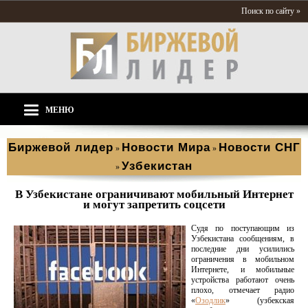
Поиск по сайту »
МЕНЮ
Биржевой лидер
Новости Мира
Новости СНГ
»
»
Узбекистан
»
В Узбекистане ограничивают мобильный Интернет
и могут запретить соцсети
Судя по поступающим из
Узбекистана сообщениям, в
последние дни усилились
ограничения в мобильном
Интернете, и мобильные
устройства работают очень
плохо, отмечает радио
«
Озодлик
» (узбекская