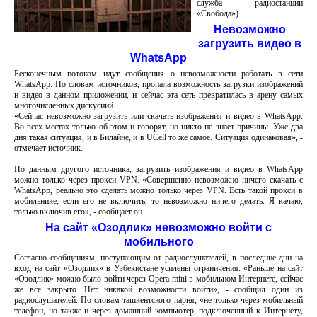
служба радиостанции
«Свобода»).
Невозможно
загрузить видео в
WhatsApp
Бесконечным потоком идут сообщения о невозможности работать в сети
WhatsApp. По словам источников, пропала возможность загрузки изображений
и видео в данном приложении, и сейчас эта сеть превратилась в арену самых
многочисленных дискусиий.
«Сейчас невозможно загрузить или скачать изображения и видео в WhatsApp.
Во всех местах только об этом и говорят, но никто не знает причины. Уже два
дня такая ситуация, и в Билайне, и в UCell то же самое. Ситуация одинаковая», -
отмечает источник.
По данным другого источника, загрузить изображения и видео в WhatsApp
можно только через прокси VPN. «Совершенно невозможно ничего скачать с
WhatsApp, реально это сделать можно только через VPN. Есть такой прокси в
мобильнике, если его не включить, то невозможно ничего делать. Я качаю,
только включив его», - сообщает он.
На сайт «Озодлик» невозможно войти с
мобильного
Согласно сообщениям, поступающим от радиослушателей, в последние дни на
вход на сайт «Озодлик» в Узбекистане усилены ограничения. «Раньше на сайт
«Озодлик» можно было войти через Opera mini в мобильном Интернете, сейчас
же все закрыто. Нет никакой возможности войти», - сообщил один из
радиослушателей. По словам ташкентского парня, «не только через мобильный
телефон, но также и через домашний компьютер, подключенный к Интернету,