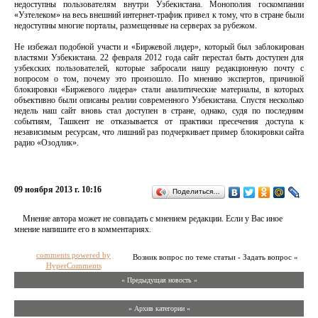
недоступны пользователям внутри Узбекистана. Монополия госкомпании
«Узтелеком» на весь внешний интернет-трафик привел к тому, что в стране были
недоступны многие порталы, размещенные на серверах за рубежом.
Не избежал подобной участи и «Биржевой лидер», который был заблокирован
властями Узбекистана. 22 февраля 2012 года сайт перестал быть доступен для
узбекских пользователей, которые забросали нашу редакционную почту с
вопросом о том, почему это произошло. По мнению экспертов, причиной
блокировки «Биржевого лидера» стали аналитические материалы, в которых
объективно были описаны реалии современного Узбекистана. Спустя несколько
недель наш сайт вновь стал доступен в стране, однако, судя по последним
событиям, Ташкент не отказывается от практики пресечения доступа к
независимым ресурсам, что лишний раз подчеркивает пример блокировки сайта
радио «Озодлик».
09 ноября 2013 г. 10:16
Поделиться…
Мнение автора может не совпадать с мнением редакции. Если у Вас иное
мнение напишите его в комментариях.
comments powered by
Возник вопрос по теме статьи - Задать вопрос »
HyperComments
« Предыдущая новость «
» Архив категории «