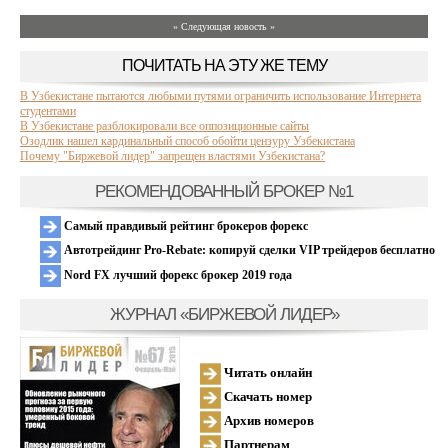
» Следующая новость »
ПОЧИТАТЬ НА ЭТУ ЖЕ ТЕМУ
В Узбекистане пытаются любыми путями ограничить использование Интернета
студентами
В Узбекистане разблокировали все оппозиционные сайты
Озодлик нашел кардинальный способ обойти цензуру Узбекистана
Почему "Биржевой лидер" запрещен властями Узбекистана?
РЕКОМЕНДОВАННЫЙ БРОКЕР №1
Самый правдивый рейтинг брокеров форекс
Автотрейдинг Pro-Rebate: копируй сделки VIP трейдеров бесплатно
Nord FX лучший форекс брокер 2019 года
ЖУРНАЛ «БИРЖЕВОЙ ЛИДЕР»
Читать онлайн
Скачать номер
Архив номеров
Партнерам