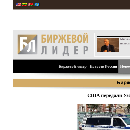
Милли
инвест
Биржевой лидер
Новости России
Ново
Бирж
США передали Узб