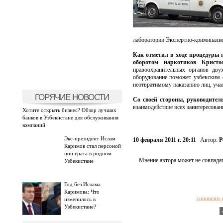
лаборатории Экспертно-криминали
Как отметил в ходе процедуры 
оборотом наркотиков Крист
правоохранительных органов дву
оборудование поможет узбекским 
неотвратимому наказанию лиц, уча
ГОРЯЧИЕ НОВОСТИ
Со своей стороны, руководите
взаимодействие всех заинтересован
Хотите открыть бизнес? Обзор лучших
банков в Узбекистане для обслуживания
компаний
Экс-президент Ислам
10 февраля 2011 г. 20:11
Автор:
Р
Каримов стал персоной
нон грата в родном
Мнение автора может не совпадат
Узбекистане
Год без Ислама
Каримова: Что
comments 
изменилось в
Узбекистане?