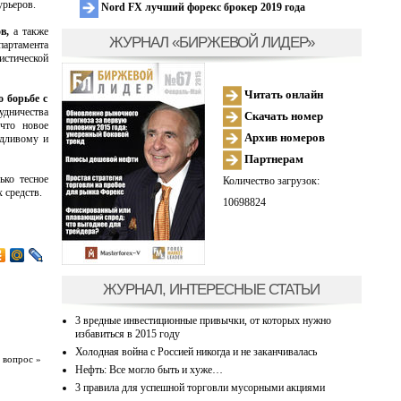
урьеров.
Nord FX лучший форекс брокер 2019 года
в,
а также
ЖУРНАЛ «БИРЖЕВОЙ ЛИДЕР»
артамента
истической
Читать онлайн
 борьбе с
дничества
Скачать номер
 что новое
Архив номеров
едливому и
Партнерам
ько тесное
Количество загрузок:
 средств.
10698824
ЖУРНАЛ, ИНТЕРЕСНЫЕ СТАТЬИ
3 вредные инвестиционные привычки, от которых нужно
избавиться в 2015 году
Холодная война с Россией никогда и не заканчивалась
 вопрос »
Нефть: Все могло быть и хуже…
3 правила для успешной торговли мусорными акциями