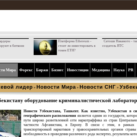
ардеры
Платформа Ethereum -
Сатоши Накамото - та
ируют в биткоин
стоит ли инвестировать в
создатель BTC
токен ETH?
сти Мира
Форекс
Биржи
Бизнес
Инвестиции
Медицина
Наука
PR
евой лидер
Новости Мира
Новости СНГ
Узбек
»
»
»
екистану оборудование криминалистической лаборато
Новости Узбекистана, Ташкент.
Как известно, Узбекистан в си
географического расположения
является одним из государств, которо
пути широко разветвленной сети наркотраффика из стран Центральн
частности Афганистана, в Европу. В связи с этим, в рамках
транспортировкой наркотиков у правоохранительных органов страны
необходимость в проведении различного рода экспертиз, результаты кот