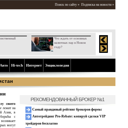
Поиск по сайту »
Подписка на новости »
инственный
Что ждать от основных
валютных пар в Новом
году?
Aвто
Hi-tech
Интернет
Энциклопедия
истан
рии
РЕКОМЕНДОВАННЫЙ БРОКЕР №1
лу своего
е лежит на
Самый правдивый рейтинг брокеров форекс
ой Азии, в
Автотрейдинг Pro-Rebate: копируй сделки VIP
 борьбы с
 возникает
трейдеров бесплатно
орых могут