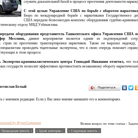
служить доказательной базой в процессе пресечения деятельности наркок
С этой целью Управление США по борьбе с оборотом наркотико
Бюро по международной борьбе с наркотиками Государственого деп
США передали безвозмездно комплекс оборудования судебно-криминал
стическому отделу МВД Узбекистана.
передачи оборудования представитель Ташкентского офиса Управления США по
офер Меллинк,
данное мероприятие является одним из подтверждений сотру
х стран по пресечению транспортировки наркотиков. Также он выразил надежду,
специалистам проводить тщательные экспертизы, что в свою очередь поможет справ
ствующих в этом процессе.
ль Экспертно-криминалистического центра Геннадий Никишин отметил,
что тол
ных государств позволит эффективно противостоять незаконному обороту наркотических
остислав Белый
Поделиться…
ь с мнением редакции. Если у Вас иное мнение напишите его в комментариях.
powered by HyperComments
Возник вопрос по теме статьи - Задать
« Предыдущая новость «
» Архив категории «
» Следующая новость »