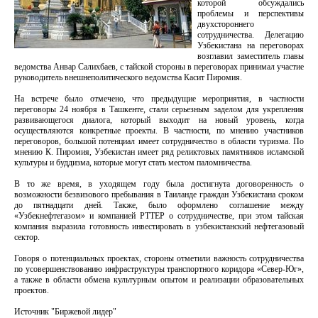
которой обсуждались
проблемы и перспективы
двухстороннего
сотрудничества. Делегацию
Узбекистана на переговорах
возглавил заместитель главы
ведомства Анвар Салихбаев, с тайской стороны в переговорах принимал участие
руководитель внешнеполитического ведомства Касит Пиромия.
На встрече было отмечено, что предыдущие мероприятия, в частности
переговоры 24 ноября в Ташкенте, стали серьезным заделом для укрепления
развивающегося диалога, который выходит на новый уровень, когда
осуществляются конкретные проекты. В частности, по мнению участников
переговоров, большой потенциал имеет сотрудничество в области туризма. По
мнению К. Пиромия, Узбекистан имеет ряд реликтовых памятников исламской
культуры и буддизма, которые могут стать местом паломничества.
В то же время, в уходящем году была достигнута договоренность о
возможности безвизового пребывания в Таиланде граждан Узбекистана сроком
до пятнадцати дней. Также, было оформлено соглашение между
«Узбекнефтегазом» и компанией РТТЕР о сотрудничестве, при этом тайская
компания выразила готовность инвестировать в узбекистанский нефтегазовый
сектор.
Говоря о потенциальных проектах, стороны отметили важность сотрудничества
по усовершенствованию инфраструктуры транспортного коридора «Север-Юг»,
а также в области обмена культурным опытом и реализации образовательных
проектов.
Источник "Биржевой лидер"