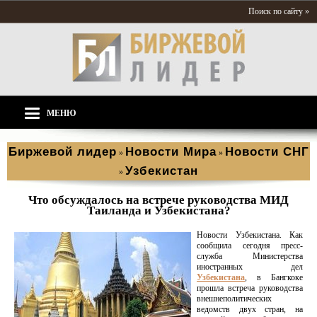
Поиск по сайту »
МЕНЮ
Биржевой лидер
Новости Мира
Новости СНГ
»
»
Узбекистан
»
Что обсуждалось на встрече руководства МИД
Таиланда и Узбекистана?
Новости Узбекистана. Как
сообщила сегодня пресс-
служба Министерства
иностранных дел
Узбекистана
, в Бангкоке
прошла встреча руководства
внешнеполитических
ведомств двух стран, на