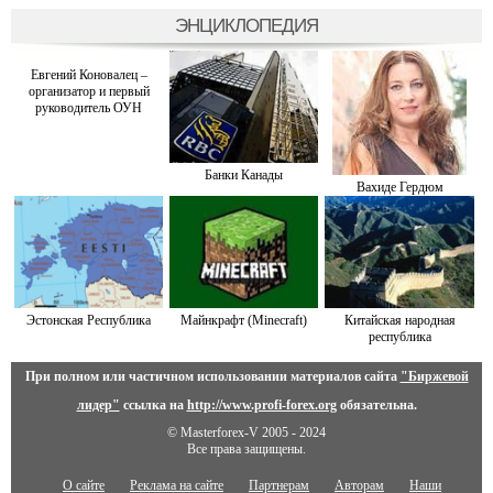
ЭНЦИКЛОПЕДИЯ
Евгений Коновалец –
организатор и первый
руководитель ОУН
Банки Канады
Вахиде Гердюм
Эстонская Республика
Майнкрафт (Minecraft)
Китайская народная
республика
При полном или частичном использовании материалов сайта
"Биржевой
лидер"
ссылка на
http://www.profi-forex.org
обязательна.
© Masterforex-V 2005 - 2024
Все права защищены.
О сайте
Реклама на сайте
Партнерам
Авторам
Наши