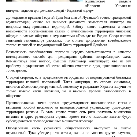
журналистам раздела
«Новости Украины»
интернет-издания для деловых людей «Биржевой лидер».
До недавнего времени Георгий Тука был главой Луганской военно-гражданской
администрации, сейчас он занимает должность заместителя министра по
вопросам оккупированных территорий. Работу нового ведомства, а также
возможности восстановления связей с купированной территорией чиновник
обсудил в рамках общения с журналистами «Громадське Радіо». Среди прочих
заявлений замминистра рассказал, что считает допустимым возобновление
торговых связей не подконтрольной Киеву территорией Донбасса.
Возможность возобновления торговли нередко рассматривается в качестве
потенциального способа для прекращения действия контрабандных схем.
Комментируя этот вопрос, бывший губернатор констатирует, что на эту
проблему в украинском обществе обычно смотрят с двух, противоположных
точек зрения.
С одной стороны, есть предложение отгородиться от подконтрольной боевикам
территории колючей проволокой. Такая концепция, по словам чиновника,
является абсолютно деструктивной, поскольку в результате Украина получит не
только потерю части населения, но и высокий уровень озлобленности в
обществе.
Противоположная точка зрения предусматривает восстановление связи с
выплатой пособий населению на неподконтрольной украинскому руководству
территории региона. В этом случае также есть риск получить множество
негатива в адрес руководства страны, кроме того с помощью выплат будут
субсидироваться производственные мощности агрессора.
Определенная часть украинской общественности выступает за снятие
ограничений. Тука убежден, что истина, как и во многих других случаях,