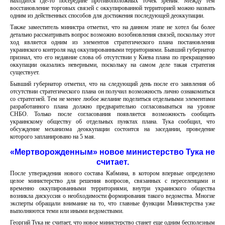
находится где-то посередине противоположных точек зрения. Между тем
восстановление торговых связей с оккупированной территорией можно назвать
одним из действенных способов для достижения последующей деоккупации.
Также заместитель министра отметил, что на данном этапе не хотел бы более
детально рассматривать вопрос возможно возобновления связей, поскольку этот
ход является одним из элементов стратегического плана постановления
украинского контроля над оккупированными территориями. Бывший губернатор
признал, что его недавние слова об отсутствии у Киева плана по прекращению
оккупации оказались неверными, поскольку на самом деле такая стратегия
существует.
Бывший губернатор отметил, что на следующий день после его заявления об
отсутствии стратегического плана он получил возможность лично ознакомиться
со стратегией. Тем не менее любое желание поделиться отдельными элементами
разработанного плана должно предварительно согласовываться на уровне
СНБО. Только после согласования появляется возможность сообщать
украинскому обществу об отдельных пунктах плана. Тука сообщил, что
обсуждение механизма деоккупации состоится на заседании, проведение
которого запланировано на 5 мая.
«Мертворожденным» новое министерство Тука не
считает.
После утверждения нового состава Кабмина, в котором впервые определено
целое министерство для решения вопросов, связанных с переселенцами и
временно оккупированными территориями, внутри украинского общества
возникла дискуссия о необходимости формирования такого ведомства. Многие
эксперты обращали внимание на то, что главные функции Министерства уже
выполняются теми или иными ведомствами.
Георгий Тука не считает, что новое министерство станет еще одним бесполезным