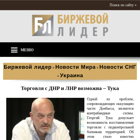
Поиск по сайту »
МЕНЮ
Биржевой лидер
Новости Мира
Новости СНГ
»
»
Украина
»
Торговля с ДНР и ЛНР возможна – Тука
Одной из проблем,
сопровождающих оккупацию
части Донбасса, являются
контрабандные схемы.
Георгий Тука допускает
возможность восстановления
торговли с подконтрольной
боевикам территорией. Об
этом стало известно