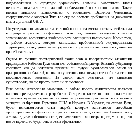
подразделением в структуре украинского Кабмина. Заместитель главы
ведомства отмечает, что с данной проблематикой он хорошо знаком. Также
раньше пришлось познакомиться с министром, Вадимом Чернышем,
сотрудничество с которым Тука вел еще во времена пребывания на должности
главы Луганской ОВГА.
По утверждению замминистра, с главой нового ведомства он взаимодействовал
в процессе работы профильного агентства, каждое заседание которого
заканчивалась осознанием необходимости расширения полномочий. Кроме того,
к работе агентства, которое занималась проблематикой оккупированных
территорий, предыдущий состав украинского правительства относился довольно
пренебрежительно.
Одним из лучших подтверждений своих слов о поверхностном отношении
предыдущего Кабмина Тука называют собственный пример. Бывший губернатор
сообщает, что до недавнего времени он, будучи руководителем одной из
прифронтовых областей, не знал о существовании государственной стратегии по
восстановлению контроля. На самом деле оказалось, что стратегия
существовала, но ею просто никто не пользовался.
Еще одним интересным моментом в работе нового министерства является
наличие предварительных разработок. Интересно также то, что к подготовке
отдельных пунктов стратегии и специализированной программы привлекались
эксперты из Франции, Германии, США и Израиля. В Украине, по словам Туки,
будет использоваться опыт людей, которые занимаются способами
урегулирования конфликтов на протяжении многих десятилетий. Наличие этих,
а также других обстоятельств дает заместителю министра надежду на то, что
новое ведомство будет действовать эффективно.