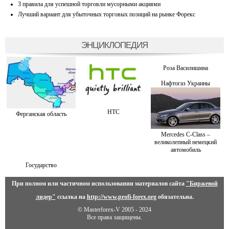
3 правила для успешной торговли мусорными акциями
Лучший вариант для убыточных торговых позиций на рынке Форекс
ЭНЦИКЛОПЕДИЯ
Роза Василишина
Нафтогаз Украины
HTC
Ферганская область
Mercedes C-Class –
великолепный немецкий
автомобиль
Государство
При полном или частичном использовании материалов сайта
"Биржевой
лидер"
ссылка на
http://www.profi-forex.org
обязательна.
© Masterforex-V 2005 - 2024
Все права защищены.