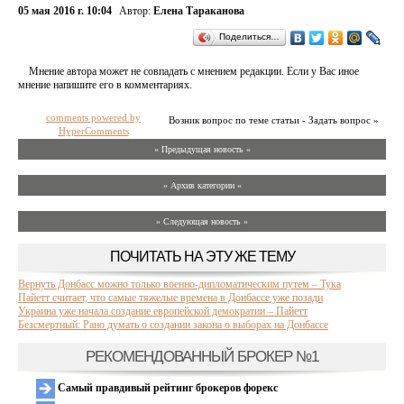
05 мая 2016 г. 10:04
Автор:
Елена Тараканова
Поделиться…
Мнение автора может не совпадать с мнением редакции. Если у Вас иное
мнение напишите его в комментариях.
comments powered by
Возник вопрос по теме статьи - Задать вопрос »
HyperComments
« Предыдущая новость «
» Архив категории «
» Следующая новость »
ПОЧИТАТЬ НА ЭТУ ЖЕ ТЕМУ
Вернуть Донбасс можно только военно-дипломатическим путем – Тука
Пайетт считает, что самые тяжелые времена в Донбассе уже позади
Украина уже начала создание европейской демократии – Пайетт
Безсмертный: Рано думать о создании закона о выборах на Донбассе
РЕКОМЕНДОВАННЫЙ БРОКЕР №1
Самый правдивый рейтинг брокеров форекс