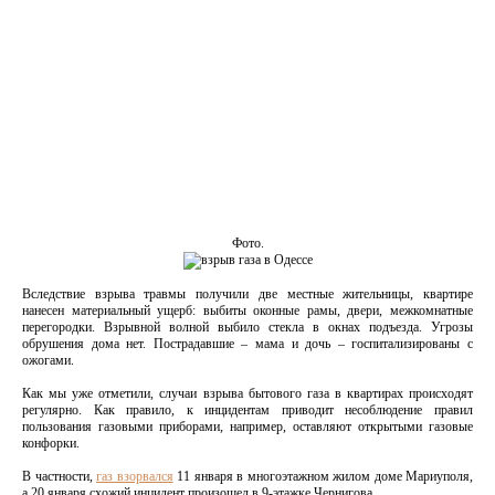
Фото.
Вследствие взрыва травмы получили две местные жительницы, квартире
нанесен материальный ущерб: выбиты оконные рамы, двери, межкомнатные
перегородки. Взрывной волной выбило стекла в окнах подъезда. Угрозы
обрушения дома нет. Пострадавшие – мама и дочь – госпитализированы с
ожогами.
Как мы уже отметили, случаи взрыва бытового газа в квартирах происходят
регулярно. Как правило, к инцидентам приводит несоблюдение правил
пользования газовыми приборами, например, оставляют открытыми газовые
конфорки.
В частности,
газ взорвался
11 января в многоэтажном жилом доме Мариуполя,
а 20 января схожий инцидент произошел в 9-этажке Чернигова.