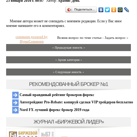
25 января 2016 г. 00:07
Автор:
Арамис День
Поделиться…
Мнение автора может не совпадать с мнением редакции. Если у Вас иное
мнение напишите его в комментариях.
comments powered by
Возник вопрос по теме статьи - Задать вопрос »
HyperComments
« Предыдущая новость «
» Архив категории «
» Следующая новость »
РЕКОМЕНДОВАННЫЙ БРОКЕР №1
Самый правдивый рейтинг брокеров форекс
Автотрейдинг Pro-Rebate: копируй сделки VIP трейдеров бесплатно
Nord FX лучший форекс брокер 2019 года
ЖУРНАЛ «БИРЖЕВОЙ ЛИДЕР»