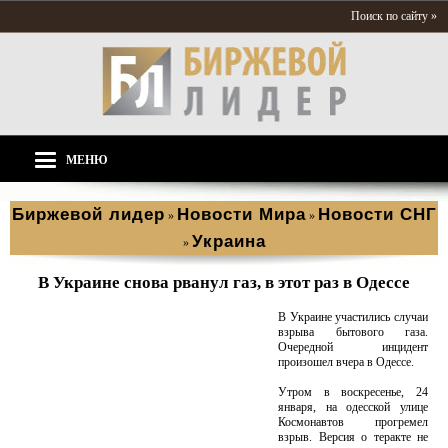
Поиск по сайту »
МЕНЮ
Биржевой лидер
Новости Мира
Новости СНГ
»
»
Украина
»
В Украине снова рванул газ, в этот раз в Одессе
В Украине участились случаи
взрыва бытового газа.
Очередной инцидент
произошел вчера в Одессе.
Утром в воскресенье, 24
января, на одесской улице
Космонавтов прогремел
взрыв. Версия о теракте не