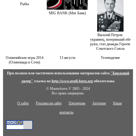
Рыбы
MIG BANK (Миг Банк)
Василий Петров:
украинец, потерявший обе
руки, стал дважды Героем
Советского Союза
Олимпийские игры 2014
13 августа
Телевидение
(Олимпиада в Сочи)
При полном или частичном использовании материалов сайта
"Биржевой
лидер"
ссылка на
http://www.profi-forex.org
обязательна.
© Masterforex-V 2005 - 2024
Все права защищены.
О сайте
Реклама на сайте
Партнерам
Авторам
Наши
контакты