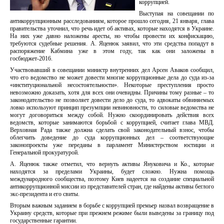
коррупцией.
Выступая на совещании по
антикоррупционным расследованиям, которое прошло сегодня, 21 января, глава
правительства уточнил, что речь идет об активах, которые находятся в Украине.
На них уже давно наложены аресты, но чтобы провести их конфискацию,
требуются судебные решения. А. Яценюк заявил, что эти средства попадут в
распоряжение Кабмина уже в этом году, так как они заложены в
госбюджет-2016.
Участвовавший в совещании министр внутренних дел Арсен Аваков сообщил,
что его ведомство не может довести многие коррупционные дела до суда из-за
«институциональной несостоятельности». Некоторые преступления просто
невозможно доказать, хотя для всех они очевидны. Причины тому разные – то
законодательство не позволяет довести дело до суда, то адвокаты обвиняемых
ловко используют принцип презумпции невиновности, то силовые ведомства не
могут договориться между собой. Нужно скоординировать действия всех
ведомств, которые занимаются борьбой с коррупцией, считает глава МВД.
Верховная Рада также должна сделать свой законодательный взнос, чтобы
облегчить доведение до суда коррупционных дел – соответствующие
законопроекты уже переданы в парламент Министерством юстиции и
Генеральной прокуратурой.
А. Яценюк также отметил, что вернуть активы Януковича и Ко., которые
находятся за пределами Украины, будет сложно. Нужна помощь
международного сообщества, поэтому Киев надеется на создание специальной
антикоррупционной миссии из представителей стран, где найдены активы беглого
экс-президента и его свиты.
Вторым важным заданием в борьбе с коррупцией премьер назвал возвращение в
Украину средств, которые при прежнем режиме были выведены за границу под
государственные гарантии.