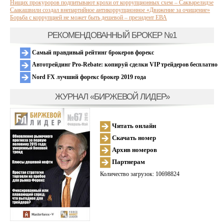
Нищих прокуроров подпитывают крохи от коррупционных схем – Сакварелидзе
Саакашвили создал внепартийное антикоррупционное «Движение за очищение»
Борьба с коррупцией не может быть дешевой – президент ЕВА
РЕКОМЕНДОВАННЫЙ БРОКЕР №1
Самый правдивый рейтинг брокеров форекс
Автотрейдинг Pro-Rebate: копируй сделки VIP трейдеров бесплатно
Nord FX лучший форекс брокер 2019 года
ЖУРНАЛ «БИРЖЕВОЙ ЛИДЕР»
Читать онлайн
Скачать номер
Архив номеров
Партнерам
Количество загрузок: 10698824