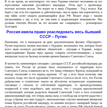
В то же время, он констатирует, что пока Украина отвечает молчанием на все
агрессивные заявления российского нацлидера. «Речь идет о пропаганде,
поэтому молчать нельзя. Это играет не в нашу (Украины – Ред.) пользу. Как
будто у нас есть что скрывать и, действительно, чьи-то права там ущемляются, и
они тайно хотят увидеть развевающийся флаг РФ. Может люди с такими
настроениями у нас и есть, но они явно в подавляющем меньшинстве. Мы
должны ответить Москве на это желание нас «защищать»», - резюмировал
Золотарев.
Россия имела право унаследовать весь бывший
СССР – Путин.
Напомним, что в вышедшем на днях документальном фильме «Президент»,
Путин поделился своими мыслями о будущем, коснувшись тем, которые более
всего ныне волнуют российских обывателей – ситуация в Украине, вопрос
«присоединения» Крыма через призму «защиты соотечественников», а также
имперская тоска по былому величию времен бывшего Советского Союза.
В частности, комментируя ситуацию с распадом СССР, российский нацлидер дал
понять, что Россия не должна была отказываться от территории всего
Советского Союза, и намекнул на то, что Запад «обманул» Кремль, пошедший на
поводу «иллюзий» в тот период времени. «У нас у всех были иллюзии: нам
казалось тогда, что после крушения Советского Союза и после того, что Россия
добровольно и сознательно пошла на абсолютно исторические ограничения,
связанные с отказом от собственной территории, от производственных
мощностей и тому подобного, нам казалось, что с уходом идеологической
составляющей, которая разделяла бывший Советский Союз и весь остальной
цивилизованный мир, что теперь оковы пали, и «свобода нас встретит радостно у
входа, и братья меч нам отдадут», иносказательно озвучил нынешние имперские
планы Кремля российский нацлидер, по мнению которого «коварный Запад» не
только не отдал России никакого «меча», но еще и лишил РФ «былой боевой