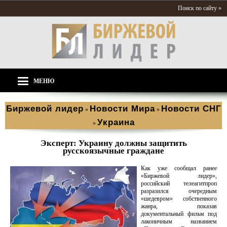
Поиск по сайту »
МЕНЮ
Биржевой лидер
Новости Мира
Новости СНГ
»
»
Украина
»
Эксперт: Украину должны защитить
русскоязычные граждане
Как уже сообщал ранее
«Биржевой лидер»,
российский телеагитпроп
разразился очередным
«шедевром» собственного
жанра, показав
документальный фильм под
лаконичным названием