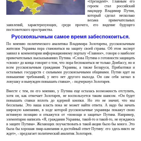
«Президент». Главным его
героем стал российский
нацлидер Владимир Путин,
который сделал несколько
весьма примечательных
заявлений, характеризующих, среди прочего, его видение будущего
постсоветского пространства.
Русскоязычным самое время забеспокоиться.
По мнению политического аналитика Владимира Золотарева, русскоязычным
жителям Украины пора становиться на защиту своей страны. Об этом эксперт
заявил в комментарии информационному порталу «Главное», говоря о наиболее
примечательных высказываниях Путина. «Слова Путина о готовности защищать
«своих» до конца говорят о том, что пора беспокоиться не только Донбассу, но и
всем русскоязычным гражданам Украины, а также Беларуси, Прибалтики и
остальных государств с сильными русскоязычными общинами. Путин идет на
повышение требований, у него нет другого выхода. Он сам себя загнал в
ловушку и вынужден повышать ставки», - подчеркнул Золотарев.
Вместе с тем, по его мнению, у Путина еще осталась возможность отступить,
хотя он, как отмечает Золотарев, не воспользуется таким шансом. «Он будет
повышать ставки вплоть до ядерной кнопки. Но это не значит, что мы
бессильны. Это наша власть пока не может найти ответа. А надо бы начать
широкую кампанию, в ходе которой русскоязычные украинцы покажут свою
истинную позицию и откажутся от «помощи и защиты» Путина. Например,
элементарно написать «Я, гражданин Украины, такой-то и такой-то, не нуждаюсь
в защите Путина». Желающих поучаствовать в такой акции было бы много. Это
была бы хорошая пиар-кампания и достойный ответ Путину: его здесь никто не
ждет», - предлагает политический аналитик Золотарев.