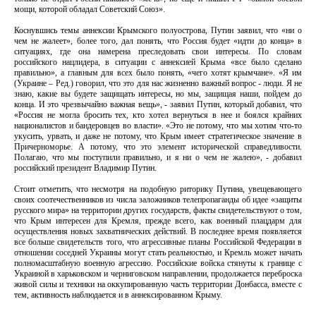
мощи, которой обладал Советский Союз».
Коснувшись темы аннексии Крымского полуострова, Путин заявил, что «ни о
чем не жалеет», более того, дал понять, что Россия будет «идти до конца» в
ситуациях, где она намерена преследовать свои интересы. По словам
российского нацлидера, в ситуации с аннексией Крыма «все было сделано
правильно», а главным для всех было понять, «чего хотят крымчане». «Я им
(Украине – Ред.) говорил, что это для нас жизненно важный вопрос - люди. Я не
знаю, какие вы будете защищать интересы, но мы, защищая наши, пойдем до
конца. И это чрезвычайно важная вещь», - заявил Путин, который добавил, что
«Россия не могла бросить тех, кто хотел вернуться в нее и боялся крайних
националистов и бандеровцев во власти». «Это не потому, что мы хотим что-то
укусить, урвать, и даже не потому, что Крым имеет стратегическое значение в
Причерноморье. А потому, что это элемент исторической справедливости.
Полагаю, что мы поступили правильно, и я ни о чем не жалею», - добавил
российский президент Владимир Путин.
Стоит отметить, что несмотря на подобную риторику Путина, увещевающего
своих соотечественников из числа заложников телепропаганды об идее «защиты
русского мира» на территории других государств, факты свидетельствуют о том,
что Крым интересен для Кремля, прежде всего, как военный плацдарм для
осуществления новых захватнических действий. В последнее время появляется
все больше свидетельств того, что агрессивные планы Российской Федерации в
отношении соседней Украины могут стать реальностью, и Кремль может начать
полномасштабную военную агрессию. Российские войска стянуты к границе с
Украиной в харьковском и черниговском направлении, продолжается переброска
живой силы и техники на оккупированную часть территории Донбасса, вместе с
тем, активность наблюдается и в аннексированном Крыму.