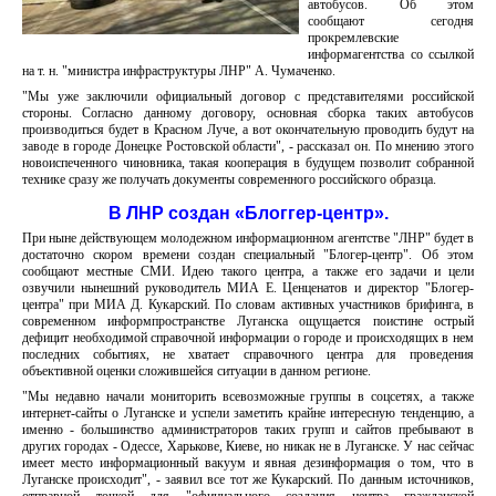
автобусов. Об этом
сообщают сегодня
прокремлевские
информагентства со ссылкой
на т. н. "министра инфраструктуры ЛНР" А. Чумаченко.
"Мы уже заключили официальный договор с представителями российской
стороны. Согласно данному договору, основная сборка таких автобусов
производиться будет в Красном Луче, а вот окончательную проводить будут на
заводе в городе Донецке Ростовской области", - рассказал он. По мнению этого
новоиспеченного чиновника, такая кооперация в будущем позволит собранной
технике сразу же получать документы современного российского образца.
В ЛНР создан «Блоггер-центр».
При ныне действующем молодежном информационном агентстве "ЛНР" будет в
достаточно скором времени создан специальный "Блогер-центр". Об этом
сообщают местные СМИ. Идею такого центра, а также его задачи и цели
озвучили нынешний руководитель МИА Е. Ценценатов и директор "Блогер-
центра" при МИА Д. Кукарский. По словам активных участников брифинга, в
современном информпространстве Луганска ощущается поистине острый
дефицит необходимой справочной информации о городе и происходящих в нем
последних событиях, не хватает справочного центра для проведения
объективной оценки сложившейся ситуации в данном регионе.
"Мы недавно начали мониторить всевозможные группы в соцсетях, а также
интернет-сайты о Луганске и успели заметить крайне интересную тенденцию, а
именно - большинство администраторов таких групп и сайтов пребывают в
других городах - Одессе, Харькове, Киеве, но никак не в Луганске. У нас сейчас
имеет место информационный вакуум и явная дезинформация о том, что в
Луганске происходит", - заявил все тот же Кукарский. По данным источников,