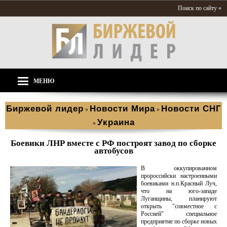
Поиск по сайту »
МЕНЮ
Биржевой лидер
Новости Мира
Новости СНГ
»
»
Украина
»
Боевики ЛНР вместе с РФ построят завод по сборке
автобусов
В оккупированном
пророссийски настроенными
боевиками н.п.Красный Луч,
что на юго-западе
Луганщины, планируют
открыть "совместное с
Россией" специальное
предприятие по сборке новых