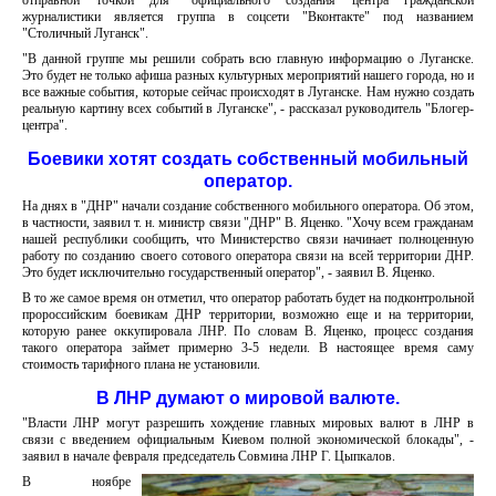
отправной точкой для "официального создания центра гражданской
журналистики является группа в соцсети "Вконтакте" под названием
"Столичный Луганск".
"В данной группе мы решили собрать всю главную информацию о Луганске.
Это будет не только афиша разных культурных мероприятий нашего города, но и
все важные события, которые сейчас происходят в Луганске. Нам нужно создать
реальную картину всех событий в Луганске", - рассказал руководитель "Блогер-
центра".
Боевики хотят создать собственный мобильный
оператор.
На днях в "ДНР" начали создание собственного мобильного оператора. Об этом,
в частности, заявил т. н. министр связи "ДНР" В. Яценко. "Хочу всем гражданам
нашей республики сообщить, что Министерство связи начинает полноценную
работу по созданию своего сотового оператора связи на всей территории ДНР.
Это будет исключительно государственный оператор", - заявил В. Яценко.
В то же самое время он отметил, что оператор работать будет на подконтрольной
пророссийским боевикам ДНР территории, возможно еще и на территории,
которую ранее оккупировала ЛНР. По словам В. Яценко, процесс создания
такого оператора займет примерно 3-5 недели. В настоящее время саму
стоимость тарифного плана не установили.
В ЛНР думают о мировой валюте.
"Власти ЛНР могут разрешить хождение главных мировых валют в ЛНР в
связи с введением официальным Киевом полной экономической блокады", -
заявил в начале февраля председатель Совмина ЛНР Г. Цыпкалов.
В ноябре