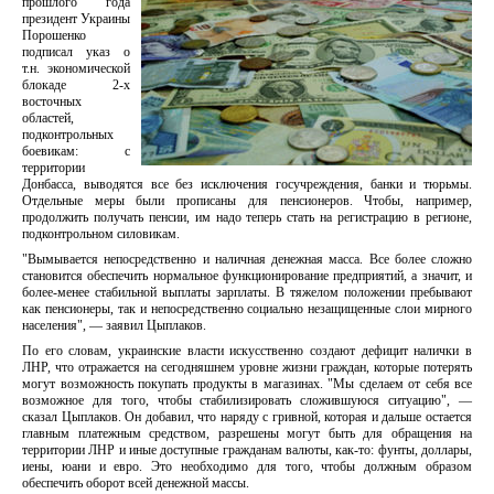
прошлого года
президент Украины
Порошенко
подписал указ о
т.н. экономической
блокаде 2-х
восточных
областей,
подконтрольных
боевикам: с
территории
Донбасса, выводятся все без исключения госучреждения, банки и тюрьмы.
Отдельные меры были прописаны для пенсионеров. Чтобы, например,
продолжить получать пенсии, им надо теперь стать на регистрацию в регионе,
подконтрольном силовикам.
"Вымывается непосредственно и наличная денежная масса. Все более сложно
становится обеспечить нормальное функционирование предприятий, а значит, и
более-менее стабильной выплаты зарплаты. В тяжелом положении пребывают
как пенсионеры, так и непосредственно социально незащищенные слои мирного
населения", — заявил Цыплаков.
По его словам, украинские власти искусственно создают дефицит налички в
ЛНР, что отражается на сегодняшнем уровне жизни граждан, которые потерять
могут возможность покупать продукты в магазинах. "Мы сделаем от себя все
возможное для того, чтобы стабилизировать сложившуюся ситуацию", —
сказал Цыплаков. Он добавил, что наряду с гривной, которая и дальше остается
главным платежным средством, разрешены могут быть для обращения на
территории ЛНР и иные доступные гражданам валюты, как-то: фунты, доллары,
иены, юани и евро. Это необходимо для того, чтобы должным образом
обеспечить оборот всей денежной массы.