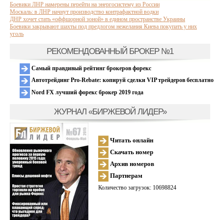
Боевики ЛНР намерены перейти на энергосистему из России
Москаль: в ЛНР начнут производство контрафактной водки
ДНР хочет стать «оффшорной зоной» в едином пространстве Украины
Боевики закрывают шахты под предлогом нежелания Киева покупать у них
уголь
РЕКОМЕНДОВАННЫЙ БРОКЕР №1
Самый правдивый рейтинг брокеров форекс
Автотрейдинг Pro-Rebate: копируй сделки VIP трейдеров бесплатно
Nord FX лучший форекс брокер 2019 года
ЖУРНАЛ «БИРЖЕВОЙ ЛИДЕР»
Читать онлайн
Скачать номер
Архив номеров
Партнерам
Количество загрузок: 10698824