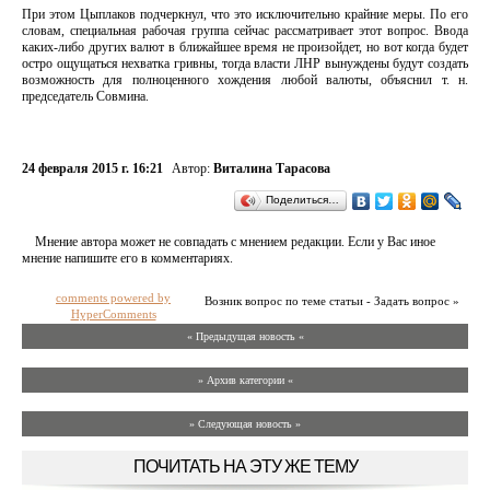
При этом Цыплаков подчеркнул, что это исключительно крайние меры. По его
словам, специальная рабочая группа сейчас рассматривает этот вопрос. Ввода
каких-либо других валют в ближайшее время не произойдет, но вот когда будет
остро ощущаться нехватка гривны, тогда власти ЛНР вынуждены будут создать
возможность для полноценного хождения любой валюты, объяснил т. н.
председатель Совмина.
24 февраля 2015 г. 16:21
Автор:
Виталина Тарасова
Поделиться…
Мнение автора может не совпадать с мнением редакции. Если у Вас иное
мнение напишите его в комментариях.
comments powered by
Возник вопрос по теме статьи - Задать вопрос »
HyperComments
« Предыдущая новость «
» Архив категории «
» Следующая новость »
ПОЧИТАТЬ НА ЭТУ ЖЕ ТЕМУ