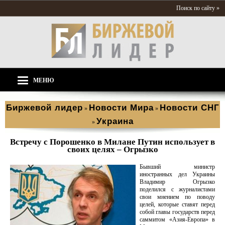
Поиск по сайту »
МЕНЮ
Биржевой лидер
Новости Мира
Новости СНГ
»
»
Украина
»
Встречу с Порошенко в Милане Путин использует в
своих целях – Огрызко
Бывший министр
иностранных дел Украины
Владимир Огрызко
поделился с журналистами
свои мнением по поводу
целей, которые ставят перед
собой главы государств перед
саммитом «Азия-Европа» в