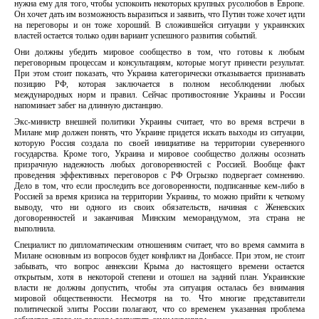
нужна ему для того, чтобы успокоить некоторых крупных русолюбов в Европе.
Он хочет дать им возможность выразиться и заявить, что Путин тоже хочет идти
на переговоры и он тоже хороший. В сложившейся ситуации у украинских
властей остается только один вариант успешного развития событий.
Они должны убедить мировое сообщество в том, что готовы к любым
переговорным процессам и консультациям, которые могут принести результат.
При этом стоит показать, что Украина категорически отказывается признавать
позицию РФ, которая заключается в полном несоблюдении любых
международных норм и правил. Сейчас противостояние Украины и России
напоминает забег на длинную дистанцию.
Экс-министр внешней политики Украины считает, что во время встречи в
Милане мир должен понять, что Украине придется искать выходы из ситуации,
которую Россия создала по своей инициативе на территории суверенного
государства. Кроме того, Украина и мировое сообщество должны осознать
призрачную надежность любых договоренностей с Россией. Вообще факт
проведения эффективных переговоров с РФ Огрызко подвергает сомнению.
Дело в том, что если проследить все договоренности, подписанные кем-либо в
Россией за время кризиса на территории Украины, то можно прийти к четкому
выводу, что ни одного из своих обязательств, начиная с Женевских
договоренностей и заканчивая Минским меморандумом, эта страна не
выполнила.
Специалист по дипломатическим отношениям считает, что во время саммита в
Милане основным из вопросов будет конфликт на Донбассе. При этом, не стоит
забывать, что вопрос аннексии Крыма до настоящего времени остается
открытым, хотя в некоторой степени и отошел на задний план. Украинские
власти не должны допустить, чтобы эта ситуация осталась без внимания
мировой общественности. Несмотря на то. Что многие представители
политической элиты России полагают, что со временем указанная проблема