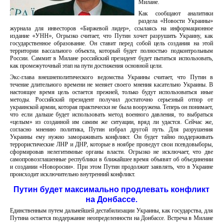
Милане.
Как сообщают аналитики
раздела «Новости Украины»
журнала для инвесторов «Биржевой лидер», ссылаясь на информационное
издание «УНН», Огрызко считает, что Путин хочет разрушить Украину, как
государственное образование. Он ставит перед собой цель создания на этой
территории вассального объекта, который будет полностью подконтрольным
России. Саммит в Милане российский президент будет пытаться использовать,
как промежуточный этап на пути достижения основной цели.
Экс-глава внешнеполитического ведомства Украины считает, что Путин в
течение длительного времени не меняет своего мнения касательно Украины. В
настоящее время цель остается прежней, только будут использоваться иные
методы. Российский президент получил достаточно серьезный отпор от
украинской армии, которая практически не была вооружена. Теперь он понимает,
что если дальше будет использовать метод военного давления, то выбраться
«целым» из созданной им самим же ситуации, вряд ли удастся. Сейчас же,
согласно мнению политика, Путин избрал другой путь. Для разрушения
Украины ему нужно замораживать конфликт. Он будет тайно поддерживать
террористические ЛНР и ДНР, которые в ноябре проведут свои псевдовыборы,
сформировав нелегитимные органы власти. Огрызко не исключает, что две
самопровозглашенные республики в ближайшее время объявят об объединении
и создании «Новоросии». При этом Путин продолжит заявлять, что в Украине
происходит исключительно внутренний конфликт.
Путин будет максимально продлевать конфликт
на Донбассе.
Единственным путем дальнейшей дестабилизации Украины, как государства, для
Путина остается поддержание неопределенности на Донбассе. Встреча в Милане