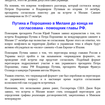
забудется, этого не должны допустить сами украинцы.
На помним, что вовремя телефонного разговора, который состоялся между
Петром Порошенко и Владимиром Путиным во вторник 14 октября,
президенты согласовали повестку дня на встрече в Милане. Саммит
запланирован на 16-17 октября.
Путина и Порошенко в Милане до конца не
согласована - помощник главы РФ.
Помощник президента России Юрий Ушаков заявил журналистам о том, что
встреча Владимира Путина и Петра Порошенко на международном саммите в
Милане 17 октября еще полностью не согласована. Кроме этого он отметил, что
вопрос конфликта на территории Донбасс и украинская тема в общем будут
активно обсуждаться на «полях» саммита «Азия-Европа» в Италии.
Помощник Путина заявил о том, что переговоры между главами России и
Украины могут пройти в так называемом «нормандском формате», но
проведение этой встречи еще предстоит согласовать. Подобный формат
переговоров подразумевает участие в них украинского президента Петра
Порошенко, главы РФ Владимира Путина, президента Франции Франсуа
Олланда и канцлера Германии ангелы Меркель.
Ушаков отметил, что «нормандский формат» уже был опробован на переговорах
по украинскому вопросу и в настоящее время ведется согласование
возможностей глав государств встретиться.
Напомним, что несколькими днями ранее, Госсекретарь США Джон Кери
заявил, что встреча в Милане может стать площадкой переговоров для
определения графика реализации договоренностей, закрепленных в Минском
меморандуме.