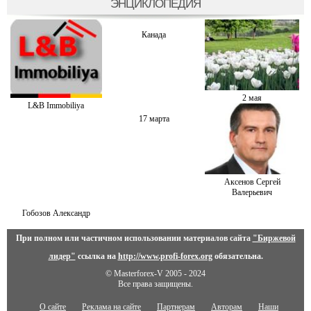
ЭНЦИКЛОПЕДИЯ
Канада
2 мая
L&B Immobiliya
17 марта
Аксенов Сергей
Валерьевич
Гобозов Александр
При полном или частичном использовании материалов сайта
"Биржевой
лидер"
ссылка на
http://www.profi-forex.org
обязательна.
© Masterforex-V 2005 - 2024
Все права защищены.
О сайте
Реклама на сайте
Партнерам
Авторам
Наши