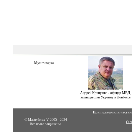
Мультиварка
Андрей Крищенко - офицер МВД,
защищавший Украину в Донбассе
При полном или частич
© Masterforex-V 2005 - 2024
О с
Все права защищены.