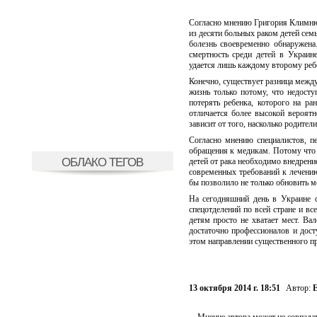
Согласно мнению Григория Климнюк
из десяти больных раком детей сем
болезнь своевременно обнаружена
смертность среди детей в Украин
удается лишь каждому второму реб
Конечно, существует разница между
жизнь только потому, что недост
потерять ребенка, которого на р
отличается более высокой вероят
зависит от того, насколько родител
Согласно мнению специалистов, п
обращения к медикам. Потому что 
ОБЛАКО ТЕГОВ
детей от рака необходимо внедрени
современных требований к лечени
бы позволило не только обновить 
На сегодняшний день в Украине с
спецотделений по всей стране и в
детям просто не хватает мест. Ва
достаточно профессионалов и дос
этом направлении существенного пр
13 октября 2014 г. 18:51
Автор:
Е