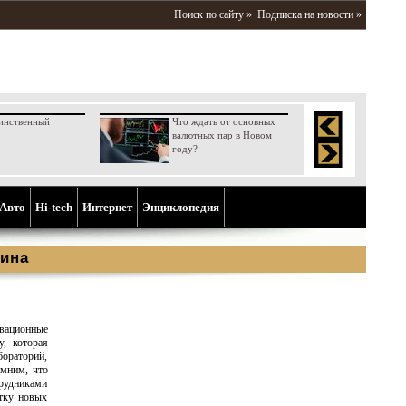
Поиск по сайту »
Подписка на новости »
инственный
Что ждать от основных
валютных пар в Новом
году?
Aвто
Hi-tech
Интернет
Энциклопедия
ина
вационные
у, которая
ораторий,
омним, что
трудниками
отку новых