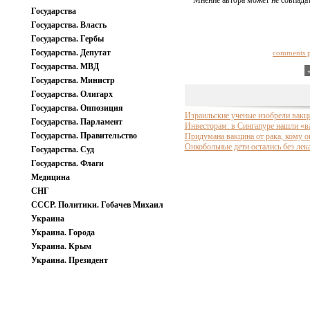
Мнение автора может не совпадат
Государства
Государства. Власть
Государства. Гербы
Государства. Депутат
comments 
Государства. МВД
Государства. Министр
Государства. Олигарх
Государства. Оппозиция
Израильские ученые изобрели вакци
Государства. Парламент
Инвесторам: в Сингапуре нашли «в
Государства. Правительство
Придумана вакцина от рака, кому он
Онкобольные дети остались без лек
Государства. Суд
Государства. Флаги
Медицина
СНГ
СССР. Политики. Гобачев Михаил
Украина
Украина. Города
Украина. Крым
Украина. Президент