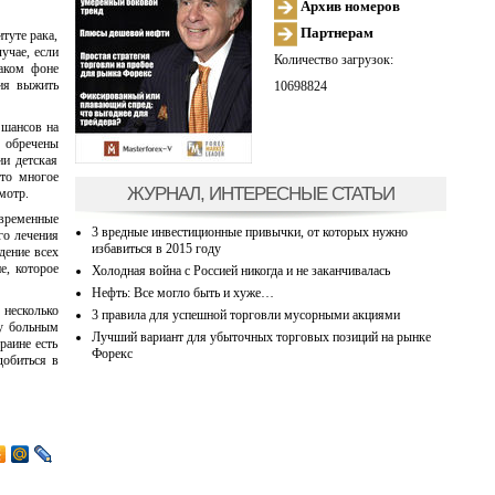
Архив номеров
Партнерам
туте рака,
учае, если
Количество загрузок:
таком фоне
ния выжить
10698824
 шансов на
а обречены
ии детская
что многое
ЖУРНАЛ, ИНТЕРЕСНЫЕ СТАТЬИ
мотр.
евременные
3 вредные инвестиционные привычки, от которых нужно
го лечения
избавиться в 2015 году
дение всех
е, которое
Холодная война с Россией никогда и не заканчивалась
Нефть: Все могло быть и хуже…
 несколько
3 правила для успешной торговли мусорными акциями
ку больным
Лучший вариант для убыточных торговых позиций на рынке
раине есть
Форекс
добиться в