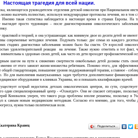
Настоящая трагедия для всей нации.
а, являющегося руководителем отделения детской онкологии при Национальном инсти
ь можно вылечить полностью, используя международные протоколы лечения, но в том сл
. Именно такая статистика наблюдается в настоящее время в странах Европы. На 
е выглядит просто чудовищно – после диагностирования онкологического заболева
енку.
 практикой и теорией, и она устрашающая: как минимум двое из десяти детей не имеют
упны современные методики лечения. Подумать только: две семьи из каждого десятк
анних стадиях диагностики заболевания можно было бы спасти. От взрослой онколог
ностью удовлетворительной реакции на лечение. Также нужно отметить и тот факт, 
и внимательны к здоровью своих детей, как часто их дети проходят профилактический ос
ервым шагом на пути к снижению смертности онкобольных детей должны стать сво
именно от этого зависят жизни множества ребятишек. Помимо этого, для эффективно
е общей стандартизации, повышение уровня поддерживающей терапии, а главное - соблю
ю. Но для выполнения вышеуказанных задач требуется дополнительное финансировани
медицинское оборудование в клиниках Украины, но и повышать квалификацию врачей.
уществует острый недостаток детских онкологических центров, по сути, существует
сего один специализированный центр - «Охматдет». Они не спасают ситуацию, посколь
лерий Коновалюк уверен, что такого рода проблемы вполне решаемы, поскольку в Ук
туп к самым новым медицинским методикам. Согласно его мнению, для того, чтобы 
огресса, нужна только политическая воля.
катерина Кравец
Поделиться…