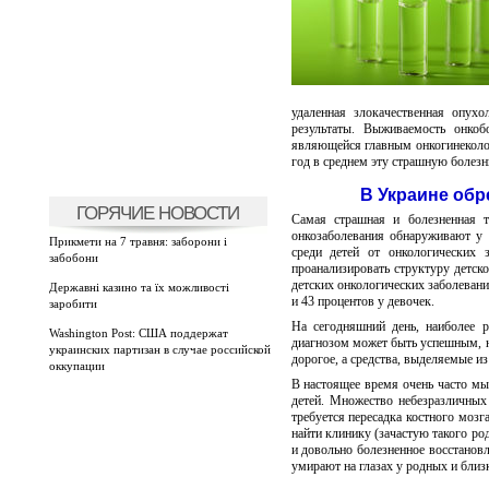
удаленная злокачественная опух
результаты. Выживаемость онко
являющейся главным онкогинеколо
год в среднем эту страшную болезн
В Украине обр
ГОРЯЧИЕ НОВОСТИ
Самая страшная и болезненная т
онкозаболевания обнаруживают у 
Прикмети на 7 травня: заборони і
среди детей от онкологических 
забобони
проанализировать структуру детско
детских онкологических заболевани
Державні казино та їх можливості
и 43 процентов у девочек.
заробити
На сегодняшний день, наиболее р
Washington Post: США поддержат
диагнозом может быть успешным, но
украинских партизан в случае российской
дорогое, а средства, выделяемые и
оккупации
В настоящее время очень часто мы
детей. Множество небезразличных
требуется пересадка костного мозг
найти клинику (зачастую такого ро
и довольно болезненное восстановл
умирают на глазах у родных и близ