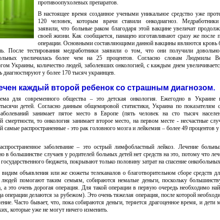
противоопухолевых препаратов.
В настоящее время созданное учеными уникальное средство уже прот
120 человек, которым врачи ставили онкодиагноз. Медработники
заявили, что больные раком благодаря этой вакцине увеличат продолж
своей жизни. Как сообщается, панацею изготавливают сразу же после 
операции. Основными составляющими данной вакцины являются кровь 
оль. После тестирования медработники заявили о том, что они получили довольно
больных увеличилась более чем на 25 процентов. Согласно словам Людмилы Во
гом Украины, количество людей, заболевших онкологией, с каждым днем увеличивает
ь диагностируют у более 170 тысяч украинцев.
ечен каждый второй ребенок со страшным диагнозом
.
ема для современного общества – это детская онкология. Ежегодно в Украине 
тысячи детей. Согласно данным общемировой статистики, Украина по показателям 
заболеваний занимает пятое место в Европе (пять человек на сто тысяч населен
й смертности, то онкология занимает второе место, на первом месте - несчастные слу
й самые распространенные - это рак головного мозга и лейкемия – более 49 процентов у
аспространенное заболевание – это острый лимфобластный лейкоз. Лечение больн
 в большинстве случаев у родителей больных детей нет средств на это, потому что леч
з государственного бюджета, покрывают только половину затрат на спасение онкобольных
 видим объявления или же сюжеты телеканалов о благотворительном сборе средств д
 людей помогают таким семьям, собираются немалые деньги, поскольку большинст
а, а это очень дорогая операция. Для такой операции в первую очередь необходимо най
да операции делаются за рубежом). Это очень тяжелая операция, после которой необход
ение. Часто бывает, что, пока собираются деньги, теряется драгоценное время, и дети 
ких, которые уже не могут ничего изменить.