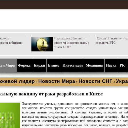
ардеры
Платформа Ethereum -
Сатоши Накамото - та
ируют в биткоин
стоит ли инвестировать в
создатель BTC
токен ETH?
сти Мира
Форекс
Биржи
Бизнес
Инвестиции
Медицина
Наука
PR
ржевой лидер
Новости Мира
Новости СНГ
Укра
»
»
»
альную вакцину от рака разработали в Киеве
Эксперименты ученых, длившиеся на протяжении многих лет, и инно
технологии помогли группе специалистов создать уникальную вакцин
позволит лечить онкобольных. В столице Украины, в одной из лаб
команда научных сотрудников создала индивидуальные инъекции. Нап
специалисты института экспериментальной патологии совместно с со
национального института рака несколько лет назад взялись за разраб