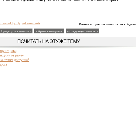
ь с мнением редакции. Если у Вас иное мнение напишите его в комментариях.
powered by HyperComments
Возник вопрос по теме статьи - Задать
« Предыдущая новость «
» Архив категории «
» Следующая новость »
ПОЧИТАТЬ НА ЭТУ ЖЕ ТЕМУ
ну от рака
акцину от рака»
а станет доступна?
арств