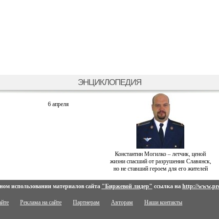
ЭНЦИКЛОПЕДИЯ
6 апреля
Константин Могилко – летчик, ценой
жизни спасший от разрушения Славянск,
но не ставший героем для его жителей
ном использовании материалов сайта
"Биржевой лидер"
ссылка на
http://www.pro
айте
Реклама на сайте
Партнерам
Авторам
Наши контакты