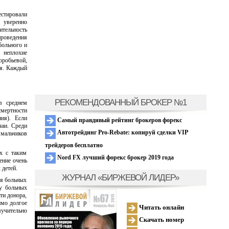
естировали
 уверенно
ительность
проведения
больного и
 неплохие
робьевой,
ся. Каждый
РЕКОМЕНДОВАННЫЙ БРОКЕР №1
в среднем
смертности
ия). Если
Самый правдивый рейтинг брокеров форекс
чаи. Среди
Автотрейдинг Pro-Rebate: копируй сделки VIP
 мальчиков
трейдеров бесплатно
ых с таким
Nord FX лучший форекс брокер 2019 года
ение очень
 детей.
ЖУРНАЛ «БИРЖЕВОЙ ЛИДЕР»
ля больных
ву больных
ти донора,
имо долгое
Читать онлайн
мучительно
Скачать номер