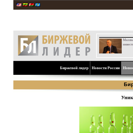
Милли
инвест
Биржевой лидер
Новости России
Ново
Би
Уник