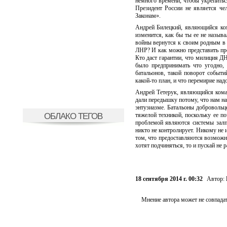
немного времени, чтобы укрепитьс
Президент России не является че
Законам».
Андрей Билецкий, являющийся ком
изменится, как бы ты ее не называ
войны вернутся к своим родным в
ЛНР? И как можно представить про
Кто даст гарантии, что милиция ДН
было предпринимать что угодно, 
батальонов, такой поворот событи
какой-то план, и что перемирие над
Андрей Тетерук, являющийся кома
дали передышку потому, что нам на
энтузиазме. Батальоны добровольц
ОБЛАКО ТЕГОВ
тяжелой техникой, поскольку ее по
проблемой являются системы залп
никто не контролирует. Никому не 
том, что предоставляются возможн
хотят подчиняться, то и пускай не 
18 сентября 2014 г. 00:32
Автор:
Мнение автора может не совпадат