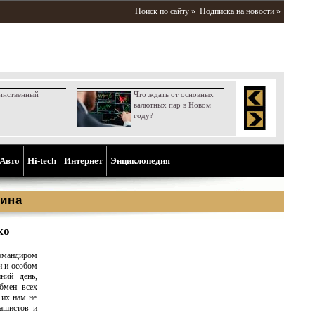
Поиск по сайту »
Подписка на новости »
инственный
Что ждать от основных
валютных пар в Новом
году?
Aвто
Hi-tech
Интернет
Энциклопедия
ина
ко
омандиром
и и особом
ний день,
обмен всех
 их нам не
фашистов и