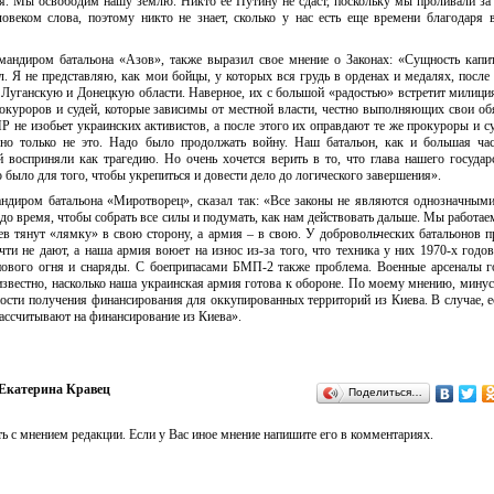
я. Мы освободим нашу землю. Никто ее Путину не сдаст, поскольку мы проливали за 
ловеком слова, поэтому никто не знает, сколько у нас есть еще времени благодаря
андиром батальона «Азов», также выразил свое мнение о Законах: «Сущность капи
л. Я не представляю, как мои бойцы, у которых вся грудь в орденах и медалях, после
 Луганскую и Донецкую области. Наверное, их с большой «радостью» встретит милиц
куроров и судей, которые зависимы от местной власти, честно выполняющих свои об
Р не изобьет украинских активистов, а после этого их оправдают те же прокуроры и с
но только не это. Надо было продолжать войну. Наш батальон, как и большая ча
й восприняли как трагедию. Но очень хочется верить в то, что глава нашего государ
о было для того, чтобы укрепиться и довести дело до логического завершения».
ндиром батальона «Миротворец», сказал так: «Все законы не являются однозначным
до время, чтобы собрать все силы и подумать, как нам действовать дальше. Мы работае
ев тянут «лямку» в свою сторону, а армия – в свою. У добровольческих батальонов 
чти не дают, а наша армия воюет на износ из-за того, что техника у них 1970-х годо
ового огня и снаряды. С боеприпасами БМП-2 также проблема. Военные арсеналы г
известно, насколько наша украинская армия готова к обороне. По моему мнению, минус
ости получения финансирования для оккупированных территорий из Киева. В случае, е
рассчитывают на финансирование из Киева».
Екатерина Кравец
Поделиться…
ь с мнением редакции. Если у Вас иное мнение напишите его в комментариях.