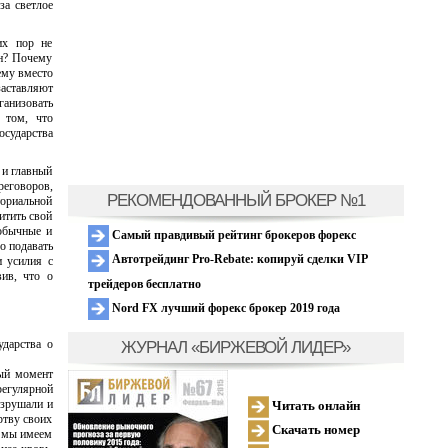
за светлое
их пор не
ан? Почему
ему вместо
заставляют
ганизовать
 том, что
осударства
 и главный
реговоров,
РЕКОМЕНДОВАННЫЙ БРОКЕР №1
ториальной
итить свой
 обычные и
Самый правдивый рейтинг брокеров форекс
о подавать
Автотрейдинг Pro-Rebate: копируй сделки VIP
и усилия с
вив, что о
трейдеров бесплатно
Nord FX лучший форекс брокер 2019 года
ЖУРНАЛ «БИРЖЕВОЙ ЛИДЕР»
ударства о
ный момент
регулярной
азрушали и
Читать онлайн
ртву своих
Скачать номер
м мы имеем