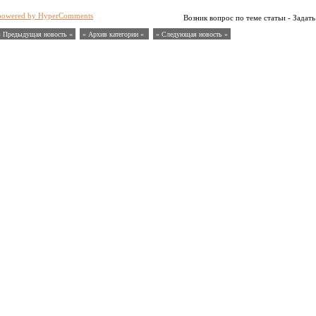
powered by HyperComments
Возник вопрос по теме статьи - Задать
« Предыдущая новость «
» Архив категории «
» Следующая новость »