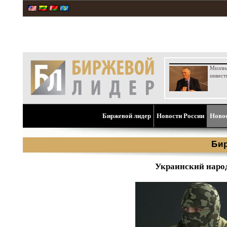
Милли
инвест
Биржевой лидер
Новости России
Ново
Би
Украинский народ