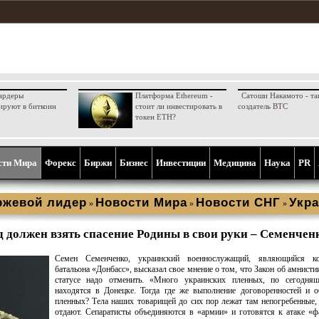
ардеры
Платформа Ethereum -
Сатоши Накамото - та
ируют в биткоин
стоит ли инвестировать в
создатель BTC
токен ETH?
сти Мира
Форекс
Биржи
Бизнес
Инвестиции
Медицина
Наука
PR
ржевой лидер
Новости Мира
Новости СНГ
Укра
»
»
»
 должен взять спасение Родины в свои руки – Семенчен
Семен Семенченко, украинский военнослужащий, являющийся к
батальона «Донбасс», высказал свое мнение о том, что Закон об амнисти
статусе надо отменить. «Много украинских пленных, по сегодняш
находятся в Донецке. Тогда где же выполнение договоренностей и 
пленных? Тела наших товарищей до сих пор лежат там непогребенные,
отдают. Сепаратисты объединяются в «армии» и готовятся к атаке «