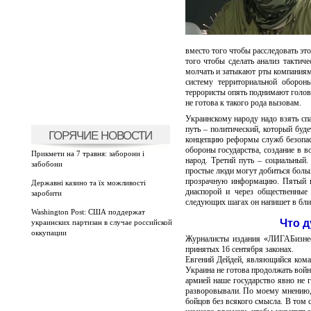
вместо того чтобы расследовать эт
того чтобы сделать анализ тактич
молчать и затыкают рты компаниями
систему территориальной оборон
террористы опять поднимают головы
не готова к такого рода вызовам.
Украинскому народу надо взять сп
путь – политический, который буде
ГОРЯЧИЕ НОВОСТИ
концепцию реформы служб безопас
обороны государства, создание в в
Прикмети на 7 травня: заборони і
народ. Третий путь – социальный
забобони
простые люди могут добиться больш
прозрачную информацию. Пятый пу
Державні казино та їх можливості
диаспорой и через общественные 
заробити
следующих шагах он напишет в бл
Washington Post: США поддержат
Что д
украинских партизан в случае российской
оккупации
Журналисты издания «ЛИГАБизнесИ
принятых 16 сентября законах.
Евгений Дейдей, являющийся кома
Украина не готова продолжать войн
армией наше государство явно не 
разворовывали. По моему мнению, 
бойцов без всякого смысла. В том 