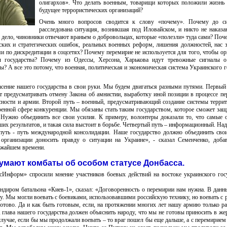
олигархов». Что делать военным, товарищи которых положили жизнь 
будущее террористических организаций?
Очень много вопросов сводится к слову «почему». Почему до с
расследована ситуация, возникшая под Иловайском, и никто не наказ
о дело, чиновники отвечают враньем о добровольцах, которые «полезли» туда сами? Поч
еских и стратегических ошибок, реальных военных реформ, лишения должностей, нас 
 по дискредитации в соцсетях? Почему перемирие не используется для того, чтобы ор
ы государства? Почему из Одессы, Херсона, Харькова идут тревожные сигналы о
? А все это потому, что военная, политическая и экономическая система Украинского г
асение нашего государства в свои руки. Мы будем двигаться разными путями. Первый
т предусматривать отмену Закона об амнистии, выработку иной позиции в процессе пе
ности и армии. Второй путь – военный, предусматривающий создание системы терри
оенной сфере конкуренции. Мы обязаны стать таким государством, которое сможет защ
. Нужно объединить все свои усилия. К примеру, волонтеры доказали то, что самые
их результатов, и такая сила выстоит в борьбе. Четвертый путь – информационный. Над
ть - путь международной консолидации. Наше государство должно объединить сво
организации доносить правду о ситуации на Украине», - сказал Семенченко, доба
ижайшем времени.
умают комбаты об особом статусе Донбасса.
нформ» спросили мнение участников боевых действий на востоке украинского гос
ндиром батальона «Киев-1», сказал: «Договоренность о перемирии нам нужна. В дан
у. Мы могли воевать с боевиками, использовавшими российскую технику, но воевать с 
готово. Да и как быть готовым, если, на протяжении многих лет нашу армию только р
глава нашего государства должен объяснить народу, что мы не готовы приносить в же
случае, если бы мы продолжали воевать – то враг пошел бы еще дальше, а с перемирие