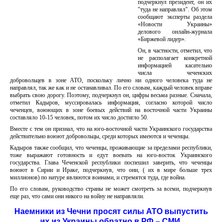
подчеркнул президент, он их
"туда не направлял". Об этом
сообщают эксперты раздела
«Новости Украины»
делового онлайн-журнала
«Биржевой лидер».
Он, в частности, отметил, что
не располагает конкретной
информацией касательно
числа чеченских
добровольцев в зоне АТО, поскольку лично ни одного человека туда не
направлял, так же как и не останавливал. По его словам, каждый человек вправе
выбрать свою дорогу. Поэтому, подчеркнул он, цифры весьма разные. Сначала,
отметил Кадыров, муссировалась информация, согласно которой число
чеченцев, воюющих в зоне боевых действий на восточной части Украины
составляло 10-15 человек, потом их число достигло 50.
Вместе с тем он признал, что на юго-восточной части Украинского государства
действительно воюют добровольцы, среди которых имеются и чеченцы.
Кадыров также сообщил, что чеченцы, проживающие за пределами республики,
тоже выражают готовность и едут воевать на юго-восток Украинского
государства. Глава Чеченской республики поспешил заверить, что чеченцы
воюют в Сирии и Ираке, подчеркнув, что они, ( их в мире больше трех
миллионов) по натуре являются воинами, и стремятся туда, где война.
По его словам, руководство страны не может смотреть за всеми, подчеркнув
еще раз, что сами они никого на войну не направляли.
Наемники из Чечни просят силы АТО выпустить
их из Украины обратно в РФ – СМИ.