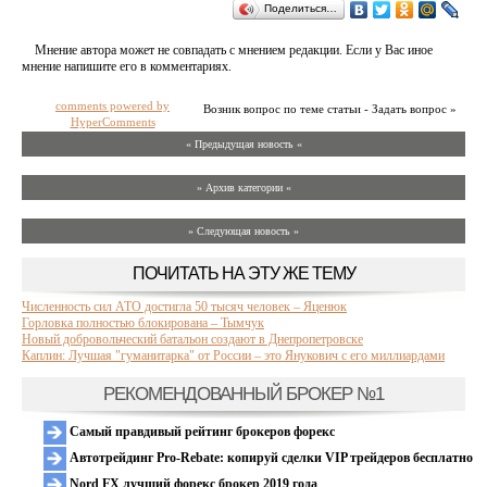
Поделиться…
Мнение автора может не совпадать с мнением редакции. Если у Вас иное
мнение напишите его в комментариях.
comments powered by
Возник вопрос по теме статьи - Задать вопрос »
HyperComments
« Предыдущая новость «
» Архив категории «
» Следующая новость »
ПОЧИТАТЬ НА ЭТУ ЖЕ ТЕМУ
Численность сил АТО достигла 50 тысяч человек – Яценюк
Горловка полностью блокирована – Тымчук
Новый добровольческий батальон создают в Днепропетровске
Каплин: Лучшая "гуманитарка" от России – это Янукович с его миллиардами
РЕКОМЕНДОВАННЫЙ БРОКЕР №1
Самый правдивый рейтинг брокеров форекс
Автотрейдинг Pro-Rebate: копируй сделки VIP трейдеров бесплатно
Nord FX лучший форекс брокер 2019 года