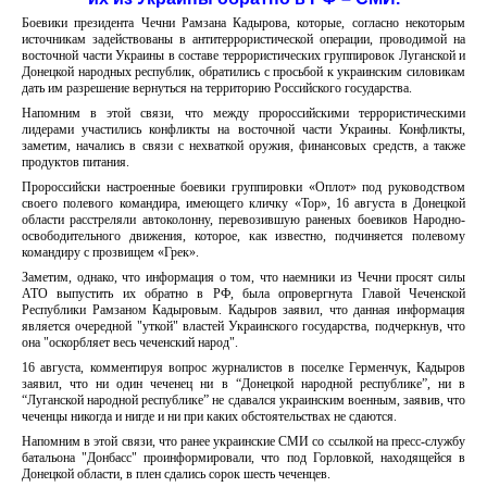
Боевики президента Чечни Рамзана Кадырова, которые, согласно некоторым
источникам задействованы в антитеррористической операции, проводимой на
восточной части Украины в составе террористических группировок Луганской и
Донецкой народных республик, обратились с просьбой к украинским силовикам
дать им разрешение вернуться на территорию Российского государства.
Напомним в этой связи, что между пророссийскими террористическими
лидерами участились конфликты на восточной части Украины. Конфликты,
заметим, начались в связи с нехваткой оружия, финансовых средств, а также
продуктов питания.
Пророссийски настроенные боевики группировки «Оплот» под руководством
своего полевого командира, имеющего кличку «Тор», 16 августа в Донецкой
области расстреляли автоколонну, перевозившую раненых боевиков Народно-
освободительного движения, которое, как известно, подчиняется полевому
командиру с прозвищем «Грек».
Заметим, однако, что информация о том, что наемники из Чечни просят силы
АТО выпустить их обратно в РФ, была опровергнута Главой Чеченской
Республики Рамзаном Кадыровым. Кадыров заявил, что данная информация
является очередной "уткой" властей Украинского государства, подчеркнув, что
она "оскорбляет весь чеченский народ".
16 августа, комментируя вопрос журналистов в поселке Герменчук, Кадыров
заявил, что ни один чеченец ни в “Донецкой народной республике”, ни в
“Луганской народной республике” не сдавался украинским военным, заявив, что
чеченцы никогда и нигде и ни при каких обстоятельствах не сдаются.
Напомним в этой связи, что ранее украинские СМИ со ссылкой на пресс-службу
батальона "Донбасс" проинформировали, что под Горловкой, находящейся в
Донецкой области, в плен сдались сорок шесть чеченцев.