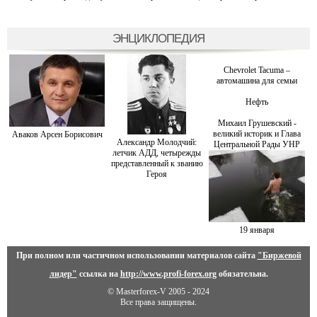
ЭНЦИКЛОПЕДИЯ
Chevrolet Tacuma –
автомашина для семьи
Нефть
Михаил Грушевский -
великий историк и Глава
Аваков Арсен Борисович
Александр Молодчий:
Центральной Рады УНР
летчик АДД, четырежды
представленный к званию
Героя
19 января
При полном или частичном использовании материалов сайта
"Биржевой
лидер"
ссылка на
http://www.profi-forex.org
обязательна.
© Masterforex-V 2005 - 2024
Все права защищены.