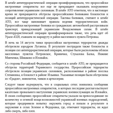
В штабе антитеррористической операции проинформировали, что пророссийски
настроенные сепаратисты все еще не прекращают оказывать вооруженное
сопротивление украинским силовикам. В штабе АТО отметили, что в настоящее
время не прекращаются обстрелы пророссийскими боевиками блокпостов и
позиций антитеррористической операции. Тактика боевиков, считают в штабе
АТО, все чаще напоминает правила ведения террористических войн.
Пророссийски настроенные боевики из гражданских автомобилей расстреливали
транспорт, принадлежащий украинским Вооруженным силам. В штабе
антитеррористической операции проинформировали также, что речь идет об
Урале-4320, ехавшем по маршруту в район населенного пункта Петровка.
В ночь на 14 августа танки пророссийски настроенных террористов дважды
обстреляли аэродром Луганска. В результате пострадали также блокпосты и
позиции сил антитеррористической операции, которые были расположены вблизи
населенных пунктов Петровское, Кринички, Стукалова Балка, Нижние
Минченки, Шишково и Иловайск.
Со стороны Российской Федерации, сообщается в штабе АТО, не прекращаются
обстрелы территорий Украинского государства. Пророссийские террористы
обстреляли позиции украинских силовиков, расположенные в районе поселка
Степановка, и блокпост в районе Ильинки. Указанные позиции были обстреляны
из «Градов», минометов, танков и артиллерии.
Следует также подчеркнуть, что в социальных сетях появились сообщения
пророссийски настроенных сепаратистов, в которых последние разглагольствуют
касательно провального наступления украинских военнослужащих на Иловайск.
В своих сообщениях пророссийские сепаратисты указали на превосходившие по
количеству и огневой мощи возможностей украинский военных подразделений,
которые предприняли попытку окружить город и попали в результате в
окружение в селах Зеленое и Федоровка, где, отмечают террористы, их ждал
либо смерть, либо плен.