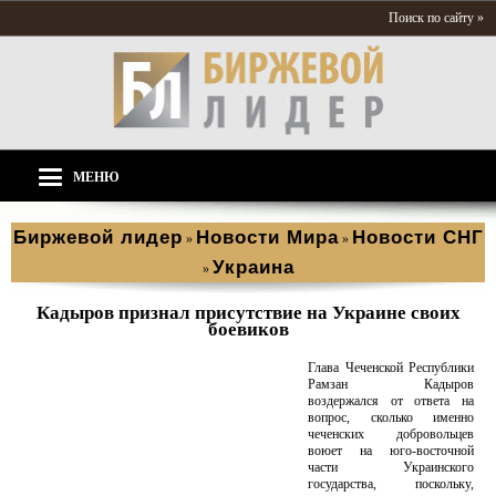
Поиск по сайту »
МЕНЮ
Биржевой лидер
Новости Мира
Новости СНГ
»
»
Украина
»
Кадыров признал присутствие на Украине своих
боевиков
Глава Чеченской Республики
Рамзан Кадыров
воздержался от ответа на
вопрос, сколько именно
чеченских добровольцев
воюет на юго-восточной
части Украинского
государства, поскольку,