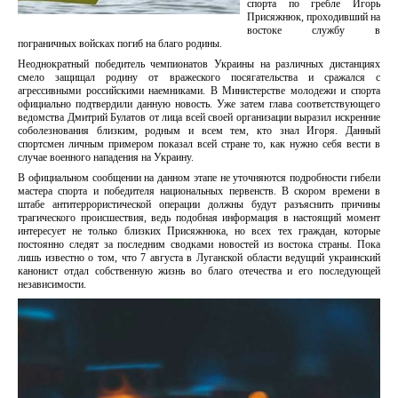
спорта по гребле Игорь
Присяжнюк, проходивший на
востоке службу в
пограничных войсках погиб на благо родины.
Неоднократный победитель чемпионатов Украины на различных дистанциях
смело защищал родину от вражеского посягательства и сражался с
агрессивными российскими наемниками. В Министерстве молодежи и спорта
официально подтвердили данную новость. Уже затем глава соответствующего
ведомства Дмитрий Булатов от лица всей своей организации выразил искренние
соболезнования близким, родным и всем тем, кто знал Игоря. Данный
спортсмен личным примером показал всей стране то, как нужно себя вести в
случае военного нападения на Украину.
В официальном сообщении на данном этапе не уточняются подробности гибели
мастера спорта и победителя национальных первенств. В скором времени в
штабе антитеррористической операции должны будут разъяснить причины
трагического происшествия, ведь подобная информация в настоящий момент
интересует не только близких Присяжнюка, но всех тех граждан, которые
постоянно следят за последним сводками новостей из востока страны. Пока
лишь известно о том, что 7 августа в Луганской области ведущий украинский
канонист отдал собственную жизнь во благо отечества и его последующей
независимости.