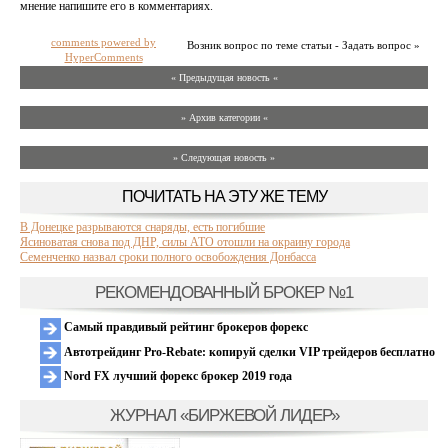
мнение напишите его в комментариях.
comments powered by
Возник вопрос по теме статьи - Задать вопрос »
HyperComments
« Предыдущая новость «
» Архив категории «
» Следующая новость »
ПОЧИТАТЬ НА ЭТУ ЖЕ ТЕМУ
В Донецке разрываются снаряды, есть погибшие
Ясиноватая снова под ДНР, силы АТО отошли на окраину города
Семенченко назвал сроки полного освобождения Донбасса
РЕКОМЕНДОВАННЫЙ БРОКЕР №1
Самый правдивый рейтинг брокеров форекс
Автотрейдинг Pro-Rebate: копируй сделки VIP трейдеров бесплатно
Nord FX лучший форекс брокер 2019 года
ЖУРНАЛ «БИРЖЕВОЙ ЛИДЕР»