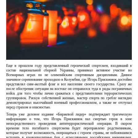
Еще в прошлом году представленный героический спортсмен, входивший в
состав национальной сборной Украины, принимал активное участие во
Всемирных играх по не олимпийским спортивным дисциплинам. Данное
значимое соревнование проходило в Колумбии, где Игорь Присяжнюк достойно
представлял сине-желтый флаг и все население своего государства. Сразу же
после обострения ситуации на востоке он отправился туда в ряды пограничных
войск для того чтобы лично сражаться с представителями террористических
группировок. Рискуя собственной жизнью, мастер спорта по гребле наглядно
демонстрировал высочайший военный профессионализм, а также не отступал
перед страхом и опасностью.
Теперь уже деловое издание «Биржевой лидер» подтверждает трагическую
информацию о том, что Игорь Присяжнюк пал смертью героя в зоне
непосредственного проведения антитеррористической операции. В скором
времени тело погибшего спортсмена будет переправлено родственникам,
которые получат возможность, попрощаться с героем страны, не побоявшимся
вступить в кровопролитные бои с агрессивными российскими наемниками,