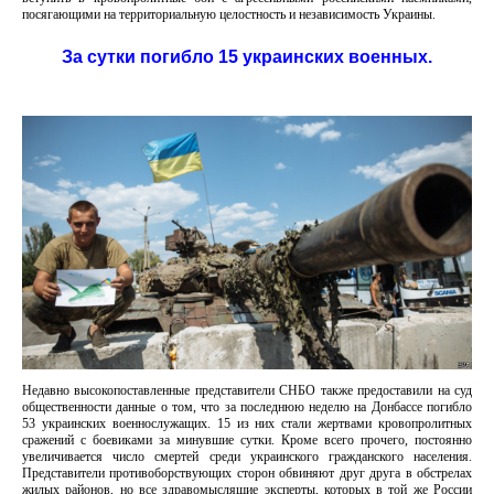
посягающими на территориальную целостность и независимость Украины.
За сутки погибло 15 украинских военных.
Недавно высокопоставленные представители СНБО также предоставили на суд
общественности данные о том, что за последнюю неделю на Донбассе погибло
53 украинских военнослужащих. 15 из них стали жертвами кровопролитных
сражений с боевиками за минувшие сутки. Кроме всего прочего, постоянно
увеличивается число смертей среди украинского гражданского населения.
Представители противоборствующих сторон обвиняют друг друга в обстрелах
жилых районов, но все здравомыслящие эксперты, которых в той же России