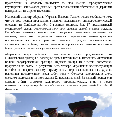
практически не осталось, понимают то, что именно террористические
группировки занимаются данными противозаконными обстрелами и дерзкими
нападениями на мирное население.
Нынешний министр обороны Украины Валерий Гелетей также сообщает о том,
что за весь период проведения властями полноценной антитеррористической
операции на Донбассе погибли 6 военных медиков. Еще 17 представителей
медицинской сферы деятельности получили ранения разной степени тяжести.
Российские наемники неоднократно специально совершали нападения на
медиков, ведь эти специалисты помогали украинским военнослужащим
восстанавливаться после ранений. Зачастую страдали многочисленные
санитарные автомобили, скорая помощь и перевязочные, которые постоянно
были буквально заполнены украинскими бойцами.
«Биржевой лидер» сообщает о том, что не только представители 79-й
Николаевской бригады в последнее время находились в настоящем окружении
вблизи государственной границы. Недавно бойцы из Одессы попытались
прорваться из осады, в результате чего четверо украинских военнослужащих
погибли, но представленному структурному подразделению все-таки удалось
выполнить поставленную перед собой задачу. Солдаты находились в столь
сложном положении на протяжении 22 последних дней. За данный период они
сумели отбить огромное количество террористических атак, а также
противостояли артиллерийскому обстрелу со стороны агрессивной Российской
Федерации.