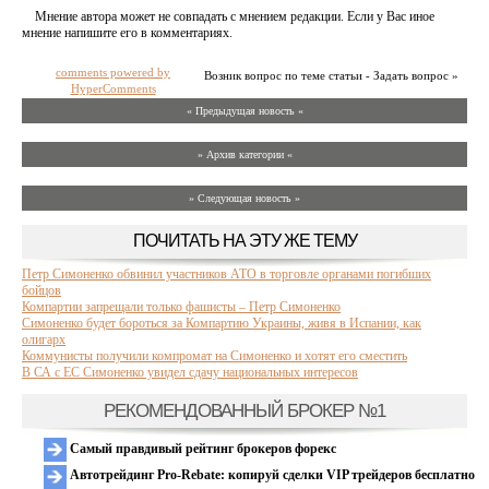
Мнение автора может не совпадать с мнением редакции. Если у Вас иное
мнение напишите его в комментариях.
comments powered by
Возник вопрос по теме статьи - Задать вопрос »
HyperComments
« Предыдущая новость «
» Архив категории «
» Следующая новость »
ПОЧИТАТЬ НА ЭТУ ЖЕ ТЕМУ
Петр Симоненко обвинил участников АТО в торговле органами погибших
бойцов
Компартии запрещали только фашисты – Петр Симоненко
Симоненко будет бороться за Компартию Украины, живя в Испании, как
олигарх
Коммунисты получили компромат на Симоненко и хотят его сместить
В СА с ЕС Симоненко увидел сдачу национальных интересов
РЕКОМЕНДОВАННЫЙ БРОКЕР №1
Самый правдивый рейтинг брокеров форекс
Автотрейдинг Pro-Rebate: копируй сделки VIP трейдеров бесплатно