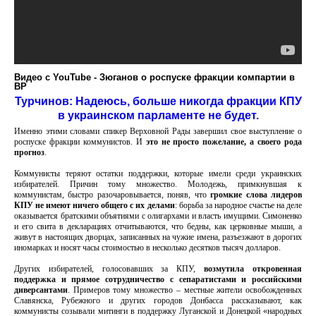
Видео с YouTube - Зюганов о роспуске фракции компартии в
ВР
Турчинов: Надеюсь, больше никогда фракции КПУ
в украинском парламенте не будет.
Именно этими словами спикер Верховной Рады завершил свое выступление о
роспуске фракции коммунистов. И
это не просто пожелание, а своего рода
прогноз
.
Коммунисты теряют остатки поддержки, которые имели среди украинских
избирателей. Причин тому множество. Молодежь, примкнувшая к
коммунистам, быстро разочаровывается, поняв, что
громкие слова лидеров
КПУ не имеют ничего общего с их делами
: борьба за народное счастье на деле
оказывается братскими объятиями с олигархами и власть имущими. Симоненко
и его свита в декларациях отчитываются, что бедны, как церковные мыши, а
живут в настоящих дворцах, записанных на чужие имена, разъезжают в дорогих
иномарках и носят часы стоимостью в несколько десятков тысяч долларов.
Других избирателей, голосовавших за КПУ,
возмутила откровенная
поддержка и прямое сотрудничество с сепаратистами и российскими
диверсантами
. Примеров тому множество – местные жители освобожденных
Славянска, Рубежного и других городов Донбасса рассказывают, как
коммунисты созывали митинги в поддержку Луганской и Донецкой «народных