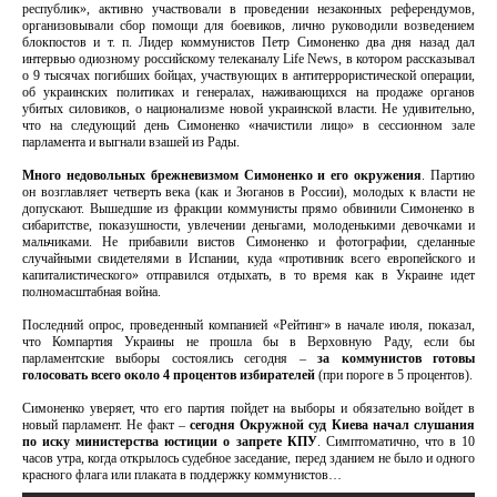
республик», активно участвовали в проведении незаконных референдумов,
организовывали сбор помощи для боевиков, лично руководили возведением
блокпостов и т. п. Лидер коммунистов Петр Симоненко два дня назад дал
интервью одиозному российскому телеканалу Life News, в котором рассказывал
о 9 тысячах погибших бойцах, участвующих в антитеррористической операции,
об украинских политиках и генералах, наживающихся на продаже органов
убитых силовиков, о национализме новой украинской власти. Не удивительно,
что на следующий день Симоненко «начистили лицо» в сессионном зале
парламента и выгнали взашей из Рады.
Много недовольных брежневизмом Симоненко и его окружения
. Партию
он возглавляет четверть века (как и Зюганов в России), молодых к власти не
допускают. Вышедшие из фракции коммунисты прямо обвинили Симоненко в
сибаритстве, показушности, увлечении деньгами, молоденькими девочками и
мальчиками. Не прибавили вистов Симоненко и фотографии, сделанные
случайными свидетелями в Испании, куда «противник всего европейского и
капиталистического» отправился отдыхать, в то время как в Украине идет
полномасштабная война.
Последний опрос, проведенный компанией «Рейтинг» в начале июля, показал,
что Компартия Украины не прошла бы в Верховную Раду, если бы
парламентские выборы состоялись сегодня –
за коммунистов готовы
голосовать всего около 4 процентов избирателей
(при пороге в 5 процентов).
Симоненко уверяет, что его партия пойдет на выборы и обязательно войдет в
новый парламент. Не факт –
сегодня Окружной суд Киева начал слушания
по иску министерства юстиции о запрете КПУ
. Симптоматично, что в 10
часов утра, когда открылось судебное заседание, перед зданием не было и одного
красного флага или плаката в поддержку коммунистов…