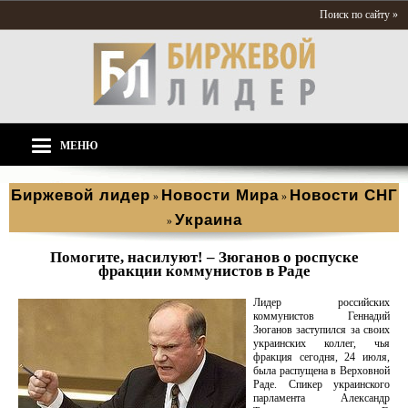
Поиск по сайту »
МЕНЮ
Биржевой лидер
Новости Мира
Новости СНГ
»
»
Украина
»
Помогите, насилуют! – Зюганов о роспуске
фракции коммунистов в Раде
Лидер российских
коммунистов Геннадий
Зюганов заступился за своих
украинских коллег, чья
фракция сегодня, 24 июля,
была распущена в Верховной
Раде. Спикер украинского
парламента Александр