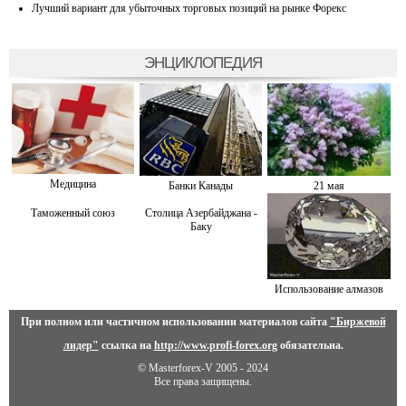
Лучший вариант для убыточных торговых позиций на рынке Форекс
ЭНЦИКЛОПЕДИЯ
Медицина
Банки Канады
21 мая
Таможенный союз
Столица Азербайджана -
Баку
Использование алмазов
При полном или частичном использовании материалов сайта
"Биржевой
лидер"
ссылка на
http://www.profi-forex.org
обязательна.
© Masterforex-V 2005 - 2024
Все права защищены.