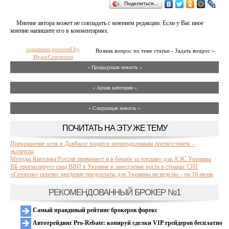
Поделиться…
Мнение автора может не совпадать с мнением редакции. Если у Вас иное
мнение напишите его в комментариях.
comments powered by
Возник вопрос по теме статьи - Задать вопрос »
HyperComments
« Предыдущая новость «
» Архив категории «
» Следующая новость »
ПОЧИТАТЬ НА ЭТУ ЖЕ ТЕМУ
Прекращение огня в Донбассе видится непреодолимым препятствием –
эксперты
Методы Киселева Россия применяет и в борьбе за топливо для АЭС Украины
ВБ прогнозирует спад ВВП в Украине и замедление роста в странах СНГ
«Газпром» перенес введение предоплаты для Украины на неделю – на 16 июня
РЕКОМЕНДОВАННЫЙ БРОКЕР №1
Самый правдивый рейтинг брокеров форекс
Автотрейдинг Pro-Rebate: копируй сделки VIP трейдеров бесплатно