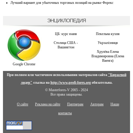
Лучший вариант для убыточных торговых позиций на рынке Форекс
ЭНЦИКЛОПЕДИЯ
ЦБ: курс юаня
Пекельна кухня
Столица США -
Укрзалiзниця
Вашингтон
Хрулёва Елена
Владимировна (Елена
Ваенга)
Google Chrome
При полном или частичном использовании материалов сайта
"Биржевой
лидер"
ссылка на
http://www.profi-forex.org
обязательна.
© Masterforex-V 2005 - 2024
Все права защищены.
О сайте
Реклама на сайте
Партнерам
Авторам
Наши
контакты