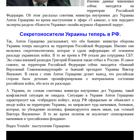
Именно данные чиновники
сейчас находятся на
территории Российской
Федерации. Об этом рассказал советник министра внутренних дел Украины
Антон Геращенко во время выступления в эфире «5 канала», о чем передают
эксперты раздела «Новости Украины» онлайн-журнала «Биржевой лидер».
Секретоносители Украины теперь в РФ.
Так, Антон Геращенко рассказывает, что оба бывших министра обороны
Украины теперь находятся на территории Российской Федерации. Именно они
являлись секретоносителями, которые и сдали информацию об основном
раскладе украинских войск. В то же время в РФ уехали два сотрудника СБУ.
Экс-глава внешней разведки Григорий Ильяшов также отбыл в Россию. И самое
главное, на территории Российской Федерации сейчас находится «бывший
Верховный Главнокомандующий» и бывший президент Украины Виктор
Янукович. В связи с этим Антон Геращенко делает вывод, что российская
сторона была детально проинформирована о материальном состоянии
российских войск, обо всех их раскладах.
А Украина, по словам советника министра внутренних дел Украины, такой
конфликтной ситуации не ожидала. Ситуацию в Украине Антон Геращенко
характеризует как «гибридную войну», когда РФ официально не объявляет о
вводе войск на территорию Украины, но направляет туда наемников, боевиков,
которые, по убеждению политика, финансируются никем иным, как «семьей
Виктора Януковича». В то же время политик не исключает спонсирование
наемников и «российскими фондами».
Видео Youtube : выступление Геращенко.