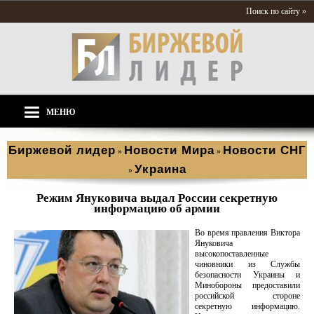
Поиск по сайту »
МЕНЮ
Биржевой лидер
Новости Мира
Новости СНГ
»
»
Украина
»
Режим Януковича выдал России секретную
информацию об армии
Во время правления Виктора
Януковича
высокопоставленные
чиновники из Службы
безопасности Украины и
Минобороны предоставили
российской стороне
секретную информацию.