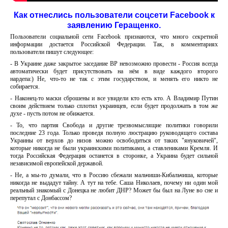
Как отнеслись пользователи соцсети Facebook к
заявлению Геращенко.
Пользователи социальной сети Facebook признаются, что много секретной
информации достается Российской Федерации. Так, в комментариях
пользователи пишут следующее:
- В Украине даже закрытое заседание ВР невозможно провести - Россия всегда
автоматически будет присутствовать на нём в виде каждого второго
нардепа:) Не, что-то не так с этим государством, и менять его никто не
собирается.
- Наконец-то маски сброшены и все увидели кто есть кто. А Владимир Путин
своим действием только сплотил украинцев, если будет продолжать в том же
духе - пусть потом не обижается.
- То, что партия Свобода и другие трезвомыслящие политики говорили
последние 23 года. Только проведя полную люстрацию руководящего состава
Украины от верхов до низов можно освободиться от таких "януковичей",
которые никогда не были украинскими политиками, а ставлениками Кремля. И
тогда Российская Федерация останется в сторонке, а Украина будет сильной
независимой европейской державой.
- Не, а мы-то думали, что в Россию сбежали мальчиши-Кибальчиша, которые
никогда не выдадут тайну. А тут на тебе. Саша Николаев, почему ни один мой
реальный знакомый с Донецка не любит ДНР? Может бы был на Луне во сне и
перепутал с Донбассом?