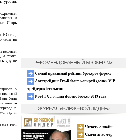
ть уровень
охранения
ранения и
ние Игорь
на Юрьева,
огласие на
ки решения
, а также
ось другое
РЕКОМЕНДОВАННЫЙ БРОКЕР №1
Самый правдивый рейтинг брокеров форекс
Автотрейдинг Pro-Rebate: копируй сделки VIP
трейдеров бесплатно
опросов о
оциальной
Nord FX лучший форекс брокер 2019 года
й она была
зможность
ЖУРНАЛ «БИРЖЕВОЙ ЛИДЕР»
 перевод в
та, где и
 ей в том,
Читать онлайн
Скачать номер