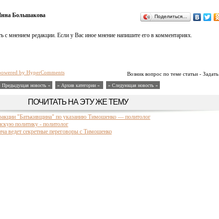
нна Большакова
Поделиться…
ь с мнением редакции. Если у Вас иное мнение напишите его в комментариях.
powered by HyperComments
Возник вопрос по теме статьи - Задать
« Предыдущая новость «
» Архив категории «
» Следующая новость »
ПОЧИТАТЬ НА ЭТУ ЖЕ ТЕМУ
фракции "Батькивщина" по указанию Тимошенко — политолог
нскую политику - политолог
ча ведет секретные переговоры с Тимошенко