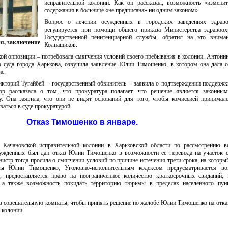
исправительной колонии. Как он рассказал, возможность «измени
содержания в больнице «не предписана» ни одним законом».
Вопрос о лечении осужденных в городских заведениях здраво
регулируется при помощи общего приказа Министерства здравоох
Государственной пенитенциарной службы, обратил на это внима
ия, заключение
Колпащиков.
й оппозиции – потребовала смягчения условий своего пребывания в колонии. Антони
о суда города Харькова, озвучила заявление Юлии Тимошенко, в котором она дала с
е.
икторий Тугайбей – государственный обвинитель – заявила о подтверждении поддерж
р рассказала о том, что прокуратура полагает, что решение является законным
у. Она заявила, что они не видят оснований для того, чтобы комиссией принимал
иваться в суде прокуратурой.
Отказ Тимошенко в январе.
 Качановской исправительной колонии в Харьковской области по рассмотрению в
сужденных был дан отказ Юлии Тимошенко в возможности ее перевода на участок с
стр тогда просила о смягчении условий по причине истечения трети срока, на которы
ты Юлии Тимошенко, Уголовно-исполнительным кодексом предусматривается во
, предоставляется право на неограниченное количество краткосрочных свиданий,
, а также возможность покидать территорию тюрьмы в пределах населенного пунк
 в совещательную комнаты, чтобы принять решение по жалобе Юлии Тимошенко на отказ
 колонии.