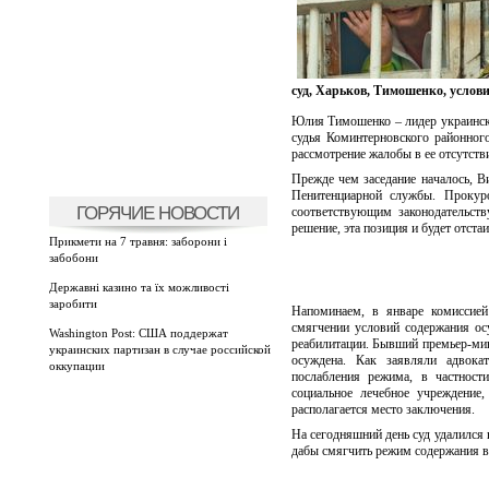
суд, Харьков, Тимошенко, услов
Юлия Тимошенко – лидер украинско
судья Коминтерновского районног
рассмотрение жалобы в ее отсутстви
Прежде чем заседание началось, В
Пенитенциарной службы. Прокуро
ГОРЯЧИЕ НОВОСТИ
соответствующим законодательств
решение, эта позиция и будет отста
Прикмети на 7 травня: заборони і
забобони
Державні казино та їх можливості
заробити
Напоминаем, в январе комиссией
смягчении условий содержания о
Washington Post: США поддержат
реабилитации. Бывший премьер-мини
украинских партизан в случае российской
осуждена. Как заявляли адвока
оккупации
послабления режима, в частности
социальное лечебное учреждение
располагается место заключения.
На сегодняшний день суд удалился
дабы смягчить режим содержания в