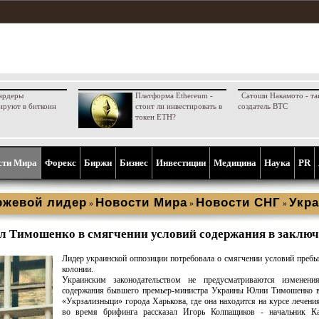
ардеры
Платформа Ethereum -
Сатоши Накамото - та
ируют в биткоин
стоит ли инвестировать в
создатель BTC
токен ETH?
сти Мира
Форекс
Биржи
Бизнес
Инвестиции
Медицина
Наука
PR
ржевой лидер
Новости Мира
Новости СНГ
Укра
»
»
»
ал Тимошенко в смягчении условий содержания в заклю
Лидер украинской оппозиции потребовала о смягчении условий пребы
колонии.
Украинским законодательством не предусматриваются изменени
содержания бывшего премьер-министра Украины Юлии Тимошенко в
«Укрзализныци» города Харькова, где она находится на курсе лечени
во время брифинга рассказал Игорь Колпащиков - начальник Ка