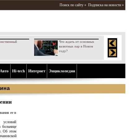
Поиск по сайту »
Подписка на новости »
инственный
Что ждать от основных
валютных пар в Новом
году?
Aвто
Hi-tech
Интернет
Энциклопедия
ина
чении
вания ее в
я условий
 больнице
я. Об этом
чановской