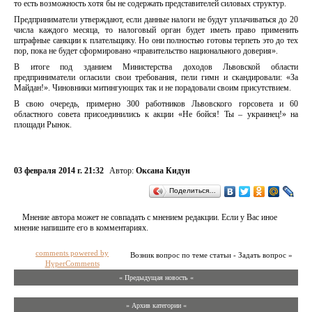
то есть возможность хотя бы не содержать представителей силовых структур.
Предприниматели утверждают, если данные налоги не будут уплачиваться до 20
числа каждого месяца, то налоговый орган будет иметь право применить
штрафные санкции к плательщику. Но они полностью готовы терпеть это до тех
пор, пока не будет сформировано «правительство национального доверия».
В итоге под зданием Министерства доходов Львовской области
предприниматели огласили свои требования, пели гимн и скандировали: «За
Майдан!». Чиновники митингующих так и не порадовали своим присутствием.
В свою очередь, примерно 300 работников Львовского горсовета и 60
областного совета присоединились к акции «Не бойся! Ты – украинец!» на
площади Рынок.
03 февраля 2014 г. 21:32
Автор:
Оксана Кидун
Поделиться…
Мнение автора может не совпадать с мнением редакции. Если у Вас иное
мнение напишите его в комментариях.
comments powered by
Возник вопрос по теме статьи - Задать вопрос »
HyperComments
« Предыдущая новость «
» Архив категории «