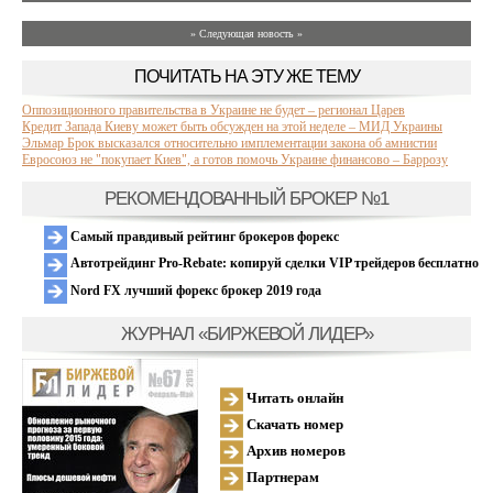
» Следующая новость »
ПОЧИТАТЬ НА ЭТУ ЖЕ ТЕМУ
Оппозиционного правительства в Украине не будет – регионал Царев
Кредит Запада Киеву может быть обсужден на этой неделе – МИД Украины
Эльмар Брок высказался относительно имплементации закона об амнистии
Евросоюз не "покупает Киев", а готов помочь Украине финансово – Баррозу
РЕКОМЕНДОВАННЫЙ БРОКЕР №1
Самый правдивый рейтинг брокеров форекс
Автотрейдинг Pro-Rebate: копируй сделки VIP трейдеров бесплатно
Nord FX лучший форекс брокер 2019 года
ЖУРНАЛ «БИРЖЕВОЙ ЛИДЕР»
Читать онлайн
Скачать номер
Архив номеров
Партнерам