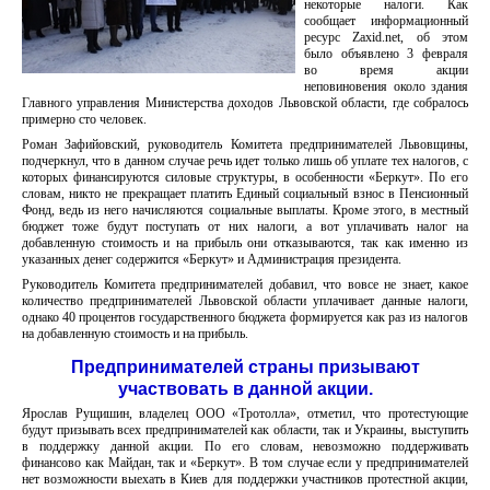
некоторые налоги. Как
сообщает информационный
ресурс Zaxid.net, об этом
было объявлено 3 февраля
во время акции
неповиновения около здания
Главного управления Министерства доходов Львовской области, где собралось
примерно сто человек.
Роман Зафийовский, руководитель Комитета предпринимателей Львовщины,
подчеркнул, что в данном случае речь идет только лишь об уплате тех налогов, с
которых финансируются силовые структуры, в особенности «Беркут». По его
словам, никто не прекращает платить Единый социальный взнос в Пенсионный
Фонд, ведь из него начисляются социальные выплаты. Кроме этого, в местный
бюджет тоже будут поступать от них налоги, а вот уплачивать налог на
добавленную стоимость и на прибыль они отказываются, так как именно из
указанных денег содержится «Беркут» и Администрация президента.
Руководитель Комитета предпринимателей добавил, что вовсе не знает, какое
количество предпринимателей Львовской области уплачивает данные налоги,
однако 40 процентов государственного бюджета формируется как раз из налогов
на добавленную стоимость и на прибыль.
Предпринимателей страны призывают
участвовать в данной акции.
Ярослав Рущишин, владелец ООО «Тротолла», отметил, что протестующие
будут призывать всех предпринимателей как области, так и Украины, выступить
в поддержку данной акции. По его словам, невозможно поддерживать
финансово как Майдан, так и «Беркут». В том случае если у предпринимателей
нет возможности выехать в Киев для поддержки участников протестной акции,