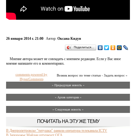
26 января 2014 г. 21:00
Автор:
Оксана Кидун
Поделиться…
Мнение автора может не совпадать с мнением редакции. Если у Вас иное
мнение напишите его в комментариях.
comments powered by
Возник вопрос по теме статьи - Задать вопрос »
HyperComments
« Предыдущая новость «
» Архив категории «
» Следующая новость »
ПОЧИТАТЬ НА ЭТУ ЖЕ ТЕМУ
В Днепропетровске "титушки" ранили оператора телеканала ICTV
В Запорожье Майдан штурмует ОГА