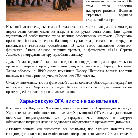
называемых «титушек». Об
этом стало известно
экспертам раздела «Новости
Украины» журнала
«Биржевой лидер».
Как сообщают очевидцы, главной отличительной чертой нападавших молодых
людей были белые маски на лице, а в их руках были биты. Еще одной
удивительной особенностью стало наличие георгиевских ленточек. «Титушки»
принялись бросать в евромайдановцев куски льда, снежки и петарды и
выкрикивать различные оскорбления. В ходе этого нападения оператор-
фрилансер Антон Авижас получил травмы, а фотографу «1+1» Сергею
Алексееву повредили камеру и разбили вспышку.
Драка была недолгой, так как подоспели сотрудники правоохранительных
органов, которые и проводили митингующих к памятнику Тарасу Шевченко.
Таким образом, в 18:00 около памятника Тарасу Шевченко митинг все-таки
начался, и в нем приняли участие более чем 700 человек.
Следует напомнить, что на фоне целой волны захватов облгосадминистраций по
все стране мэр Харькова Геннадий Кернес призвал всех участников акции
протеста действовать строго в рамках закона.
Харьковскую ОГА никто не захватывал.
Как сообщил Владимир Чистилин, один из активистов Евромайдана в городе
Харькове, какие-либо заявления о захвате Харьковской ОГА евромайдановцами
являются неправдивыми. Он утверждает, что вопрос о штурме
облгосадминистрации даже не поддавался обсуждению в оргкомитете движения.
Активист заявил, что абсолютно все понимают, что Харьков является тем
городом, где захват народом облгосадминистрации невозможен. Однако следует