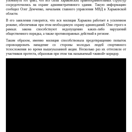
упомянуть тот факт, что все силы харьковских правоохранительных структур
сосредоточились на охране административного здания. Такую информацию
сообщил Олег Демченко, начальник главного управления МВД в Харьковской
области.
В его заявлении говорится, что вся милиция Харькова работает в усиленном
режиме, обеспечивая при этом необходимую охрану админзданий. Они строго в
рамках закона способствуют недопущению каких-либо нарушений
общественного порядка, а также противоправных действий в регионе.
Таким образом, именно милиция способствовала предотвращению попыток
спровоцировать нападение со стороны молодых людей спортивного
телосложения во время вышеуказанной акции. Несколько раз их оттесняли от
участников протеста, образовав при этом так называемый «живой» коридор.