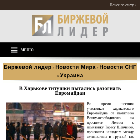
Поиск по сайту »
МЕНЮ
Биржевой лидер
Новости Мира
Новости СНГ
»
»
Украина
»
В Харькове титушки пытались разогнать
Евромайдан
Во время шествия
участников харьковского
Евромайдана от памятника
Воину-освободителю на
проспекте Ленина к
памятнику Тарасу Шевченко,
произошел инцидент между
активистами и группой так