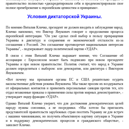
правительство полностью «дискредитировали себя и продемонстрировали свое
полное пренебрежение к европейским ценностям и принципам».
Условия диктаторской Украины.
По мнению Виталия Кличко, президент не должен вводить в заблуждение народ.
Кличко напомнил, что Виктор Янукович говорит о продолжении процесса
европейской интеграции. "Он уже сделал свой выбор в пользу превращения
Украины в диктатуру и сохранения ее экономической отсталости из-за
соглашения с Россией. Это соглашение противоречит национальным интересам
Украины", - подчеркивает лидер политической партии «УДАР».
В связи с этим Виталий Кличко выражает мнение, что Соглашение об
ассоциации с Евросоюзом может быть подписано при новом президенте
Украины и при новом правительстве. Политик считает, что народ в Украине
должен определиться с выбором: или демократия, или диктатура с Виктором
Януковичем.
«Вот почему мы призываем органы ЕС и США решительно осудить
насильственные действия режима Януковича. Мы также просим их воздержаться
от официальных контактов и применить персональные санкции против тех, кто
отдал незаконные приказы о применении силы против мирных демонстрантов», -
утверждает лидер фракции «УДАР».
Однако Виталий Кличко уверяет, что для достижения демократических целей
народу нужны союзники, а не посредники. «Мы хотели бы пригласить
представителей правительств зарубежных стран посетить Украину не для встреч
с нашими чиновниками, но получить объективную картину ситуации в Украине
и в поддержку демократических процессов и гражданского общества», -
заявляет Кличко.