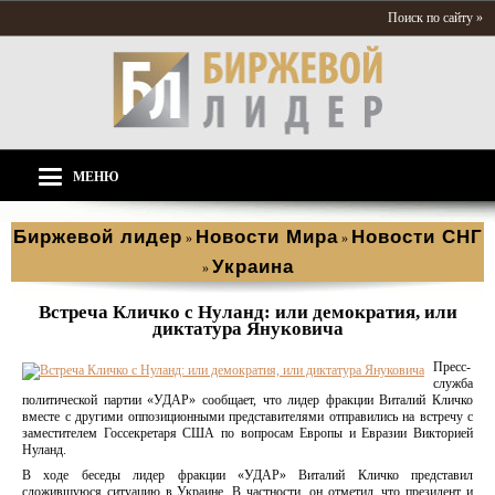
Поиск по сайту »
МЕНЮ
Биржевой лидер
Новости Мира
Новости СНГ
»
»
Украина
»
Встреча Кличко с Нуланд: или демократия, или
диктатура Януковича
Пресс-
служба
политической партии «УДАР» сообщает, что лидер фракции Виталий Кличко
вместе с другими оппозиционными представителями отправились на встречу с
заместителем Госсекретаря США по вопросам Европы и Евразии Викторией
Нуланд.
В ходе беседы лидер фракции «УДАР» Виталий Кличко представил
сложившуюся ситуацию в Украине. В частности, он отметил, что президент и