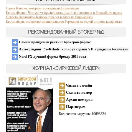
Слова Кличко, которые перевернули Евромайдан
Евромайданы: Что могут предпринять власть и оппозиция в ближайшее время
Невеста Владимира Кличко приедет в Киев на Евромайдан
Евромайдан: возможно вмешательство Германии на одной стороне конфликта
РЕКОМЕНДОВАННЫЙ БРОКЕР №1
Самый правдивый рейтинг брокеров форекс
Автотрейдинг Pro-Rebate: копируй сделки VIP трейдеров бесплатно
Nord FX лучший форекс брокер 2019 года
ЖУРНАЛ «БИРЖЕВОЙ ЛИДЕР»
Читать онлайн
Скачать номер
Архив номеров
Партнерам
Количество загрузок: 10698824