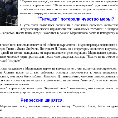
"Украинская правда", на киевских улицах появились первые пострадавшие
случае с журналистами "Общественного телевидения" удивляться особо
то обстоятельство, что в числе пострадавших от рук «сторонников» В.
оказались сотрудники милиции, и вовсе настораживает.
"Титушки" потеряли чувство меры?
С утра стали появляться сообщения о скоплении большого количест
людей специфической наружности, так называемых "титушек" в централ
то несколько тысяч таких людей находятся в районе Мариинского парка и неподалеку 
после того, как стало известно об избиении журналиста и видеооператора вещающего в
ия Гнапа и Якова Любчича. По словам Д. Гнапа, он с оператором попытался вступить 
одной из колонн неподалеку от переживающего реконструкцию Мариинского дворца, 
днако молодые люди промолчали, после чего раздалась команда "Валите их на землю и
уппой "титушек".
глись нападению в Мариинском парке, на выходе из него они встретили милиционеров,
ии. Однако после того, как работники милиции проследовали к месту инцидента
тами, они также были избиты. При этом Д. Гнап отметил, что сами правоохранители 
тва ни в коем случае не трогать приехавших из регионов "титушек", и теперь, вероят
увольнение из органов.
аины" журнала для инвесторов "Биржевой лидер" напоминают, что сегодня ночью н
али взрывное устройство, однако оно так и не было обнаружено.
Репрессии ширятся.
Мариинском парке, который находится в столице Украины, Киеве, была закидан
и.