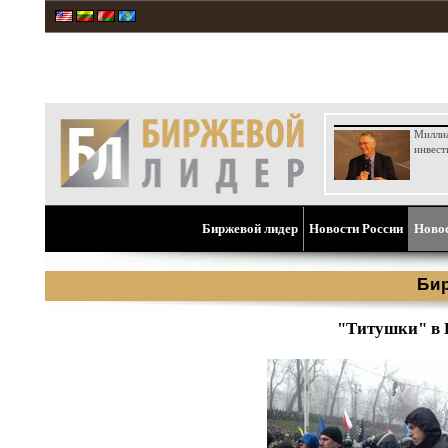
Милли
инвест
Биржевой лидер
Новости России
Ново
Би
"Титушки" в 