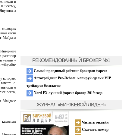
, и если в
 и нечему,
 Януковича
ва молодых
ьной части
от Майдана
 Интернете
в разговор
РЕКОМЕНДОВАННЫЙ БРОКЕР №1
и узнать у
 отбирайте
Самый правдивый рейтинг брокеров форекс
Автотрейдинг Pro-Rebate: копируй сделки VIP
 у которых
 вместе с
трейдеров бесплатно
заявляли о
нее всего,
Nord FX лучший форекс брокер 2019 года
а Майдане
ЖУРНАЛ «БИРЖЕВОЙ ЛИДЕР»
а камнями
Читать онлайн
Скачать номер