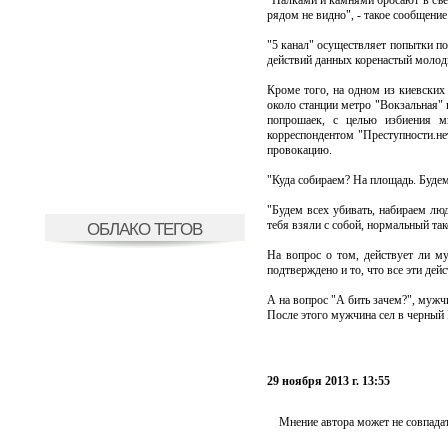
"Палками и камнями бросают в съе
рядом не видно", - такое сообщение
"5 канал" осуществляет попытки по
действий данных коренастый молод
Кроме того, на одном из киевских 
около станции метро "Вокзальная" 
попрошаек, с целью избиения м
корреспондентом "Преступности.не
провокацию.
"Куда собираем? На площадь. Будем 
"Будем всех убивать, набираем люд
тебя взяли с собой, нормальный та
ОБЛАКО ТЕГОВ
На вопрос о том, действует ли м
подтверждено и то, что все эти дей
А на вопрос "А бить зачем?", мужч
После этого мужчина сел в черный 
29 ноября 2013 г. 13:55
Мнение автора может не совпадат