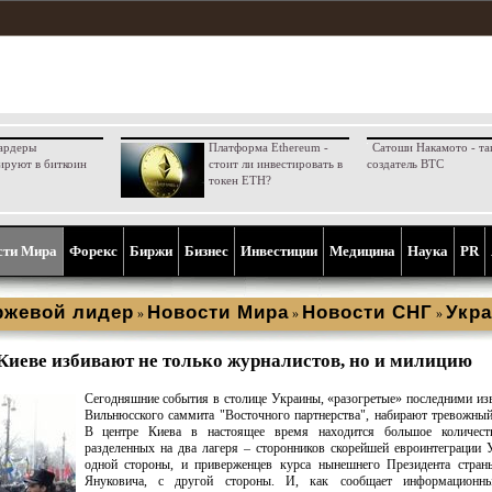
ардеры
Платформа Ethereum -
Сатоши Накамото - та
ируют в биткоин
стоит ли инвестировать в
создатель BTC
токен ETH?
сти Мира
Форекс
Биржи
Бизнес
Инвестиции
Медицина
Наука
PR
ржевой лидер
Новости Мира
Новости СНГ
Укра
»
»
»
Киеве избивают не только журналистов, но и милицию
Сегодняшние события в столице Украины, «разогретые» последними из
Вильнюсского саммита "Восточного партнерства", набирают тревожный
В центре Киева в настоящее время находится большое количест
разделенных на два лагеря – сторонников скорейшей евроинтеграции 
одной стороны, и приверженцев курса нынешнего Президента стран
Януковича, с другой стороны. И, как сообщает информационн