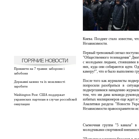
Киева. Позднее стало известно, ч
Независимости.
Первый тревожный сигнал поступил 
"Общественного телевидения" Дмитр
ГОРЯЧИЕ НОВОСТИ
с молодыми людьми, стоявшими в 
них, куда они собираются идти. О
Прикмети на 7 травня: заборони і
камеру!", что и было выполнено гр
забобони
После того как журналисты подвер
Державні казино та їх можливості
попросили разобраться в ситуац
заробити
подвергшимися нападению журналис
том, что им дана команда руководс
Washington Post: США поддержат
избитых милиционеров еще ждет и 
украинских партизан в случае российской
Аналитики раздела "Новости Укр
оккупации
Независимости правоохранители иск
Съемочная группа "5 канала" в 
молодчиками спортивной внешност