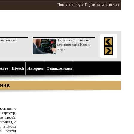
Поиск по сайту »
Подписка на новости »
инственный
Что ждать от основных
валютных пар в Новом
году?
Aвто
Hi-tech
Интернет
Энциклопедия
ина
вестиями с
 характер.
во людей,
Украины, с
ы Виктора
ый портал