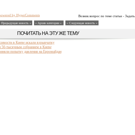
powered by HyperComments
Возник вопрос по теме статьи - Задать
« Предыдущая новость «
» Архив категории «
» Следующая новость »
ПОЧИТАТЬ НА ЭТУ ЖЕ ТЕМУ
симости в Киеве искали взрывчатку
и 50-тысячным собранием в Киеве
иняли попытку давления на Евромайдан