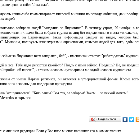
мочную группу "5 канала" "титушки". В Мариинском парке их остается несколько соте
 размещено на сайте "5 канала".
лучить какие-либо комментарии от киевской милиции по поводу избиения, да и вообще
ых людей.
вокзалов собирали людей "сандалить за Януковича". В пятницу утром, 29 ноября, в г
неизвестными лицами была собрана группа из лиц без определенного места жительства, 
итингующих на Евромайдане. Такая информация следует из видео, которое был
т". Мужчина, пользуясь нецензурными изречениями, созывал людей для того, дабы ор
сейчас за Януковича всех сандалить, бл*", - именно так ответил "работодатель" журнали
ей и все. Тебе надо репортаж какой-то? Поедь с нами сейчас. Поедешь? Не, не поедеш
кой пробивной парень", - с такими словами уговаривал молодой человек журналиста.
ужчина от имени Партии регионов, он отвечает в утвердительной форме. Кроме тог
ствия организованы для поддержки президента.
ина "отшучивается": "Бить зачем? Вот так, за забором! Зачем… за печкой можем".
Mercedes и скрылся.
Поделиться…
ь с мнением редакции. Если у Вас иное мнение напишите его в комментариях.