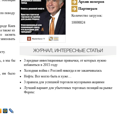
н. Милиции
Архив номеров
Партнерам
 по поводу
Количество загрузок:
10698824
ороде Киев
а также из
о заснять
ганизовать
ЖУРНАЛ, ИНТЕРЕСНЫЕ СТАТЬИ
сту.
3 вредные инвестиционные привычки, от которых нужно
ь, а мы бы
избавиться в 2015 году
Холодная война с Россией никогда и не заканчивалась
о, им было
Нефть: Все могло быть и хуже…
3 правила для успешной торговли мусорными акциями
Лучший вариант для убыточных торговых позиций на рынке
Форекс