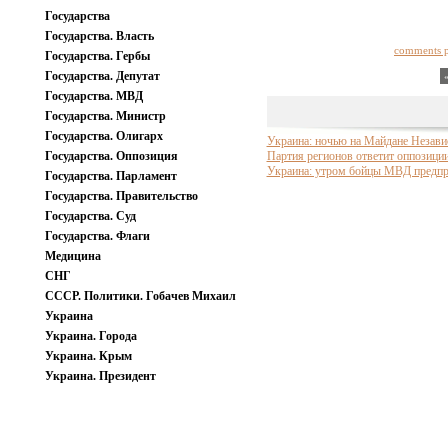
Государства
Государства. Власть
comments 
Государства. Гербы
Государства. Депутат
Государства. МВД
Государства. Министр
Государства. Олигарх
Украина: ночью на Майдане Незави
Государства. Оппозиция
Партия регионов ответит оппозици
Украина: утром бойцы МВД предпр
Государства. Парламент
Государства. Правительство
Государства. Суд
Государства. Флаги
Медицина
СНГ
СССР. Политики. Гобачев Михаил
Украина
Украина. Города
Украина. Крым
Украина. Президент