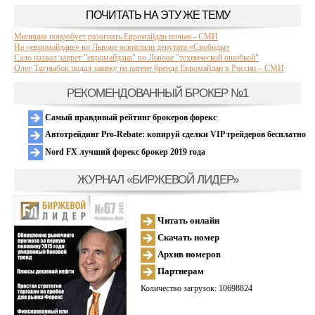
ПОЧИТАТЬ НА ЭТУ ЖЕ ТЕМУ
Милиция попробует разогнать Евромайдан ночью - СМИ
На «евромайдане» во Львове освистали депутата «Свободы»
Сало назвал запрет "евромайдана" во Львове "технической ошибкой"
Олег Тягныбок подал заявку на патент бренда Евромайдан в России – СМИ
РЕКОМЕНДОВАННЫЙ БРОКЕР №1
Самый правдивый рейтинг брокеров форекс
Автотрейдинг Pro-Rebate: копируй сделки VIP трейдеров бесплатно
Nord FX лучший форекс брокер 2019 года
ЖУРНАЛ «БИРЖЕВОЙ ЛИДЕР»
Читать онлайн
Скачать номер
Архив номеров
Партнерам
Количество загрузок: 10698824