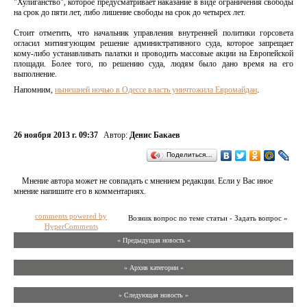
"Хулиганство", которое предусматривает наказание в виде ограничения свободы
на срок до пяти лет, либо лишение свободы на срок до четырех лет.
Стоит отметить, что начальник управления внутренней политики горсовета
огласил митингующим решение административного суда, которое запрещает
кому-либо устанавливать палатки и проводить массовые акции на Европейской
площади. Более того, по решению суда, людям было дано время на его
выполнение.
Напомним,
нынешней ночью в Одессе власть уничтожила Евромайдан
.
26 ноября 2013 г. 09:37
Автор:
Денис Бакаев
Поделиться…
Мнение автора может не совпадать с мнением редакции. Если у Вас иное
мнение напишите его в комментариях.
comments powered by
Возник вопрос по теме статьи - Задать вопрос »
HyperComments
« Предыдущая новость «
» Архив категории «
» Следующая новость »