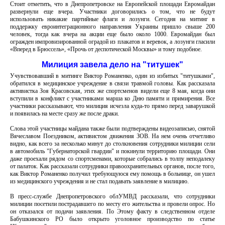
Стоит отметить, что в Днепропетровске на Европейской площади Евромайдан
развернули еще вчера. Участники договорились о том, что не будут
использовать никакие партийные флаги и лозунги. Сегодня на митинг в
поддержку евроинтеграционного направления Украины пришло свыше 200
человек, тогда как вчера на акции еще было около 1000. Евромайдан был
огражден импровизированной оградой из плакатов и веревок, а лозунги гласили
«Вперед в Брюссель», «Прочь от деспотической Москвы» и тому подобное.
Милиция завела дело на "титушек"
Учувствовавший в митинге Виктор Романенко, один из избитых "титушками",
обратился в медицинское учреждение в связи травмой головы. Как рассказала
активистка Зоя Красовская, этих же спортсменов видели еще 8 мая, когда они
вступили в конфликт с участниками марша ко Дню памяти и примирения. Все
участники рассказывают, что милиция исчезла куда-то прямо перед заварушкой
и появилась на месте сразу же после драки.
Слова этой участницы майдана также были подтверждены видеозаписью, снятой
Вячеславом Поездником, активистом движения ЗОВ. На нем очень отчетливо
видно, как всего за несколько минут до столкновения сотрудники милиции сели
в автомобиль "Губернаторской гвардии" и покинули территорию площади. Они
даже проехали рядом со спортсменами, которые собрались в толпу неподалеку
от палаток. Как рассказали сотрудники правоохранительных органов, после того,
как Виктор Романенко получил требующуюся ему помощь в больнице, он ушел
из медицинского учреждения и не стал подавать заявление в милицию.
В пресс-службе Днепропетровского облУМВД рассказали, что сотрудники
милиции посетили пострадавшего по месту его жительства и провели опрос. Но
он отказался от подачи заявления. По Этому факту в следственном отделе
Бабушкинского РО было открыто уголовное производство по статье