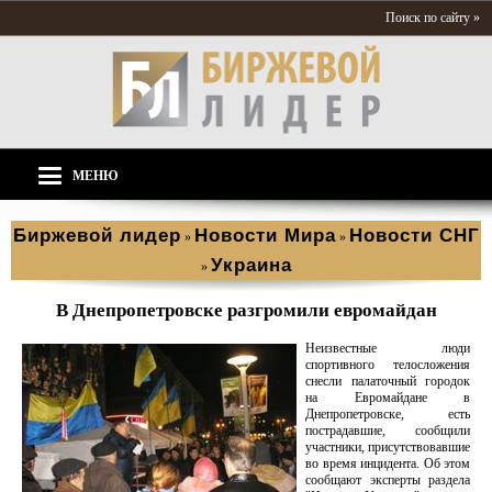
Поиск по сайту »
МЕНЮ
Биржевой лидер
Новости Мира
Новости СНГ
»
»
Украина
»
В Днепропетровске разгромили евромайдан
Неизвестные люди
спортивного телосложения
снесли палаточный городок
на Евромайдане в
Днепропетровске, есть
пострадавшие, сообщили
участники, присутствовавшие
во время инцидента. Об этом
сообщают эксперты раздела