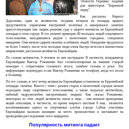
"Новости Украины" издания
для инвесторов "Биржевой
лидер".
Как рассказал Кирилл
Дороленко, один из активистов, поздним вечером на площадь пришел
представитель управления внутренней политики и намеревался зачитать
присутствующим там людям решение суда о запрете митингов на Европейской
площади в этом городе. В тот момент примерно 40 молодых людей спортивного
телосложения, находившиеся рядом с палаточным городком, совершили
нападение. Они начали сдирать палатки и избивать людей. Нападение продлилось
не более 3 минут, после чело молодые люди очень быстро исчезли в неизвестном
направлении, рассказали активисты Евромайдана.
По словам активистов, 6 человек из них пострадали. В частности, координатор
Евромайдана Виктор Романенко был госпитализирован на машине «скорой
помощи» с сотрясением головного мозга, ушибом головы и руки. Эту
информацию подтвердил и сам Виктор Романенко по телефону, когда его везли
в больницу.
По его словам, в этот вечер активисты Евромайдана установили на Европейской
площади палатки. Вместе с этим с разных сторон в палаточный городок начали
подходить люди спортивного телосложения, а также подъехал автомобиль,
набитый недружелюбно настроенными людьми. Как сказал Романенко,
некоторых из этих людей активисты знали в лицо – они мешали проведению
акций оппозиции, в частности, во время мирного шествия 8 мая, являются
воспитанниками одного из спортивных клубов города. Сейчас участники
Евромайдана вызвали милицию на место происшествия и настаивают на
проведении расследования этого инцидента.
Популярность митинга падает