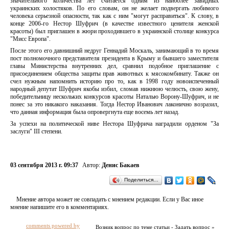
значительного количества лет считается одним из наиболее завидных
украинских холостяков. По его словам, он не желает подвергать любимого
человека серьезной опасности, так как с ним "могут расправиться". К слову, в
конце 2006-го Нестор Шуфрич (в качестве известного ценителя женской
красоты) был приглашен в жюри проходившего в украинской столице конкурса
"Мисс Европа".
После этого его давнишний недруг Геннадий Москаль, занимающий в то время
пост полномочного представителя президента в Крыму и бывшего заместителя
главы Министерства внутренних дел, сравнил подобное приглашение с
присоединением общества защиты прав животных к мясокомбинату. Также он
счел нужным напомнить историю про то, как в 1998 году новоиспеченный
народный депутат Шуфрич якобы избил, сломав нижнюю челюсть, свою жену,
победительницу нескольких конкурсов красоты Наталью Ворону-Шуфрич, и не
понес за это никакого наказания. Тогда Нестор Иванович лаконично возразил,
что данная информация была опровергнута еще восемь лет назад.
За успехи на политической ниве Нестора Шуфрича наградили орденом "За
заслуги" III степени.
03 сентября 2013 г. 09:37
Автор:
Денис Бакаев
Поделиться…
Мнение автора может не совпадать с мнением редакции. Если у Вас иное
мнение напишите его в комментариях.
comments powered by
Возник вопрос по теме статьи - Задать вопрос »