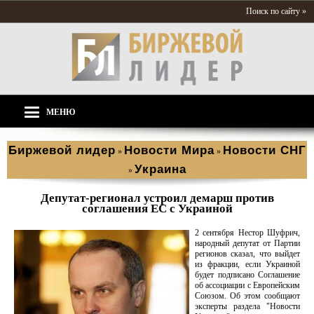
Поиск по сайту »
МЕНЮ
Биржевой лидер
Новости Мира
Новости СНГ
»
»
Украина
»
Депутат-регионал устроил демарш против
соглашения ЕС с Украиной
2 сентября Нестор Шуфрич,
народный депутат от Партии
регионов сказал, что выйдет
из фракции, если Украиной
будет подписано Соглашение
об ассоциации с Европейским
Союзом. Об этом сообщают
эксперты раздела "Новости