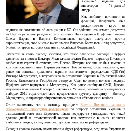
Украины" издания для
инвесторов "Биржевой
лидер".
Как сообщили источники из
фракции, Шуфричем был
раскритикован курс на
подписание соглашения об ассоциации с ЕС. Он добавил, что немало депутатов
из Партии регионов разделяют его позицию. По сведениям Шуфрича, помимо
Олега Царева и Вадима Колесниченко, которые выступают против
евроинтеграции, свое мнение также имеют Вячеслав Богуслаев и ряд депутатов,
бизнес-интересы которых связаны с Российской Федерацией.
Эксперты в свою очередь считают, что такое заявление господин Шуфрич
сделал из-за влияния Виктора Медведчука. Вадим Карасев, директор Института
глобальных стратегий отметил, что Нестор Шуфрич все еще не был замечен в
критике основной линии Партии регионов. Тем не менее, стоит напомнить, что
ранее он занимал должность первого заместителя председателя СДПУ(о)
Виктора Медведчука, выступающего за вступление Украины в Таможеный союз
России, Казахстана и Республики Беларусь. Судя по всему, полагает эксперт,
Шуфрич хочет вернуться к Медведчуку. Как ранее сообщали СМИ, Кремль
недоволен правлением Виктора Януковича в Украине, поэтому на президентских
выборах 2015 года отдаст свое предпочтение другому фавориту – Виктору
Медведчуку, инициатору общественного движения «Украинский выбор».
Стоит напомнить, что в пятницу президент
Виктор Янукович заявил о
необходимости проведения референдума
по вопросу вступления Украины в
Таможенный союз или Евросоюз. Глава государства утверждает, что такой
дальновидный и стратегический вопрос как вступление в союз, является
выбором граждан, а следовательно, должен решаться на референдуме.
Сегодня сложно сказать, каким именно будет референдум, ведь пока Украина не