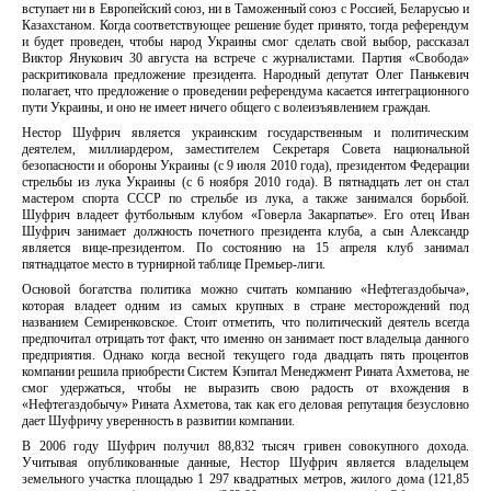
вступает ни в Европейский союз, ни в Таможенный союз с Россией, Беларусью и
Казахстаном. Когда соответствующее решение будет принято, тогда референдум
и будет проведен, чтобы народ Украины смог сделать свой выбор, рассказал
Виктор Янукович 30 августа на встрече с журналистами. Партия «Свобода»
раскритиковала предложение президента. Народный депутат Олег Панькевич
полагает, что предложение о проведении референдума касается интеграционного
пути Украины, и оно не имеет ничего общего с волеизъявлением граждан.
Нестор Шуфрич является украинским государственным и политическим
деятелем, миллиардером, заместителем Секретаря Совета национальной
безопасности и обороны Украины (с 9 июля 2010 года), президентом Федерации
стрельбы из лука Украины (с 6 ноября 2010 года). В пятнадцать лет он стал
мастером спорта СССР по стрельбе из лука, а также занимался борьбой.
Шуфрич владеет футбольным клубом «Говерла Закарпатье». Его отец Иван
Шуфрич занимает должность почетного президента клуба, а сын Александр
является вице-президентом. По состоянию на 15 апреля клуб занимал
пятнадцатое место в турнирной таблице Премьер-лиги.
Основой богатства политика можно считать компанию «Нефтегаздобыча»,
которая владеет одним из самых крупных в стране месторождений под
названием Семиренковское. Стоит отметить, что политический деятель всегда
предпочитал отрицать тот факт, что именно он занимает пост владельца данного
предприятия. Однако когда весной текущего года двадцать пять процентов
компании решила приобрести Систем Кэпитал Менеджмент Рината Ахметова, не
смог удержаться, чтобы не выразить свою радость от вхождения в
«Нефтегаздобычу» Рината Ахметова, так как его деловая репутация безусловно
дает Шуфричу уверенность в развитии компании.
В 2006 году Шуфрич получил 88,832 тысяч гривен совокупного дохода.
Учитывая опубликованные данные, Нестор Шуфрич является владельцем
земельного участка площадью 1 297 квадратных метров, жилого дома (121,85