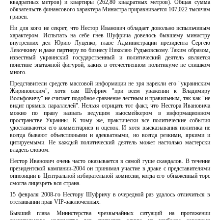
квадратных метров) и квартиры (262,80 квадратных метров). Общая сумма
обязательств финансового характера Министра приравнивается 107,022 тысячам
гривен.
Ни для кого не секрет, что Нестор Иванович обладает довольно вспыльчивым
характером. Испытать на себе гнев Шуфрича довелось бывшему министру
внутренних дел Юрию Луценко, главе Администрации президента Сергею
Левочкину и даже партнеру по бизнесу Николаю Рудьковскому. Таким образом,
известный украинский государственный и политический деятель является
поистине эпатажной фигурой, каких в отечественном политикуме не слишком
много.
Представители средств массовой информации не зря нарекли его "украинским
Жириновским", хотя сам Шуфрич "при всем уважении к Владимиру
Вольфовичу" не считает подобное сравнение лестным и правильным, так как "не
видит прямых параллелей". Нельзя отрицать тот факт, что Нестора Ивановича
можно по праву назвать ведущим ньюсмейкером в информационном
пространстве Украины. К тому же, практически все политические события
удостаиваются его комментариев и оценок. И хотя высказывания политика не
всегда бывают объективными и адекватными, но всегда резкими, яркими и
цитируемыми. Не каждый политический деятель может настолько мастерски
владеть словом.
Нестор Иванович очень часто оказывается в самой гуще скандалов. В течение
президентской кампании-2004 он принимал участие в драке с представителями
оппозиции в Центральной избирательной комиссии, когда его обнаженный торс
смогла лицезреть вся страна.
15 февраля 2008-го Нестору Шуфричу в очередной раз удалось отличиться в
отстаивании прав VIP-заключенных.
Бывший глава Министерства чрезвычайных ситуаций на протяжении