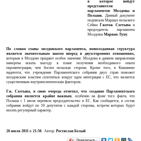
в которое войдут
представители
парламентов Молдовы и
Польши.
Данный документ
подписали Маршал польского
Сейма
Гжегож Схетына
и
председатель парламента
Молдовы
Мариан Лупу
.
По словам главы молдовского парламента, новосозданная структура
является значительным шагом вперед в двухсторонних отношениях,
которым в Молдове придают особое значение. Молдова в данном направлении
намерена искать выгоду в плане получения необходимого опыта
евроинтеграции, чем богата польская сторона. Кроме того, в Кишиневе
надеются, что учреждение Парламентского собрания двух стран поможет
молдовским властям сплотиться вокруг идеи интеграции с ЕС, что является
существенным внутриполитическим фактором.
Гж. Схетына, в свою очередь отметил, что создание Парламентского
собрания является крайне важным
, особенно на фоне того факта, что
Польша с 1 июля переняла председательство в ЕС. Как сообщается, в состав
собрания войдут по 10 депутатов с каждой стороны, встречи которых будут
носить регулярный характер.
26 июля 2011 г. 21:56
Автор:
Ростислав Белый
Поделиться…