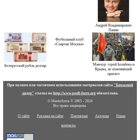
Андрей Владимирович
Панин
Футбольный клуб
«Спартак Москва»
Мамчур: герой Бельбека и
Белорусский рубль доллар
Крыма, не изменивший
присяге
При полном или частичном использовании материалов сайта
"Биржевой
лидер"
ссылка на
http://www.profi-forex.org
обязательна.
© Masterforex-V 2005 - 2024
Все права защищены.
О сайте
Реклама на сайте
Партнерам
Авторам
Наши
контакты