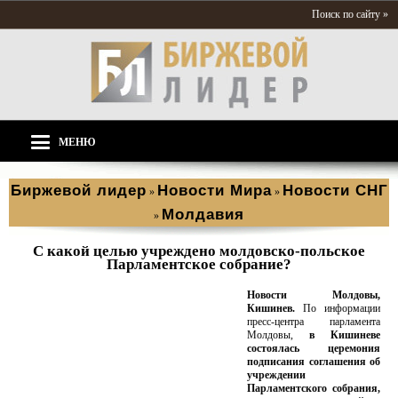
Поиск по сайту »
МЕНЮ
Биржевой лидер
Новости Мира
Новости СНГ
»
»
Молдавия
»
С какой целью учреждено молдовско-польское
Парламентское собрание?
Новости Молдовы,
Кишинев.
По информации
пресс-центра парламента
Молдовы,
в Кишиневе
состоялась церемония
подписания соглашения об
учреждении
Парламентского собрания,