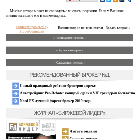
Мнение автора может не совпадать с мнением редакции. Если у Вас иное
мнение напишите его в комментариях.
comments powered by
Возник вопрос по теме статьи - Задать вопрос »
HyperComments
« Предыдущая новость «
» Архив категории «
» Следующая новость »
РЕКОМЕНДОВАННЫЙ БРОКЕР №1
Самый правдивый рейтинг брокеров форекс
Автотрейдинг Pro-Rebate: копируй сделки VIP трейдеров бесплатно
Nord FX лучший форекс брокер 2019 года
ЖУРНАЛ «БИРЖЕВОЙ ЛИДЕР»
Читать онлайн
Скачать номер