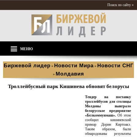
Поиск по сайту »
МЕНЮ
Биржевой лидер
Новости Мира
Новости СНГ
»
»
Молдавия
»
Троллейбусный парк Кишинева обновят белорусы
Тендер на поставку
троллейбусов для столицы
Молдовы выиграло
белорусское предприятие
«Белкоммунмаш».
Об этом
сообщил кишиневский
примар Дорин Киртоакэ.
Таким образом, были
обнародованы результаты