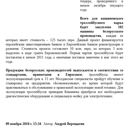
тендера, проведенного в
начале октября текущего
года.
Всего для кишиневского
троллейбусного парка
будет закуплено 102
машины белорусского
производства
, каждая из
которых имеет стоимость – 125 тысяч евро. Данный проект финансируется
европейским инвестиционным банком и Европейским банком реконструкции и
развития. Стоимость проекта составляет 10 млн. евро, из которых 3 млн.
выделено в виде гранта Еврокомиссией. Первая партия троллейбусов будет
поставлена в начале 2011 года, а окончание поставок намечено в мае этого же
года.
Продукция белорусских производителей выпускается в соответствии со
стандартами, принятыми в Евросоюзе
, троллейбусы имеют
эксплуатационный срок в 15 лет. Молдавские специалисты пройдут обучение и
стажировку на предприятии «Белкоммунмаш», во время которой будут
практиковаться в обслуживании и правильной эксплуатации новой техники. Для
эксплуатации троллейбусов примария Кишинева приобрела все необходимое
диагностическое оборудование и специальную мойку для электротехники.
09 ноября 2010 г. 15:34
Автор:
Андрей Верещагин