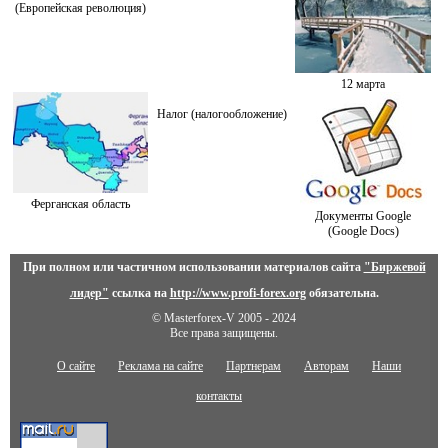
(Европейская революция)
12 марта
Налог (налогообложение)
Ферганская область
Документы Google
(Google Docs)
При полном или частичном использовании материалов сайта
"Биржевой
лидер"
ссылка на
http://www.profi-forex.org
обязательна.
© Masterforex-V 2005 - 2024
Все права защищены.
О сайте
Реклама на сайте
Партнерам
Авторам
Наши
контакты