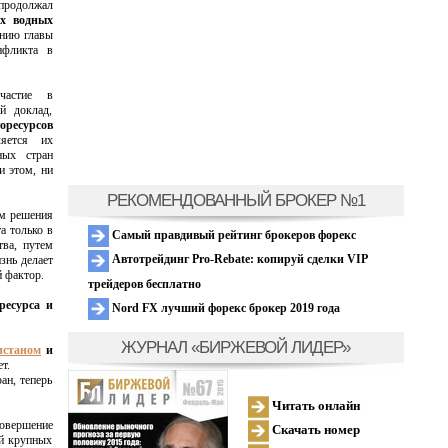
 продолжал
ых водных
нию главы
нфликта в
частие в
й доклад,
оресурсов
яется их
ных стран
и этом, ни
РЕКОМЕНДОВАННЫЙ БРОКЕР №1
ом решения
а только в
Самый правдивый рейтинг брокеров форекс
тва, путем
Автотрейдинг Pro-Rebate: копируй сделки VIP
знь делает
й фактор.
трейдеров бесплатно
ресурса и
Nord FX лучший форекс брокер 2019 года
ЖУРНАЛ «БИРЖЕВОЙ ЛИДЕР»
истаном
и
т.
ан, теперь
Читать онлайн
совершение
Скачать номер
ой крупных