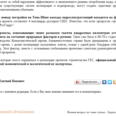
влечет за собой нарушения эффективного и экономичного режима потребления воды, 
ии существующих систем мелиорации и водопровода, могут создать серьезные п
гомиллионными убытками.
 поводу постройки на Тянь-Шане каскада гидроэлектростанций находятся на 
ь проекта составляет 4 миллиарда долларов США. Известно, что всем процессом стр
"РусГидро".
проекты, охватывающие своим размахом тысячи квадратных километров ус
иять на состояние природных факторов в регионе.
Такое уже было в 60-70-х года
ководства Коммунистической партии, ближневосточные страны были превращены в л
о время, с целью мелиорации засушливых земель, только с одной реки Амударья отб
. Этот фактор, вместе с остальными глобальными проектами советских руководителе
 процентов.
 которые могут скрываться в реализации проектов строительства ГЕС,
официальный
ой экономической и экологической их экспертизы.
Евгений Попович
Поделиться…
ь с мнением редакции. Если у Вас иное мнение напишите его в комментариях.
powered by HyperComments
Возник вопрос по теме статьи - Задать