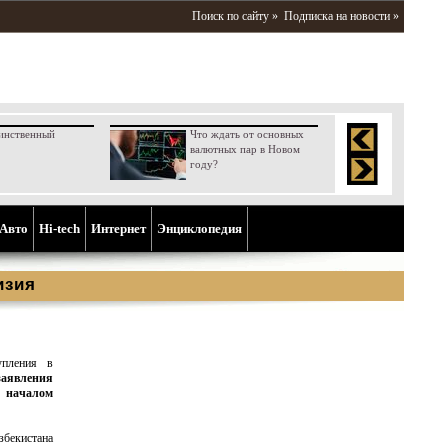
Поиск по сайту »
Подписка на новости »
инственный
Что ждать от основных
валютных пар в Новом
году?
Aвто
Hi-tech
Интернет
Энциклопедия
изия
упления в
заявления
с началом
збекистана