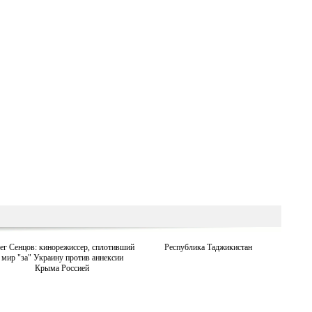
ег Сенцов: кинорежиссер, сплотивший
Республика Таджикистан
мир "за" Украину против аннексии
Крыма Россией