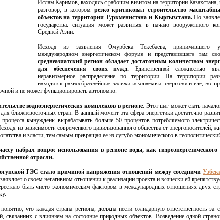
Ислам Каримов, находясь с рабочим визитом на территории Казахстана,
разговор, в котором
резко критиковал строительство масштабн
объектов на территории Туркменистана и Кыргызстана.
По заявле
государства, ситуация может развиться в начало вооруженного ко
Средней Азии.
Исходя из заявления Омурбека Текебаева, принимавшего у
международном энергетическом форуме и представившего там сво
среднеазиатский регион обладает достаточным количеством энерг
для обеспечения своих нужд.
Единственной сложностью явл
неравномерное распределение по территории. На территории раз
находятся разнообразнейшие залежи ископаемых энергоносителе, но пр
точной и не может функционировать автономно.
ительстве водноэнергетических комплексов в регионе
. Этот шаг может стать начал
для ближневосточных стран. В данный момент эта сфера энергетики достаточно развит
и процесса вынуждены вырабатывать больше 50 процентов потребляемого электричес
 Исходя из зависимости современного цивилизованного общества от энергоносителей, жи
гатства и власти, тем самым превращая ее из сугубо экономического в геополитически
ассу набрал вопрос использования в регионе воды, как гидроэнергетического 
яйственной отрасли.
Рогунской ГЭС стало причиной напряжения отношений между соседними
Узбек
заявляет о своем негативном отношении к реализации проекта и всячески ей препятствуе
ерестало быть чисто экономическим фактором в международных отношениях двух стр
ку.
 понятно, что каждая страна региона, должна нести солидарную ответственность за 
й, связанных с влиянием на состояние природных объектов. Возведение одной стран