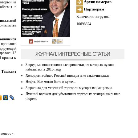
Архив номеров
который на
роблемы в
Партнерам
Количество загрузок:
финальной
10698824
оительства
тоявшейся
х прошлого
идирующий
ЖУРНАЛ, ИНТЕРЕСНЫЕ СТАТЬИ
иралось 13
й привел к
3 вредные инвестиционные привычки, от которых нужно
избавиться в 2015 году
 Ташкент
Холодная война с Россией никогда и не заканчивалась
Нефть: Все могло быть и хуже…
3 правила для успешной торговли мусорными акциями
Лучший вариант для убыточных торговых позиций на рынке
Форекс
 вопрос »