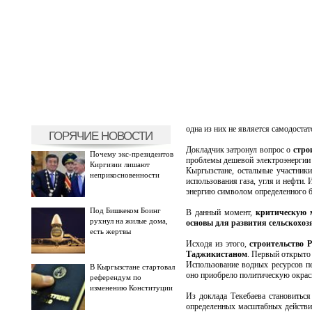
одна из них не является самодоста
ГОРЯЧИЕ НОВОСТИ
Докладчик затронул вопрос о
стро
Почему экс-президентов
проблемы дешевой электроэнергии 
Киргизии лишают
Кыргызстане, остальные участник
неприкосновенности
использования газа, угля и нефти.
энергию символом определенного бо
Под Бишкеком Боинг
В данный момент,
критическую м
рухнул на жилые дома,
основы для развития сельскохоз
есть жертвы
Исходя из этого,
строительство 
Таджикистаном
. Первый открыто 
Использование водных ресурсов п
В Кыргызстане стартовал
оно приобрело политическую окрас
референдум по
изменению Конституции
Из доклада Текебаева становиться
определенных масштабных действи