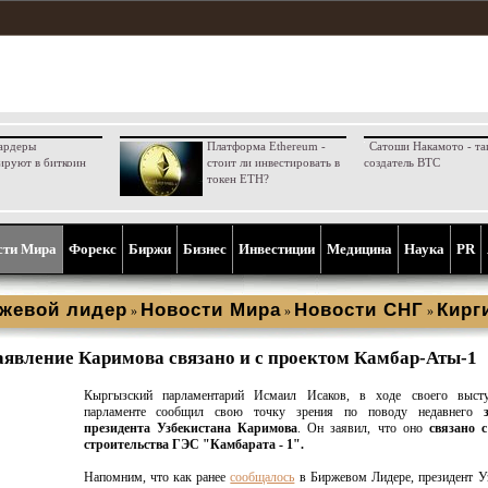
ардеры
Платформа Ethereum -
Сатоши Накамото - та
ируют в биткоин
стоит ли инвестировать в
создатель BTC
токен ETH?
сти Мира
Форекс
Биржи
Бизнес
Инвестиции
Медицина
Наука
PR
жевой лидер
Новости Мира
Новости СНГ
Кирг
»
»
»
аявление Каримова связано и с проектом Камбар-Аты-1
Кыргызский парламентарий Исмаил Исаков, в ходе своего выст
парламенте сообщил свою точку зрения по поводу недавнего
президента Узбекистана Каримова
. Он заявил, что оно
связано 
строительства ГЭС "Камбарата - 1".
Напомним, что как ранее
сообщалось
в Биржевом Лидере, президент У