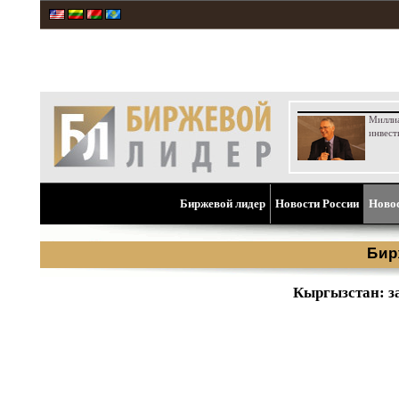
Милли
инвест
Биржевой лидер
Новости России
Ново
Бир
Кыргызстан: з