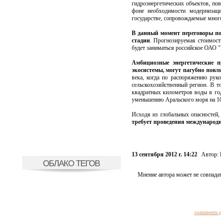
гидроэнергетических объектов, по
фоне необходимости модернизац
государстве, сопровождаемые мно
В данный момент переговоры по
стадии
. Прогнозируемая стоимост
будет заниматься российское ОАО 
Амбициозные энергетические 
экосистемы, могут пагубно повл
века, когда по распоряжению ру
сельскохозяйственный регион. В т
квадратных километров воды в год
уменьшению Аральского моря на 10
Исходя из глобальных опасностей,
требует проведения международн
13 сентября 2012 г. 14:22
Автор:
ОБЛАКО ТЕГОВ
Мнение автора может не совпадат
comments 