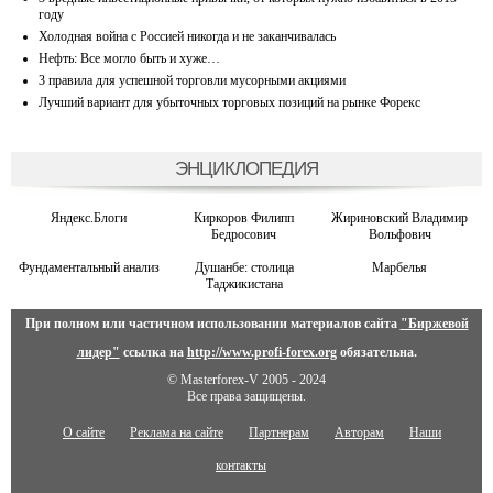
году
Холодная война с Россией никогда и не заканчивалась
Нефть: Все могло быть и хуже…
3 правила для успешной торговли мусорными акциями
Лучший вариант для убыточных торговых позиций на рынке Форекс
ЭНЦИКЛОПЕДИЯ
Яндекс.Блоги
Киркоров Филипп
Жириновский Владимир
Бедросович
Вольфович
Фундаментальный анализ
Душанбе: столица
Марбелья
Таджикистана
При полном или частичном использовании материалов сайта
"Биржевой
лидер"
ссылка на
http://www.profi-forex.org
обязательна.
© Masterforex-V 2005 - 2024
Все права защищены.
О сайте
Реклама на сайте
Партнерам
Авторам
Наши
контакты