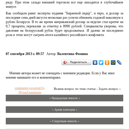
ряду. При этом сальдо внешней торговли все еще находится в глубочайшем
минусе.
Как сообщали ранее эксперты издания "Биржевой лидер", и евро, и доллар за
последние семь дней августа несколько раз успели обновить годовой максимум к
рублю Беларуси. В то же время американский доллар за неделю стал крепче на
0,7 процента, перевалив за отметку в 8990 рублей. Специалисты уверены, что
давление на белорусский рубль будет продолжаться. И далеко не последнюю
роль в этом могут сыграть итоги калийного российского конфликта.
07 сентября 2013 г. 09:57
Автор:
Валентина Фомина
Поделиться…
Мнение автора может не совпадать с мнением редакции. Если у Вас иное
мнение напишите его в комментариях.
comments powered by
Возник вопрос по теме статьи - Задать вопрос »
HyperComments
« Предыдущая новость «
» Архив категории «
» Следующая новость »