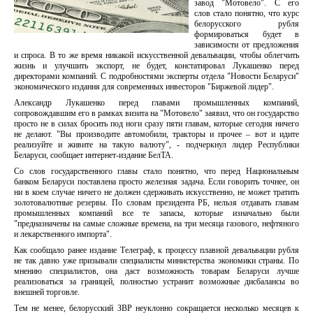
завод "Мотовело". С его
слов стало понятно, что курс
белорусского рубля
формироваться будет в
зависимости от предложения
и спроса. В то же время никакой искусственной девальвации, чтобы облегчить
жизнь и улучшить экспорт, не будет, констатировал Лукашенко перед
директорами компаний. С подробностями эксперты отдела "Новости Беларуси"
экономического издания для современных инвесторов "Биржевой лидер".
Александр Лукашенко перед главами промышленных компаний,
сопровождавшим его в рамках визита на "Мотовело" заявил, что он государство
просто не в силах бросить под ноги сразу пяти главам, которые сегодня ничего
не делают. "Вы производите автомобили, тракторы и прочее – вот и идите
реализуйте и живите на такую валюту", - подчеркнул лидер Республики
Беларуси, сообщает интернет-издание БелТА.
Со слов государственного главы стало понятно, что перед Национальным
банком Беларуси поставлена просто железная задача. Если говорить точнее, он
ни в коем случае ничего не должен сдерживать искусственно, не может тратить
золотовалютные резервы. По словам президента РБ, нельзя отдавать главам
промышленных компаний все те запасы, которые изначально были
"предназначены на самые сложные времена, на три месяца газового, нефтяного
и лекарственного импорта".
Как сообщало ранее издание Телеграф, к процессу плавной девальвации рубля
не так давно уже призывали специалисты министерства экономики страны. По
мнению специалистов, она даст возможность товарам Беларуси лучше
реализоваться за границей, полностью устранит возможные дисбалансы во
внешней торговле.
Тем не менее, белорусский ЗВР неуклонно сокращается несколько месяцев к