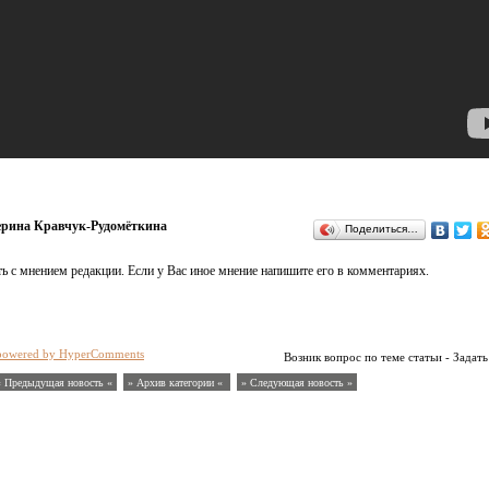
ерина Кравчук-Рудомёткина
Поделиться…
ь с мнением редакции. Если у Вас иное мнение напишите его в комментариях.
powered by HyperComments
Возник вопрос по теме статьи - Задать
« Предыдущая новость «
» Архив категории «
» Следующая новость »