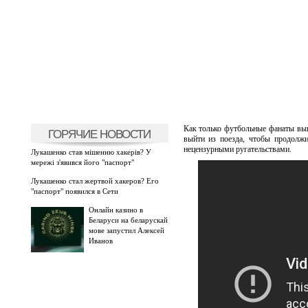
Как только футбольные фанаты выш
ГОРЯЧИЕ НОВОСТИ
выйти из поезда, чтобы продолжи
нецензурными ругательствами.
Лукашенко став мішенню хакерів? У
мережі з'явився його "паспорт"
Лукашенко стал жертвой хакеров? Его
"паспорт" появился в Сети
Онлайн казино в
Беларуси на беларускай
мове запустил Алексей
Иванов