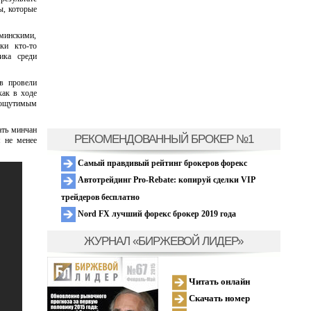
ы, которые
 минскими,
ки кто-то
ика среди
в провели
как в ходе
 ощутимым
ать минчан
РЕКОМЕНДОВАННЫЙ БРОКЕР №1
я не менее
Самый правдивый рейтинг брокеров форекс
Автотрейдинг Pro-Rebate: копируй сделки VIP
трейдеров бесплатно
Nord FX лучший форекс брокер 2019 года
ЖУРНАЛ «БИРЖЕВОЙ ЛИДЕР»
Читать онлайн
Скачать номер