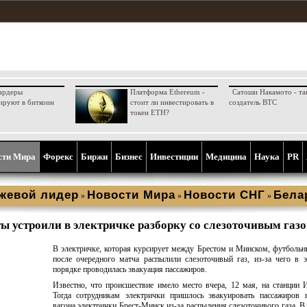
ардеры
Платформа Ethereum -
Сатоши Накамото - та
ируют в биткоин
стоит ли инвестировать в
создатель BTC
токен ETH?
сти Мира
Форекс
Биржи
Бизнес
Инвестиции
Медицина
Наука
PR
жевой лидер
Новости Мира
Новости СНГ
Бела
»
»
»
ы устроили в электричке разборку со слезоточивым газ
В электричке, которая курсирует между Брестом и Минском, футболь
после очередного матча распылили слезоточивый газ, из-за чего в 
порядке проводилась эвакуация пассажиров.
Известно, что происшествие имело место вчера, 12 мая, на станции 
Тогда сотрудникам электрички пришлось эвакуировать пассажиров п
вагона электрички Брест-Минск из-за распыления слезоточивого газа. В 