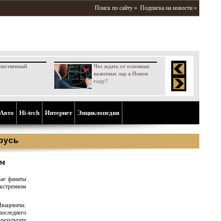
Поиск по сайту »
Подписка на новости »
инственный
Что ждать от основных
валютных пар в Новом
году?
Aвто
Hi-tech
Интернет
Энциклопедия
русь
ом
ные фанаты
экстренном
Ивацевичи.
оследнего
результате