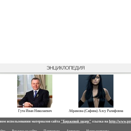
ЭНЦИКЛОПЕДИЯ
Гута Иван Николаевич
Абрамова (Сафина) Алсу Ралифовна
ном использовании материалов сайта
"Биржевой лидер"
ссылка на
http://www.pro