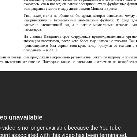
оказалось, что в последнем вагоне электрички ехали футбольные фанат
возвращались с матча между динамовцами Минска и Бреста.
Увы, исход матча не обошелся без драки, которая завязалась между
ивацевичскими и березовскими любителями футбола. В ходе дра
распылил слезоточивый газ, а в вагоне моментально началась пан
пассажиров.
На станции Ивацевичи трое сотрудников правоохранительных органо
эвакуацию пассажиров, после чего более туда никого не пускали. Так 
произошедшего был сорван стоп-кран, поезд тронулся со станции с
опозданием – в 20:32.
ли из поезда, они продолжали выкрикивать ругательства, бегать по перрону и призыв
ть выяснение отношение. Последние также не отставали и отвечали на оскорблени