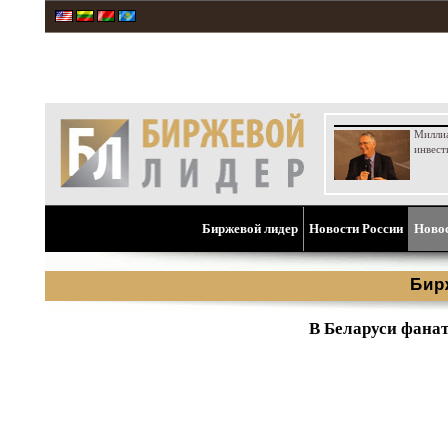
Милли
инвест
Биржевой лидер
Новости России
Ново
Бир
В Беларуси фанат