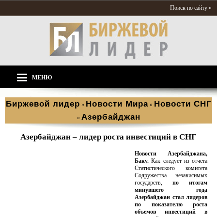
Поиск по сайту »
МЕНЮ
Биржевой лидер
Новости Мира
Новости СНГ
»
»
Азербайджан
»
Азербайджан – лидер роста инвестиций в СНГ
Новости Азербайджана,
Баку.
Как следует из отчета
Статистического комитета
Содружества независимых
государств,
по итогам
минувшего года
Азербайджан стал лидеров
по показателю роста
объемов инвестиций в