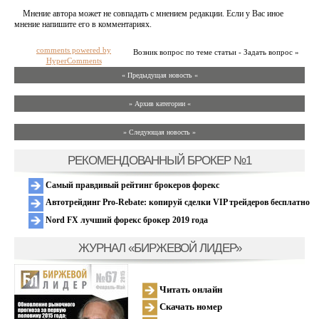
Мнение автора может не совпадать с мнением редакции. Если у Вас иное
мнение напишите его в комментариях.
comments powered by
Возник вопрос по теме статьи - Задать вопрос »
HyperComments
« Предыдущая новость «
» Архив категории «
» Следующая новость »
РЕКОМЕНДОВАННЫЙ БРОКЕР №1
Самый правдивый рейтинг брокеров форекс
Автотрейдинг Pro-Rebate: копируй сделки VIP трейдеров бесплатно
Nord FX лучший форекс брокер 2019 года
ЖУРНАЛ «БИРЖЕВОЙ ЛИДЕР»
Читать онлайн
Скачать номер