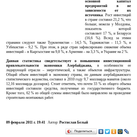
основной капитал
предприятий в не
зависимости от их
источника
. Рост инвестиций
в стране составил 21,2 %, что
больше, нежели у Молдовы,
показатель которой
составляет 17 %, и Беларуси
(16,6 %). Вслед за этими
странами следуют также Туркменистан – 14,5 %, Таджикистан – 11,5 %, и
Узбекистан – 9,2 %. При этом, в ряде стран зафиксировано снижение объема
инвестиций – в Кыргызстане на 9,8 %, в Армении – на 3,3 %, и Украине на 2 %.
Данная статистика свидетельствует о повышении инвестиционной
привлекательности экономики Азербайджана,
в особенности ее
лидирующей отрасли – энергетической, а также объектов инфраструктуры.
Общий объем инвестиций в экономику страны, по данным азербайджанского
статистического ведомства, составил в 2010 году 9,7 миллиарда манатов (около
12,16 миллиарда долларов). Стоит отметить, что почти 33 % из общего объема
инвестиций составили средства, полученные из государственного бюджета.
Кроме того, 62 % из общей суммы инвестиций было направлено на проведение
строительно-монтажных работ.
09 февраля 2011 г. 19:41
Автор:
Ростислав Белый
Поделиться…